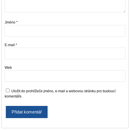
Jméno
*
E-mail
*
Web
Uložit do prohlížeče jméno, e-mail a webovou stránku pro budoucí
komentáře.