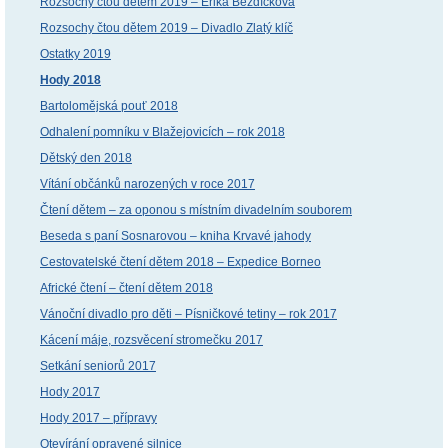
Rozsochy čtou dětem 2019 – Erika Bezdíčková
Rozsochy čtou dětem 2019 – Divadlo Zlatý klíč
Ostatky 2019
Hody 2018
Bartolomějská pouť 2018
Odhalení pomníku v Blažejovicích – rok 2018
Dětský den 2018
Vítání občánků narozených v roce 2017
Čtení dětem – za oponou s místním divadelním souborem
Beseda s paní Sosnarovou – kniha Krvavé jahody
Cestovatelské čtení dětem 2018 – Expedice Borneo
Africké čtení – čtení dětem 2018
Vánoční divadlo pro děti – Písničkové tetiny – rok 2017
Kácení máje, rozsvěcení stromečku 2017
Setkání seniorů 2017
Hody 2017
Hody 2017 – přípravy
Otevírání opravené silnice