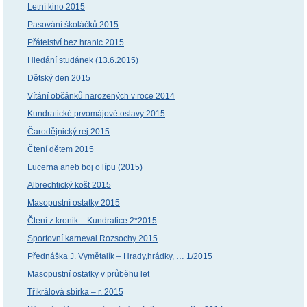
Letní kino 2015
Pasování školáčků 2015
Přátelství bez hranic 2015
Hledání studánek (13.6.2015)
Dětský den 2015
Vítání občánků narozených v roce 2014
Kundratické prvomájové oslavy 2015
Čarodějnický rej 2015
Čtení dětem 2015
Lucerna aneb boj o lípu (2015)
Albrechtický košt 2015
Masopustní ostatky 2015
Čtení z kronik – Kundratice 2*2015
Sportovní karneval Rozsochy 2015
Přednáška J. Vymětalík – Hrady,hrádky, … 1/2015
Masopustní ostatky v průběhu let
Tříkrálová sbírka – r. 2015