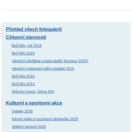
Přehled všech fotogalerií
Církevní slavnosti
Boží tělo, rok 2018
Boží tělo 2016
Vánoční návštěva u pana faráře Sporera (2015)
Vánoční vystoupení dětí v kostele 2015
Boží tělo 2015
Boží tělo 2014
Svěcení zvonu „Gloria Dei“
Kulturní a sportovní akce
Ostatky 2026
Kácení máje a rozsvícení stromečku 2025
Setkání seniorů 2025