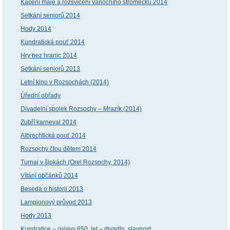
Kácení máje a rozsvícení vánočního stromečku 2014
Setkání seniorů 2014
Hody 2014
Kundratická pouť 2014
Hry bez hranic 2014
Setkání seniorů 2013
Letní kino v Rozsochách (2014)
Úřední obřady
Divadelní spolek Rozsochy – Mrazík (2014)
Zubří karneval 2014
Albrechtická pouť 2014
Rozsochy čtou dětem 2014
Turnaj v šipkách (Orel Rozsochy, 2014)
Vítání občánků 2014
Beseda o historii 2013
Lampionový průvod 2013
Hody 2013
Kundratice – oslavy 650. let – divadlo, slavnost