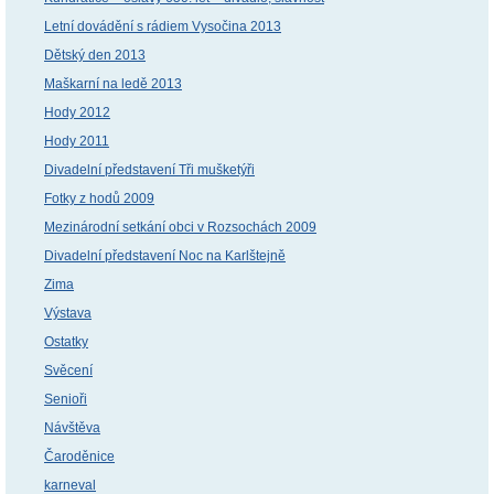
Letní dovádění s rádiem Vysočina 2013
Dětský den 2013
Maškarní na ledě 2013
Hody 2012
Hody 2011
Divadelní představení Tři mušketýři
Fotky z hodů 2009
Mezinárodní setkání obci v Rozsochách 2009
Divadelní představení Noc na Karlštejně
Zima
Výstava
Ostatky
Svěcení
Senioři
Návštěva
Čaroděnice
karneval