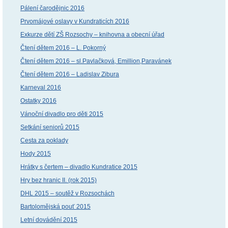
Pálení čarodějnic 2016
Prvomájové oslavy v Kundraticích 2016
Exkurze dětí ZŠ Rozsochy – knihovna a obecní úřad
Čtení dětem 2016 – L. Pokorný
Čtení dětem 2016 – sl.Pavlačková, Emillion,Paravánek
Čtení dětem 2016 – Ladislav Zibura
Karneval 2016
Ostatky 2016
Vánoční divadlo pro děti 2015
Setkání seniorů 2015
Cesta za poklady
Hody 2015
Hrátky s čertem – divadlo Kundratice 2015
Hry bez hranic II. (rok 2015)
DHL 2015 – soutěž v Rozsochách
Bartolomějská pouť 2015
Letní dovádění 2015