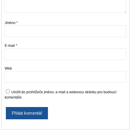
Jméno
*
E-mail
*
Web
Uložit do prohlížeče jméno, e-mail a webovou stránku pro budoucí
komentáře.