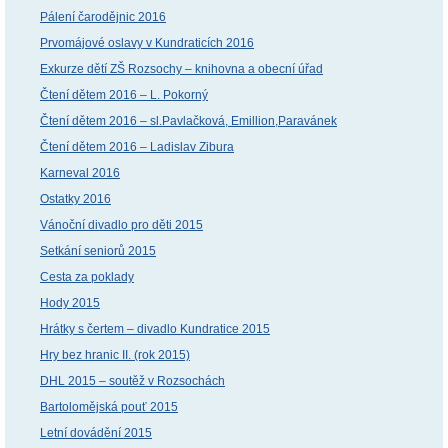
Pálení čarodějnic 2016
Prvomájové oslavy v Kundraticích 2016
Exkurze dětí ZŠ Rozsochy – knihovna a obecní úřad
Čtení dětem 2016 – L. Pokorný
Čtení dětem 2016 – sl.Pavlačková, Emillion,Paravánek
Čtení dětem 2016 – Ladislav Zibura
Karneval 2016
Ostatky 2016
Vánoční divadlo pro děti 2015
Setkání seniorů 2015
Cesta za poklady
Hody 2015
Hrátky s čertem – divadlo Kundratice 2015
Hry bez hranic II. (rok 2015)
DHL 2015 – soutěž v Rozsochách
Bartolomějská pouť 2015
Letní dovádění 2015