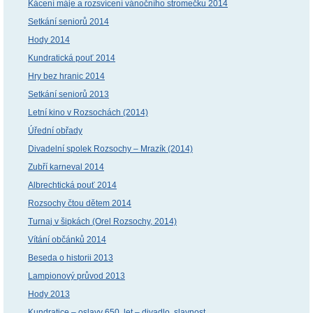
Kácení máje a rozsvícení vánočního stromečku 2014
Setkání seniorů 2014
Hody 2014
Kundratická pouť 2014
Hry bez hranic 2014
Setkání seniorů 2013
Letní kino v Rozsochách (2014)
Úřední obřady
Divadelní spolek Rozsochy – Mrazík (2014)
Zubří karneval 2014
Albrechtická pouť 2014
Rozsochy čtou dětem 2014
Turnaj v šipkách (Orel Rozsochy, 2014)
Vítání občánků 2014
Beseda o historii 2013
Lampionový průvod 2013
Hody 2013
Kundratice – oslavy 650. let – divadlo, slavnost