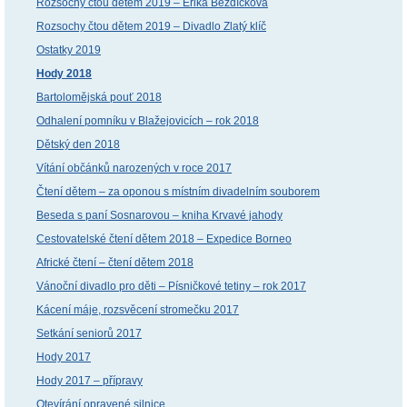
Rozsochy čtou dětem 2019 – Erika Bezdíčková
Rozsochy čtou dětem 2019 – Divadlo Zlatý klíč
Ostatky 2019
Hody 2018
Bartolomějská pouť 2018
Odhalení pomníku v Blažejovicích – rok 2018
Dětský den 2018
Vítání občánků narozených v roce 2017
Čtení dětem – za oponou s místním divadelním souborem
Beseda s paní Sosnarovou – kniha Krvavé jahody
Cestovatelské čtení dětem 2018 – Expedice Borneo
Africké čtení – čtení dětem 2018
Vánoční divadlo pro děti – Písničkové tetiny – rok 2017
Kácení máje, rozsvěcení stromečku 2017
Setkání seniorů 2017
Hody 2017
Hody 2017 – přípravy
Otevírání opravené silnice