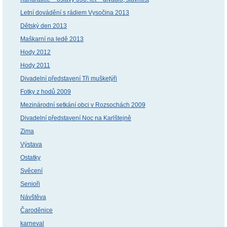
Letní dovádění s rádiem Vysočina 2013
Dětský den 2013
Maškarní na ledě 2013
Hody 2012
Hody 2011
Divadelní představení Tři mušketýři
Fotky z hodů 2009
Mezinárodní setkání obci v Rozsochách 2009
Divadelní představení Noc na Karlštejně
Zima
Výstava
Ostatky
Svěcení
Senioři
Návštěva
Čaroděnice
karneval