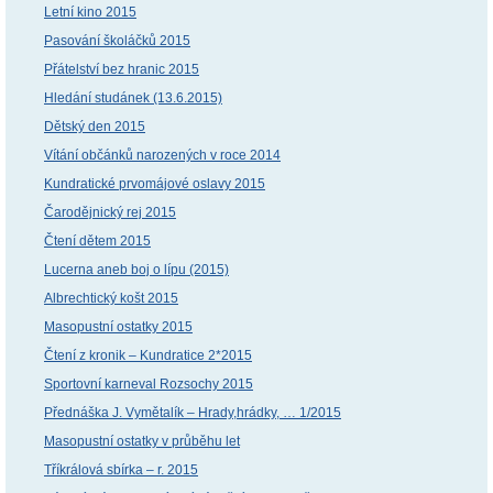
Letní kino 2015
Pasování školáčků 2015
Přátelství bez hranic 2015
Hledání studánek (13.6.2015)
Dětský den 2015
Vítání občánků narozených v roce 2014
Kundratické prvomájové oslavy 2015
Čarodějnický rej 2015
Čtení dětem 2015
Lucerna aneb boj o lípu (2015)
Albrechtický košt 2015
Masopustní ostatky 2015
Čtení z kronik – Kundratice 2*2015
Sportovní karneval Rozsochy 2015
Přednáška J. Vymětalík – Hrady,hrádky, … 1/2015
Masopustní ostatky v průběhu let
Tříkrálová sbírka – r. 2015