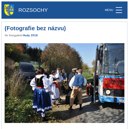
ROZSOCHY
(Fotografie bez názvu)
Ve fotogalerii
Hody 2018
.