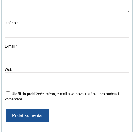
Jméno
*
E-mail
*
Web
Uložit do prohlížeče jméno, e-mail a webovou stránku pro budoucí
komentáře.