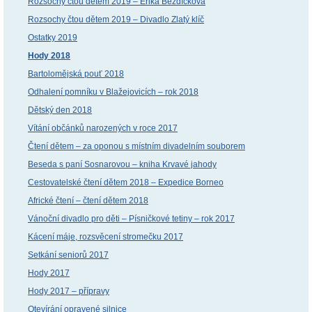
Rozsochy čtou dětem 2019 – Erika Bezdíčková
Rozsochy čtou dětem 2019 – Divadlo Zlatý klíč
Ostatky 2019
Hody 2018
Bartolomějská pouť 2018
Odhalení pomníku v Blažejovicích – rok 2018
Dětský den 2018
Vítání občánků narozených v roce 2017
Čtení dětem – za oponou s místním divadelním souborem
Beseda s paní Sosnarovou – kniha Krvavé jahody
Cestovatelské čtení dětem 2018 – Expedice Borneo
Africké čtení – čtení dětem 2018
Vánoční divadlo pro děti – Písničkové tetiny – rok 2017
Kácení máje, rozsvěcení stromečku 2017
Setkání seniorů 2017
Hody 2017
Hody 2017 – přípravy
Otevírání opravené silnice