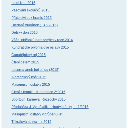
Letní kino 2015
Pasování školáčků 2015
Přátelství bez hranic 2015
Hledání studánek (13.6.2015)
Dětský den 2015
Vítání občánků narozených v roce 2014
Kundratické prvomájové oslavy 2015
Čarodějnický rej 2015
Čtení dětem 2015
Lucerna aneb boj o lípu (2015)
Albrechtický košt 2015
Masopustní ostatky 2015
Čtení z kronik – Kundratice 2*2015
Sportovní karneval Rozsochy 2015
Přednáška J. Vymětalík – Hrady,hrádky, … 1/2015
Masopustní ostatky v průběhu let
Tříkrálová sbírka – r. 2015