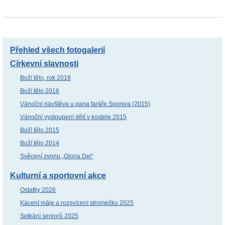
Přehled všech fotogalerií
Církevní slavnosti
Boží tělo, rok 2018
Boží tělo 2016
Vánoční návštěva u pana faráře Sporera (2015)
Vánoční vystoupení dětí v kostele 2015
Boží tělo 2015
Boží tělo 2014
Svěcení zvonu „Gloria Dei“
Kulturní a sportovní akce
Ostatky 2026
Kácení máje a rozsvícení stromečku 2025
Setkání seniorů 2025