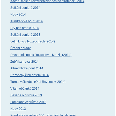
Kácení máje a rozsvícení vánočního stromečku 2014
Setkání seniorů 2014
Hody 2014
Kundratická pouť 2014
Hry bez hranic 2014
Setkání seniorů 2013
Letní kino v Rozsochách (2014)
Úřední obřady
Divadelní spolek Rozsochy – Mrazík (2014)
Zubří karneval 2014
Albrechtická pouť 2014
Rozsochy čtou dětem 2014
Turnaj v šipkách (Orel Rozsochy, 2014)
Vítání občánků 2014
Beseda o historii 2013
Lampionový průvod 2013
Hody 2013
Kundratice – oslavy 650. let – divadlo, slavnost