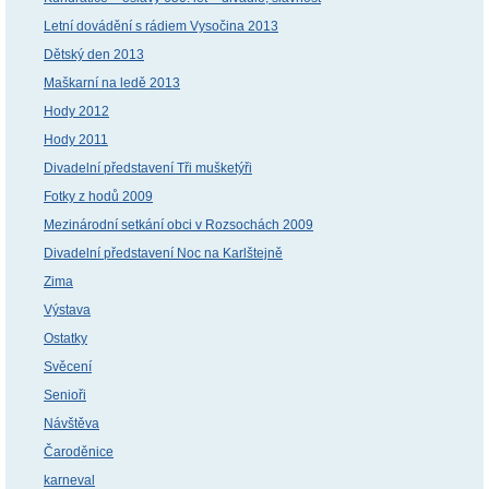
Letní dovádění s rádiem Vysočina 2013
Dětský den 2013
Maškarní na ledě 2013
Hody 2012
Hody 2011
Divadelní představení Tři mušketýři
Fotky z hodů 2009
Mezinárodní setkání obci v Rozsochách 2009
Divadelní představení Noc na Karlštejně
Zima
Výstava
Ostatky
Svěcení
Senioři
Návštěva
Čaroděnice
karneval