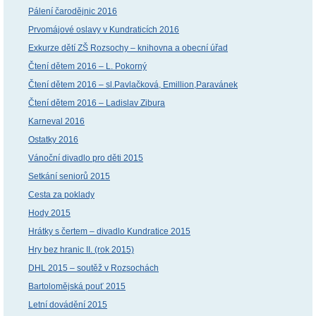
Pálení čarodějnic 2016
Prvomájové oslavy v Kundraticích 2016
Exkurze dětí ZŠ Rozsochy – knihovna a obecní úřad
Čtení dětem 2016 – L. Pokorný
Čtení dětem 2016 – sl.Pavlačková, Emillion,Paravánek
Čtení dětem 2016 – Ladislav Zibura
Karneval 2016
Ostatky 2016
Vánoční divadlo pro děti 2015
Setkání seniorů 2015
Cesta za poklady
Hody 2015
Hrátky s čertem – divadlo Kundratice 2015
Hry bez hranic II. (rok 2015)
DHL 2015 – soutěž v Rozsochách
Bartolomějská pouť 2015
Letní dovádění 2015