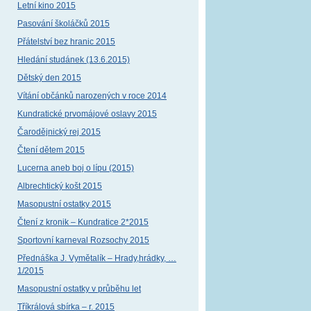
Letní kino 2015
Pasování školáčků 2015
Přátelství bez hranic 2015
Hledání studánek (13.6.2015)
Dětský den 2015
Vítání občánků narozených v roce 2014
Kundratické prvomájové oslavy 2015
Čarodějnický rej 2015
Čtení dětem 2015
Lucerna aneb boj o lípu (2015)
Albrechtický košt 2015
Masopustní ostatky 2015
Čtení z kronik – Kundratice 2*2015
Sportovní karneval Rozsochy 2015
Přednáška J. Vymětalík – Hrady,hrádky, …
1/2015
Masopustní ostatky v průběhu let
Tříkrálová sbírka – r. 2015