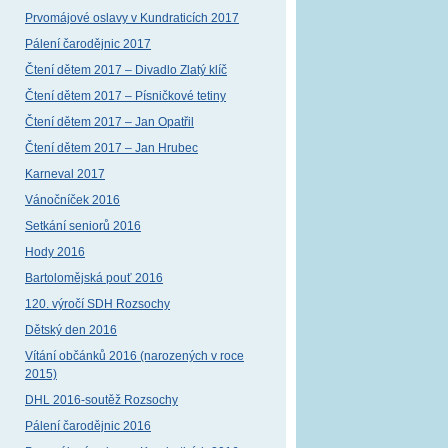
Prvomájové oslavy v Kundraticích 2017
Pálení čarodějnic 2017
Čtení dětem 2017 – Divadlo Zlatý klíč
Čtení dětem 2017 – Písničkové tetiny
Čtení dětem 2017 – Jan Opatřil
Čtení dětem 2017 – Jan Hrubec
Karneval 2017
Vánočníček 2016
Setkání seniorů 2016
Hody 2016
Bartolomějská pouť 2016
120. výročí SDH Rozsochy
Dětský den 2016
Vítání občánků 2016 (narozených v roce
2015)
DHL 2016-soutěž Rozsochy
Pálení čarodějnic 2016