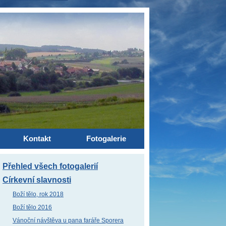
Kontakt
Fotogalerie
Přehled všech fotogalerií
Církevní slavnosti
Boží tělo, rok 2018
Boží tělo 2016
Vánoční návštěva u pana faráře Sporera