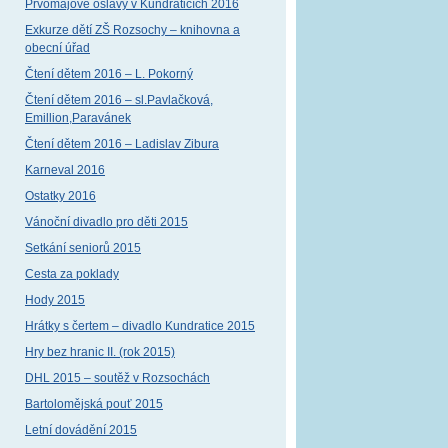
Prvomájové oslavy v Kundraticích 2016
Exkurze dětí ZŠ Rozsochy – knihovna a
obecní úřad
Čtení dětem 2016 – L. Pokorný
Čtení dětem 2016 – sl.Pavlačková,
Emillion,Paravánek
Čtení dětem 2016 – Ladislav Zibura
Karneval 2016
Ostatky 2016
Vánoční divadlo pro děti 2015
Setkání seniorů 2015
Cesta za poklady
Hody 2015
Hrátky s čertem – divadlo Kundratice 2015
Hry bez hranic II. (rok 2015)
DHL 2015 – soutěž v Rozsochách
Bartolomějská pouť 2015
Letní dovádění 2015