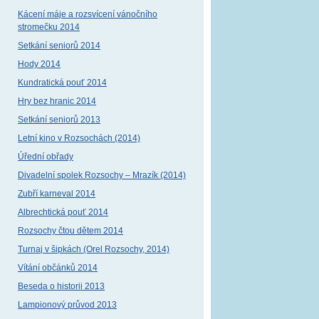
Kácení máje a rozsvícení vánočního
stromečku 2014
Setkání seniorů 2014
Hody 2014
Kundratická pouť 2014
Hry bez hranic 2014
Setkání seniorů 2013
Letní kino v Rozsochách (2014)
Úřední obřady
Divadelní spolek Rozsochy – Mrazík (2014)
Zubří karneval 2014
Albrechtická pouť 2014
Rozsochy čtou dětem 2014
Turnaj v šipkách (Orel Rozsochy, 2014)
Vítání občánků 2014
Beseda o historii 2013
Lampionový průvod 2013