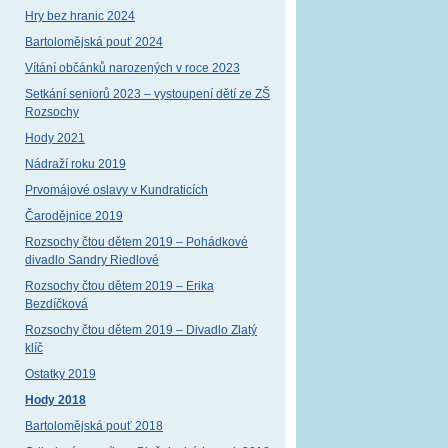
Hry bez hranic 2024
Bartolomějská pouť 2024
Vítání občánků narozených v roce 2023
Setkání seniorů 2023 – vystoupení dětí ze ZŠ
Rozsochy
Hody 2021
Nádraží roku 2019
Prvomájové oslavy v Kundraticích
Čarodějnice 2019
Rozsochy čtou dětem 2019 – Pohádkové
divadlo Sandry Riedlové
Rozsochy čtou dětem 2019 – Erika
Bezdíčková
Rozsochy čtou dětem 2019 – Divadlo Zlatý
klíč
Ostatky 2019
Hody 2018
Bartolomějská pouť 2018