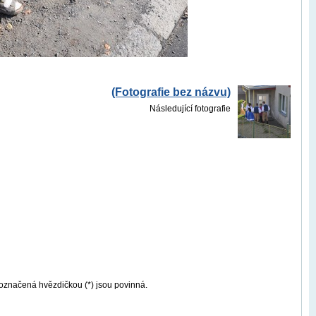
(Fotografie bez názvu)
Následující fotografie
označená hvězdičkou (*) jsou povinná.