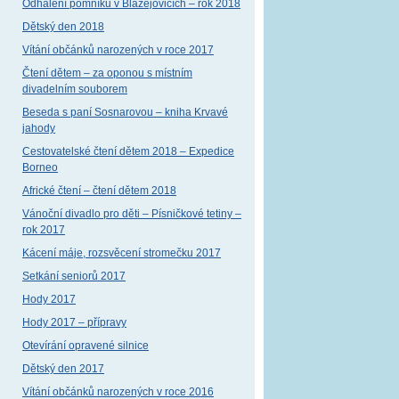
Odhalení pomníku v Blažejovicích – rok 2018
Dětský den 2018
Vítání občánků narozených v roce 2017
Čtení dětem – za oponou s místním
divadelním souborem
Beseda s paní Sosnarovou – kniha Krvavé
jahody
Cestovatelské čtení dětem 2018 – Expedice
Borneo
Africké čtení – čtení dětem 2018
Vánoční divadlo pro děti – Písničkové tetiny –
rok 2017
Kácení máje, rozsvěcení stromečku 2017
Setkání seniorů 2017
Hody 2017
Hody 2017 – přípravy
Otevírání opravené silnice
Dětský den 2017
Vítání občánků narozených v roce 2016