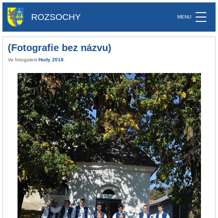
ROZSOCHY
(Fotografie bez názvu)
Ve fotogalerii
Hody 2018
.