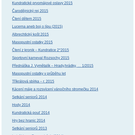
Kundratické prvomájové oslavy 2015
Čarodějnický rej 2015
Čtení dětem 2015
Lucerna aneb boj o lípu (2015)
Albrechtický košt 2015
Masopustní ostatky 2015
Čtení z kronik – Kundratice 2*2015
Sportovní karneval Rozsochy 2015
Přednáška J. Vymětalík – Hrady,hrádky, … 1/2015
Masopustní ostatky v průběhu let
Tříkrálová sbírka – r. 2015
Kácení máje a rozsvícení vánočního stromečku 2014
Setkání seniorů 2014
Hody 2014
Kundratická pouť 2014
Hry bez hranic 2014
Setkání seniorů 2013