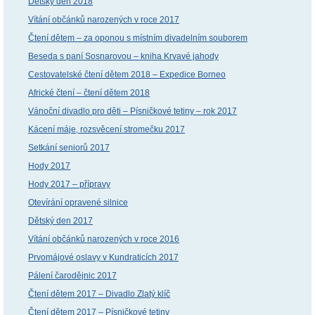
Dětský den 2018
Vítání občánků narozených v roce 2017
Čtení dětem – za oponou s místním divadelním souborem
Beseda s paní Sosnarovou – kniha Krvavé jahody
Cestovatelské čtení dětem 2018 – Expedice Borneo
Africké čtení – čtení dětem 2018
Vánoční divadlo pro děti – Písničkové tetiny – rok 2017
Kácení máje, rozsvěcení stromečku 2017
Setkání seniorů 2017
Hody 2017
Hody 2017 – přípravy
Otevírání opravené silnice
Dětský den 2017
Vítání občánků narozených v roce 2016
Prvomájové oslavy v Kundraticích 2017
Pálení čarodějnic 2017
Čtení dětem 2017 – Divadlo Zlatý klíč
Čtení dětem 2017 – Písničkové tetiny