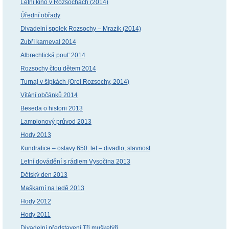
Letní kino v Rozsochách (2014)
Úřední obřady
Divadelní spolek Rozsochy – Mrazík (2014)
Zubří karneval 2014
Albrechtická pouť 2014
Rozsochy čtou dětem 2014
Turnaj v šipkách (Orel Rozsochy, 2014)
Vítání občánků 2014
Beseda o historii 2013
Lampionový průvod 2013
Hody 2013
Kundratice – oslavy 650. let – divadlo, slavnost
Letní dovádění s rádiem Vysočina 2013
Dětský den 2013
Maškarní na ledě 2013
Hody 2012
Hody 2011
Divadelní představení Tři mušketýři