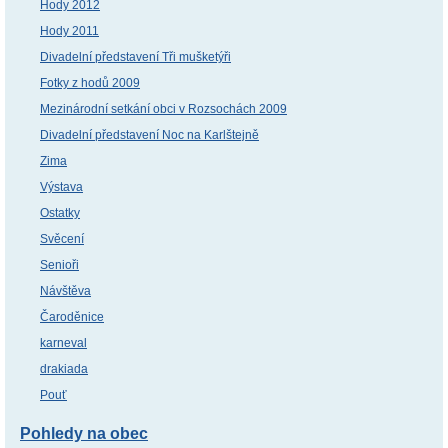
Hody 2012
Hody 2011
Divadelní představení Tři mušketýři
Fotky z hodů 2009
Mezinárodní setkání obci v Rozsochách 2009
Divadelní představení Noc na Karlštejně
Zima
Výstava
Ostatky
Svěcení
Senioři
Návštěva
Čaroděnice
karneval
drakiada
Pouť
Pohledy na obec