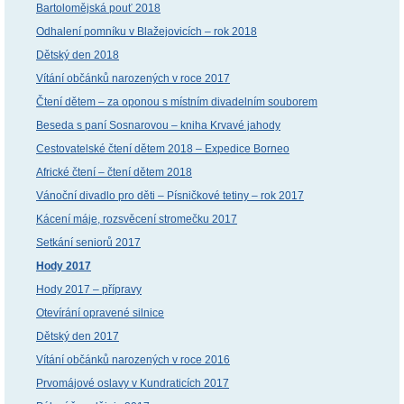
Bartolomějská pouť 2018
Odhalení pomníku v Blažejovicích – rok 2018
Dětský den 2018
Vítání občánků narozených v roce 2017
Čtení dětem – za oponou s místním divadelním souborem
Beseda s paní Sosnarovou – kniha Krvavé jahody
Cestovatelské čtení dětem 2018 – Expedice Borneo
Africké čtení – čtení dětem 2018
Vánoční divadlo pro děti – Písničkové tetiny – rok 2017
Kácení máje, rozsvěcení stromečku 2017
Setkání seniorů 2017
Hody 2017
Hody 2017 – přípravy
Otevírání opravené silnice
Dětský den 2017
Vítání občánků narozených v roce 2016
Prvomájové oslavy v Kundraticích 2017