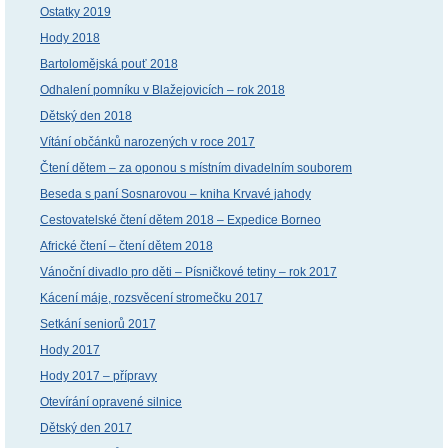
Ostatky 2019
Hody 2018
Bartolomějská pouť 2018
Odhalení pomníku v Blažejovicích – rok 2018
Dětský den 2018
Vítání občánků narozených v roce 2017
Čtení dětem – za oponou s místním divadelním souborem
Beseda s paní Sosnarovou – kniha Krvavé jahody
Cestovatelské čtení dětem 2018 – Expedice Borneo
Africké čtení – čtení dětem 2018
Vánoční divadlo pro děti – Písničkové tetiny – rok 2017
Kácení máje, rozsvěcení stromečku 2017
Setkání seniorů 2017
Hody 2017
Hody 2017 – přípravy
Otevírání opravené silnice
Dětský den 2017