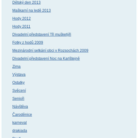
Dětský den 2013
Maškarní na ledě 2013
Hody 2012
Hody 2011
Divadelní představení Tři mušketýři
Fotky z hodů 2009
Mezinárodní setkání obci v Rozsochách 2009
Divadelní představení Noc na Karlštejně
Zima
Výstava
Ostatky
Svěcení
Senioři
Návštěva
Čaroděnice
karneval
drakiada