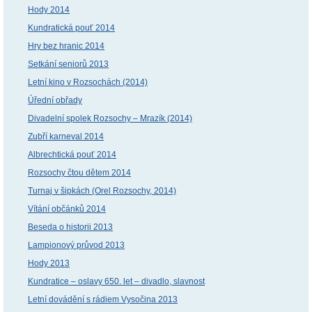
Hody 2014
Kundratická pouť 2014
Hry bez hranic 2014
Setkání seniorů 2013
Letní kino v Rozsochách (2014)
Úřední obřady
Divadelní spolek Rozsochy – Mrazík (2014)
Zubří karneval 2014
Albrechtická pouť 2014
Rozsochy čtou dětem 2014
Turnaj v šipkách (Orel Rozsochy, 2014)
Vítání občánků 2014
Beseda o historii 2013
Lampionový průvod 2013
Hody 2013
Kundratice – oslavy 650. let – divadlo, slavnost
Letní dovádění s rádiem Vysočina 2013