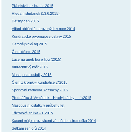
Přátelství bez hranic 2015
Hledání studánek (13.6.2015)
Dětský den 2015
Vítání občánků narozených v roce 2014
Kundratické prvomájové oslavy 2015
Čarodějnický rej 2015
Čtení dětem 2015
Lucerna aneb boj o lípu (2015)
Albrechtický košt 2015
Masopustní ostatky 2015
Čtení z kronik – Kundratice 2*2015
Sportovní karneval Rozsochy 2015
Přednáška J. Vymětalík – Hrady,hrádky, … 1/2015
Masopustní ostatky v průběhu let
Tříkrálová sbírka – r. 2015
Kácení máje a rozsvícení vánočního stromečku 2014
Setkání seniorů 2014