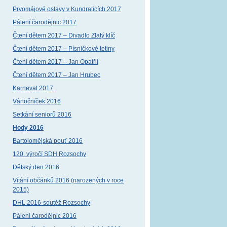
Prvomájové oslavy v Kundraticích 2017
Pálení čarodějnic 2017
Čtení dětem 2017 – Divadlo Zlatý klíč
Čtení dětem 2017 – Písničkové tetiny
Čtení dětem 2017 – Jan Opatřil
Čtení dětem 2017 – Jan Hrubec
Karneval 2017
Vánočníček 2016
Setkání seniorů 2016
Hody 2016
Bartolomějská pouť 2016
120. výročí SDH Rozsochy
Dětský den 2016
Vítání občánků 2016 (narozených v roce
2015)
DHL 2016-soutěž Rozsochy
Pálení čarodějnic 2016