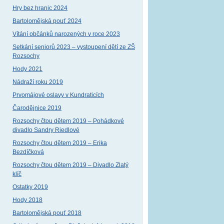
Hry bez hranic 2024
Bartolomějská pouť 2024
Vítání občánků narozených v roce 2023
Setkání seniorů 2023 – vystoupení dětí ze ZŠ
Rozsochy
Hody 2021
Nádraží roku 2019
Prvomájové oslavy v Kundraticích
Čarodějnice 2019
Rozsochy čtou dětem 2019 – Pohádkové
divadlo Sandry Riedlové
Rozsochy čtou dětem 2019 – Erika
Bezdíčková
Rozsochy čtou dětem 2019 – Divadlo Zlatý
klíč
Ostatky 2019
Hody 2018
Bartolomějská pouť 2018