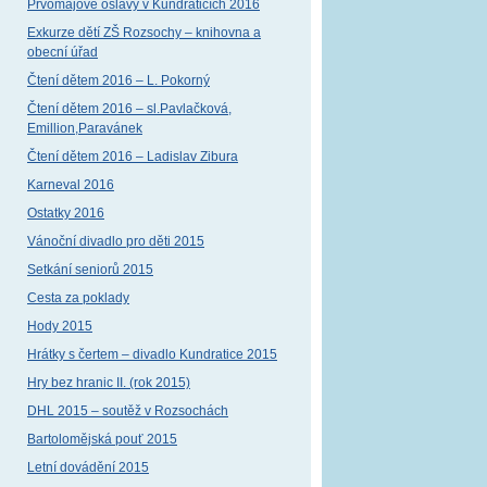
Prvomájové oslavy v Kundraticích 2016
Exkurze dětí ZŠ Rozsochy – knihovna a
obecní úřad
Čtení dětem 2016 – L. Pokorný
Čtení dětem 2016 – sl.Pavlačková,
Emillion,Paravánek
Čtení dětem 2016 – Ladislav Zibura
Karneval 2016
Ostatky 2016
Vánoční divadlo pro děti 2015
Setkání seniorů 2015
Cesta za poklady
Hody 2015
Hrátky s čertem – divadlo Kundratice 2015
Hry bez hranic II. (rok 2015)
DHL 2015 – soutěž v Rozsochách
Bartolomějská pouť 2015
Letní dovádění 2015