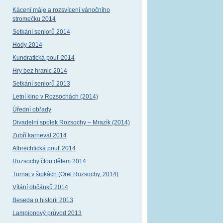
Kácení máje a rozsvícení vánočního
stromečku 2014
Setkání seniorů 2014
Hody 2014
Kundratická pouť 2014
Hry bez hranic 2014
Setkání seniorů 2013
Letní kino v Rozsochách (2014)
Úřední obřady
Divadelní spolek Rozsochy – Mrazík (2014)
Zubří karneval 2014
Albrechtická pouť 2014
Rozsochy čtou dětem 2014
Turnaj v šipkách (Orel Rozsochy, 2014)
Vítání občánků 2014
Beseda o historii 2013
Lampionový průvod 2013