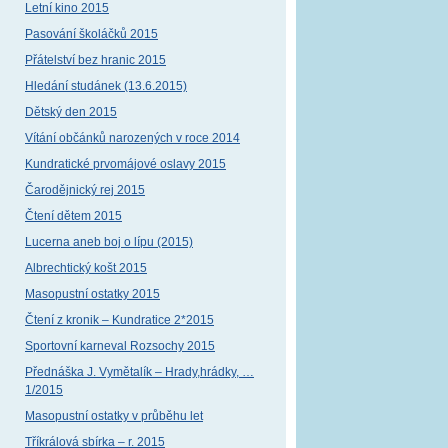
Letní kino 2015
Pasování školáčků 2015
Přátelství bez hranic 2015
Hledání studánek (13.6.2015)
Dětský den 2015
Vítání občánků narozených v roce 2014
Kundratické prvomájové oslavy 2015
Čarodějnický rej 2015
Čtení dětem 2015
Lucerna aneb boj o lípu (2015)
Albrechtický košt 2015
Masopustní ostatky 2015
Čtení z kronik – Kundratice 2*2015
Sportovní karneval Rozsochy 2015
Přednáška J. Vymětalík – Hrady,hrádky, …
1/2015
Masopustní ostatky v průběhu let
Tříkrálová sbírka – r. 2015