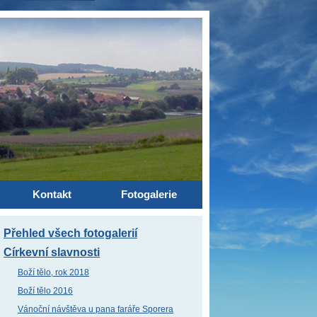
Kontakt
Fotogalerie
Přehled všech fotogalerií
Církevní slavnosti
Boží tělo, rok 2018
Boží tělo 2016
Vánoční návštěva u pana faráře Sporera