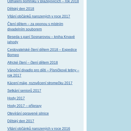
Odhalení pomníku v Blažejovicích – rok 2018
Dětský den 2018
Vítání občánků narozených v roce 2017
Čtení dětem – za oponou s místním
divadelním souborem
Beseda s paní Sosnarovou – kniha Krvavé
jahody
Cestovatelské čtení dětem 2018 – Expedice
Borneo
Africké čtení – čtení dětem 2018
Vánoční divadlo pro děti – Písničkové tetiny –
rok 2017
Kácení máje, rozsvěcení stromečku 2017
Setkání seniorů 2017
Hody 2017
Hody 2017 – přípravy
Otevírání opravené silnice
Dětský den 2017
Vítání občánků narozených v roce 2016