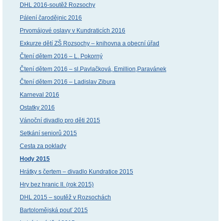
DHL 2016-soutěž Rozsochy
Pálení čarodějnic 2016
Prvomájové oslavy v Kundraticích 2016
Exkurze dětí ZŠ Rozsochy – knihovna a obecní úřad
Čtení dětem 2016 – L. Pokorný
Čtení dětem 2016 – sl.Pavlačková, Emillion,Paravánek
Čtení dětem 2016 – Ladislav Zibura
Karneval 2016
Ostatky 2016
Vánoční divadlo pro děti 2015
Setkání seniorů 2015
Cesta za poklady
Hody 2015
Hrátky s čertem – divadlo Kundratice 2015
Hry bez hranic II. (rok 2015)
DHL 2015 – soutěž v Rozsochách
Bartolomějská pouť 2015