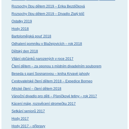
Rozsochy čtou dětem 2019 – Erika Bezdíčková
Rozsochy čtou dětem 2019 – Divadlo Zlatý klíč
Ostatky 2019
Hody 2018
Bartolomějská pouť 2018
Odhalení pomníku v Blažejovicích – rok 2018
Dětský den 2018
Vítání občánků narozených v roce 2017
Čtení dětem – za oponou s místním divadelním souborem
Beseda s paní Sosnarovou – kniha Krvavé jahody
Cestovatelské čtení dětem 2018 – Expedice Borneo
Africké čtení – čtení dětem 2018
Vánoční divadlo pro děti – Písničkové tetiny – rok 2017
Kácení máje, rozsvěcení stromečku 2017
Setkání seniorů 2017
Hody 2017
Hody 2017 – přípravy