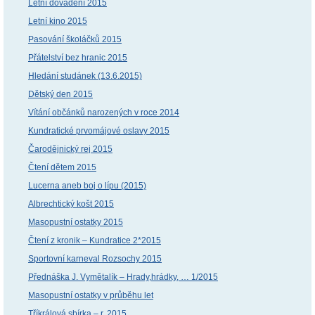
Letní dovádění 2015
Letní kino 2015
Pasování školáčků 2015
Přátelství bez hranic 2015
Hledání studánek (13.6.2015)
Dětský den 2015
Vítání občánků narozených v roce 2014
Kundratické prvomájové oslavy 2015
Čarodějnický rej 2015
Čtení dětem 2015
Lucerna aneb boj o lípu (2015)
Albrechtický košt 2015
Masopustní ostatky 2015
Čtení z kronik – Kundratice 2*2015
Sportovní karneval Rozsochy 2015
Přednáška J. Vymětalík – Hrady,hrádky, … 1/2015
Masopustní ostatky v průběhu let
Tříkrálová sbírka – r. 2015