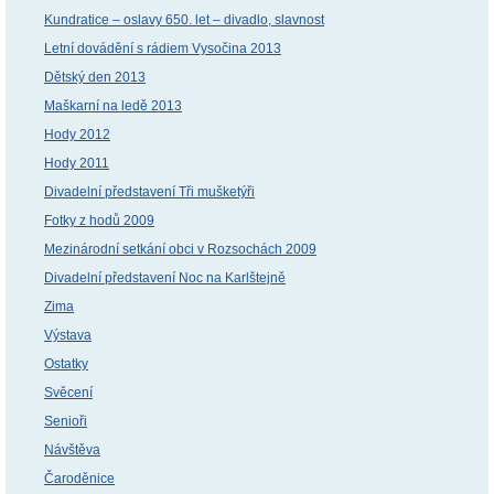
Kundratice – oslavy 650. let – divadlo, slavnost
Letní dovádění s rádiem Vysočina 2013
Dětský den 2013
Maškarní na ledě 2013
Hody 2012
Hody 2011
Divadelní představení Tři mušketýři
Fotky z hodů 2009
Mezinárodní setkání obci v Rozsochách 2009
Divadelní představení Noc na Karlštejně
Zima
Výstava
Ostatky
Svěcení
Senioři
Návštěva
Čaroděnice