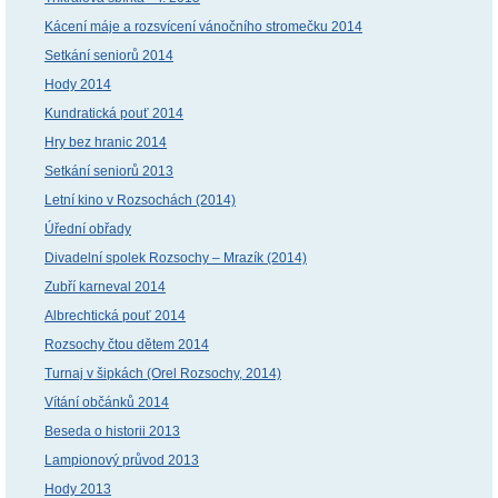
Kácení máje a rozsvícení vánočního stromečku 2014
Setkání seniorů 2014
Hody 2014
Kundratická pouť 2014
Hry bez hranic 2014
Setkání seniorů 2013
Letní kino v Rozsochách (2014)
Úřední obřady
Divadelní spolek Rozsochy – Mrazík (2014)
Zubří karneval 2014
Albrechtická pouť 2014
Rozsochy čtou dětem 2014
Turnaj v šipkách (Orel Rozsochy, 2014)
Vítání občánků 2014
Beseda o historii 2013
Lampionový průvod 2013
Hody 2013