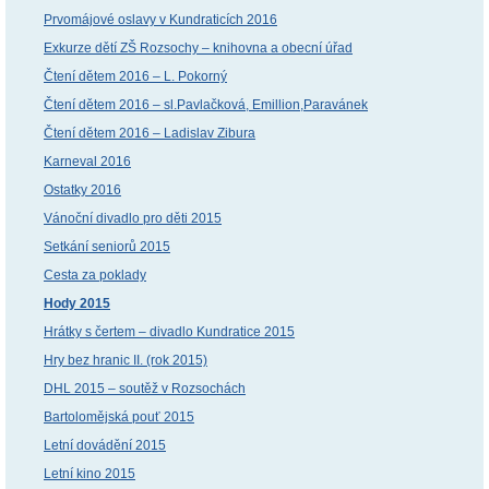
Prvomájové oslavy v Kundraticích 2016
Exkurze dětí ZŠ Rozsochy – knihovna a obecní úřad
Čtení dětem 2016 – L. Pokorný
Čtení dětem 2016 – sl.Pavlačková, Emillion,Paravánek
Čtení dětem 2016 – Ladislav Zibura
Karneval 2016
Ostatky 2016
Vánoční divadlo pro děti 2015
Setkání seniorů 2015
Cesta za poklady
Hody 2015
Hrátky s čertem – divadlo Kundratice 2015
Hry bez hranic II. (rok 2015)
DHL 2015 – soutěž v Rozsochách
Bartolomějská pouť 2015
Letní dovádění 2015
Letní kino 2015