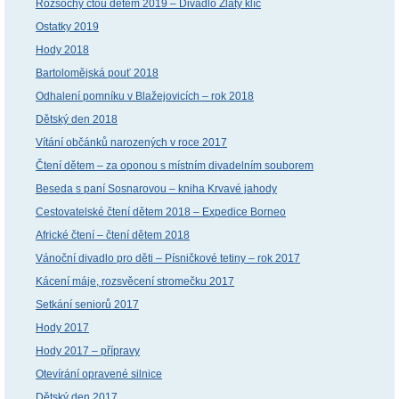
Rozsochy čtou dětem 2019 – Divadlo Zlatý klíč
Ostatky 2019
Hody 2018
Bartolomějská pouť 2018
Odhalení pomníku v Blažejovicích – rok 2018
Dětský den 2018
Vítání občánků narozených v roce 2017
Čtení dětem – za oponou s místním divadelním souborem
Beseda s paní Sosnarovou – kniha Krvavé jahody
Cestovatelské čtení dětem 2018 – Expedice Borneo
Africké čtení – čtení dětem 2018
Vánoční divadlo pro děti – Písničkové tetiny – rok 2017
Kácení máje, rozsvěcení stromečku 2017
Setkání seniorů 2017
Hody 2017
Hody 2017 – přípravy
Otevírání opravené silnice
Dětský den 2017