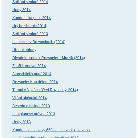
Setkání seniorů 2014
Hody 2014
Kundratická pouť 2014
Hry bez hranic 2014
Setkání seniorů 2013
Letní kino v Rozsochách (2014)
Úřední obřady
Divadelní spolek Rozsochy – Mrazík (2014)
Zubří karneval 2014
Albrechtická pouť 2014
Rozsochy čtou dětem 2014
Turnaj v šipkách (Orel Rozsochy, 2014)
Vítání občánků 2014
Beseda o historii 2013
Lampionový průvod 2013
Hody 2013
Kundratice – oslavy 650. let – divadlo, slavnost
Letní dovádění s rádiem Vysočina 2013