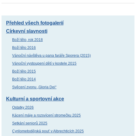
Přehled všech fotogalerií
Církevní slavnosti
Boží tělo, rok 2018
Boží tělo 2016
Vánoční návštěva u pana faráře Sporera (2015)
Vánoční vystoupení dětí v kostele 2015
Boží tělo 2015
Boží tělo 2014
Svěcení zvonu „Gloria Dei“
Kulturní a sportovní akce
Ostatky 2026
Kácení máje a rozsvícení stromečku 2025
Setkání seniorů 2025
Cyrilometodějská pouť v Albrechticích 2025