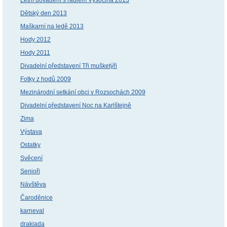
Dětský den 2013
Maškarní na ledě 2013
Hody 2012
Hody 2011
Divadelní představení Tři mušketýři
Fotky z hodů 2009
Mezinárodní setkání obci v Rozsochách 2009
Divadelní představení Noc na Karlštejně
Zima
Výstava
Ostatky
Svěcení
Senioři
Návštěva
Čaroděnice
karneval
drakiada