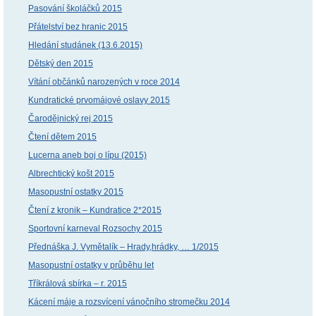
Pasování školáčků 2015
Přátelství bez hranic 2015
Hledání studánek (13.6.2015)
Dětský den 2015
Vítání občánků narozených v roce 2014
Kundratické prvomájové oslavy 2015
Čarodějnický rej 2015
Čtení dětem 2015
Lucerna aneb boj o lípu (2015)
Albrechtický košt 2015
Masopustní ostatky 2015
Čtení z kronik – Kundratice 2*2015
Sportovní karneval Rozsochy 2015
Přednáška J. Vymětalík – Hrady,hrádky, … 1/2015
Masopustní ostatky v průběhu let
Tříkrálová sbírka – r. 2015
Kácení máje a rozsvícení vánočního stromečku 2014