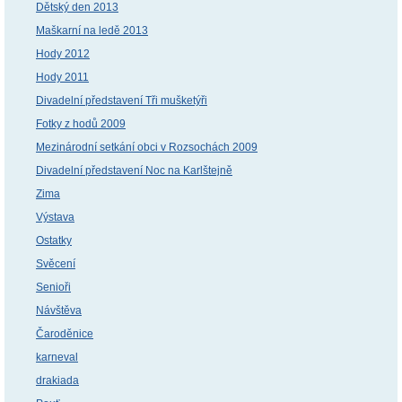
Dětský den 2013
Maškarní na ledě 2013
Hody 2012
Hody 2011
Divadelní představení Tři mušketýři
Fotky z hodů 2009
Mezinárodní setkání obci v Rozsochách 2009
Divadelní představení Noc na Karlštejně
Zima
Výstava
Ostatky
Svěcení
Senioři
Návštěva
Čaroděnice
karneval
drakiada