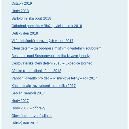
Ostatky 2019
Hody 2018
Bartolomějská pouť 2018
Odhalení pomníku v Blažejovicích – rok 2018
Dětský den 2018
Vítání občánků narozených v roce 2017
Čtení dětem – za oponou s místním divadelním souborem
Beseda s paní Sosnarovou – kniha Krvavé jahody
Cestovatelské čtení dětem 2018 – Expedice Borneo
Africké čtení – čtení dětem 2018
Vánoční divadlo pro děti – Písničkové tetiny – rok 2017
Kácení máje, rozsvěcení stromečku 2017
Setkání seniorů 2017
Hody 2017
Hody 2017 – přípravy
Otevírání opravené silnice
Dětský den 2017