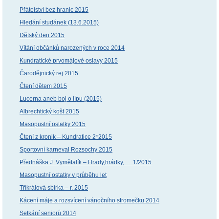
Přátelství bez hranic 2015
Hledání studánek (13.6.2015)
Dětský den 2015
Vítání občánků narozených v roce 2014
Kundratické prvomájové oslavy 2015
Čarodějnický rej 2015
Čtení dětem 2015
Lucerna aneb boj o lípu (2015)
Albrechtický košt 2015
Masopustní ostatky 2015
Čtení z kronik – Kundratice 2*2015
Sportovní karneval Rozsochy 2015
Přednáška J. Vymětalík – Hrady,hrádky, … 1/2015
Masopustní ostatky v průběhu let
Tříkrálová sbírka – r. 2015
Kácení máje a rozsvícení vánočního stromečku 2014
Setkání seniorů 2014