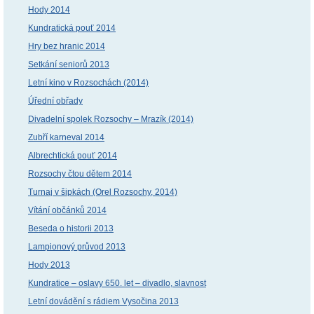
Hody 2014
Kundratická pouť 2014
Hry bez hranic 2014
Setkání seniorů 2013
Letní kino v Rozsochách (2014)
Úřední obřady
Divadelní spolek Rozsochy – Mrazík (2014)
Zubří karneval 2014
Albrechtická pouť 2014
Rozsochy čtou dětem 2014
Turnaj v šipkách (Orel Rozsochy, 2014)
Vítání občánků 2014
Beseda o historii 2013
Lampionový průvod 2013
Hody 2013
Kundratice – oslavy 650. let – divadlo, slavnost
Letní dovádění s rádiem Vysočina 2013