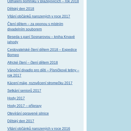
Odhalení pomníku v Blažejovicích – rok 2018
Dětský den 2018
Vítání občánků narozených v roce 2017
Čtení dětem – za oponou s místním
divadelním souborem
Beseda s paní Sosnarovou – kniha Krvavé
jahody
Cestovatelské čtení dětem 2018 – Expedice
Borneo
Africké čtení – čtení dětem 2018
Vánoční divadlo pro děti – Písničkové tetiny –
rok 2017
Kácení máje, rozsvěcení stromečku 2017
Setkání seniorů 2017
Hody 2017
Hody 2017 – přípravy
Otevírání opravené silnice
Dětský den 2017
Vítání občánků narozených v roce 2016