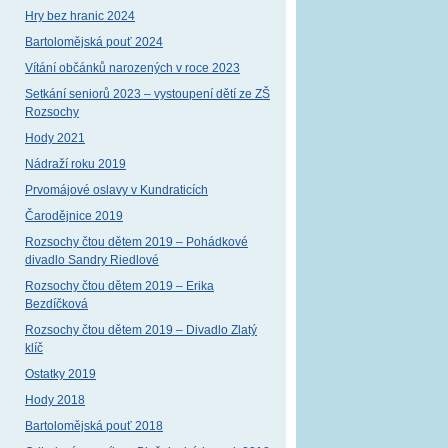
Hry bez hranic 2024
Bartolomějská pouť 2024
Vítání občánků narozených v roce 2023
Setkání seniorů 2023 – vystoupení dětí ze ZŠ
Rozsochy
Hody 2021
Nádraží roku 2019
Prvomájové oslavy v Kundraticích
Čarodějnice 2019
Rozsochy čtou dětem 2019 – Pohádkové
divadlo Sandry Riedlové
Rozsochy čtou dětem 2019 – Erika
Bezdíčková
Rozsochy čtou dětem 2019 – Divadlo Zlatý
klíč
Ostatky 2019
Hody 2018
Bartolomějská pouť 2018