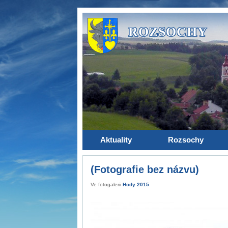
ROZSOCHY
Aktuality
Rozsochy
(Fotografie bez názvu)
Ve fotogalerii
Hody 2015
.