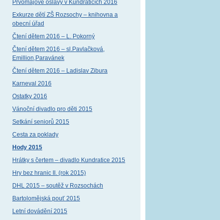
Prvomájové oslavy v Kundraticích 2016
Exkurze dětí ZŠ Rozsochy – knihovna a
obecní úřad
Čtení dětem 2016 – L. Pokorný
Čtení dětem 2016 – sl.Pavlačková,
Emillion,Paravánek
Čtení dětem 2016 – Ladislav Zibura
Karneval 2016
Ostatky 2016
Vánoční divadlo pro děti 2015
Setkání seniorů 2015
Cesta za poklady
Hody 2015
Hrátky s čertem – divadlo Kundratice 2015
Hry bez hranic II. (rok 2015)
DHL 2015 – soutěž v Rozsochách
Bartolomějská pouť 2015
Letní dovádění 2015