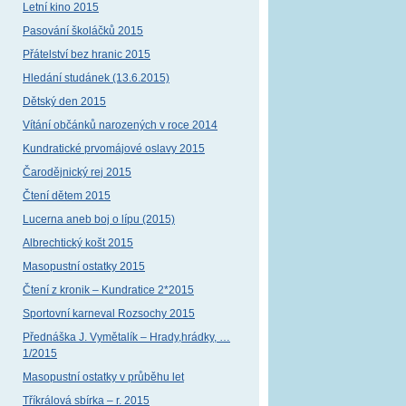
Letní kino 2015
Pasování školáčků 2015
Přátelství bez hranic 2015
Hledání studánek (13.6.2015)
Dětský den 2015
Vítání občánků narozených v roce 2014
Kundratické prvomájové oslavy 2015
Čarodějnický rej 2015
Čtení dětem 2015
Lucerna aneb boj o lípu (2015)
Albrechtický košt 2015
Masopustní ostatky 2015
Čtení z kronik – Kundratice 2*2015
Sportovní karneval Rozsochy 2015
Přednáška J. Vymětalík – Hrady,hrádky, …
1/2015
Masopustní ostatky v průběhu let
Tříkrálová sbírka – r. 2015