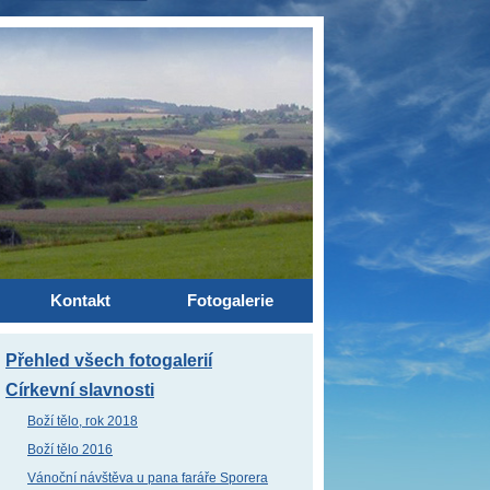
Kontakt
Fotogalerie
Přehled všech fotogalerií
Církevní slavnosti
Boží tělo, rok 2018
Boží tělo 2016
Vánoční návštěva u pana faráře Sporera