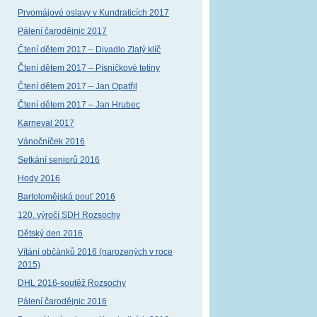
Prvomájové oslavy v Kundraticích 2017
Pálení čarodějnic 2017
Čtení dětem 2017 – Divadlo Zlatý klíč
Čtení dětem 2017 – Písničkové tetiny
Čtení dětem 2017 – Jan Opatřil
Čtení dětem 2017 – Jan Hrubec
Karneval 2017
Vánočníček 2016
Setkání seniorů 2016
Hody 2016
Bartolomějská pouť 2016
120. výročí SDH Rozsochy
Dětský den 2016
Vítání občánků 2016 (narozených v roce
2015)
DHL 2016-soutěž Rozsochy
Pálení čarodějnic 2016