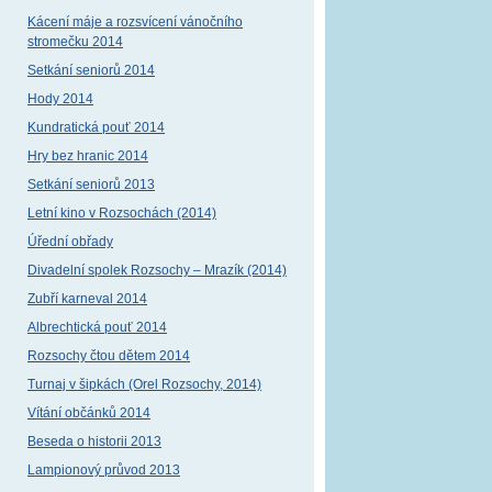
Kácení máje a rozsvícení vánočního
stromečku 2014
Setkání seniorů 2014
Hody 2014
Kundratická pouť 2014
Hry bez hranic 2014
Setkání seniorů 2013
Letní kino v Rozsochách (2014)
Úřední obřady
Divadelní spolek Rozsochy – Mrazík (2014)
Zubří karneval 2014
Albrechtická pouť 2014
Rozsochy čtou dětem 2014
Turnaj v šipkách (Orel Rozsochy, 2014)
Vítání občánků 2014
Beseda o historii 2013
Lampionový průvod 2013