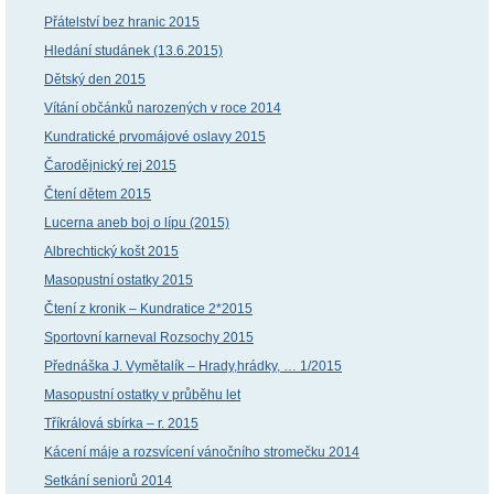
Přátelství bez hranic 2015
Hledání studánek (13.6.2015)
Dětský den 2015
Vítání občánků narozených v roce 2014
Kundratické prvomájové oslavy 2015
Čarodějnický rej 2015
Čtení dětem 2015
Lucerna aneb boj o lípu (2015)
Albrechtický košt 2015
Masopustní ostatky 2015
Čtení z kronik – Kundratice 2*2015
Sportovní karneval Rozsochy 2015
Přednáška J. Vymětalík – Hrady,hrádky, … 1/2015
Masopustní ostatky v průběhu let
Tříkrálová sbírka – r. 2015
Kácení máje a rozsvícení vánočního stromečku 2014
Setkání seniorů 2014