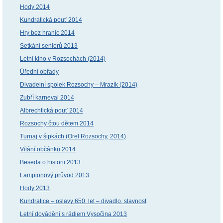
Hody 2014
Kundratická pouť 2014
Hry bez hranic 2014
Setkání seniorů 2013
Letní kino v Rozsochách (2014)
Úřední obřady
Divadelní spolek Rozsochy – Mrazík (2014)
Zubří karneval 2014
Albrechtická pouť 2014
Rozsochy čtou dětem 2014
Turnaj v šipkách (Orel Rozsochy, 2014)
Vítání občánků 2014
Beseda o historii 2013
Lampionový průvod 2013
Hody 2013
Kundratice – oslavy 650. let – divadlo, slavnost
Letní dovádění s rádiem Vysočina 2013