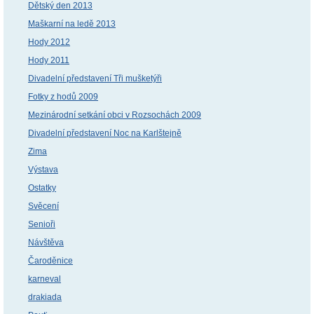
Dětský den 2013
Maškarní na ledě 2013
Hody 2012
Hody 2011
Divadelní představení Tři mušketýři
Fotky z hodů 2009
Mezinárodní setkání obci v Rozsochách 2009
Divadelní představení Noc na Karlštejně
Zima
Výstava
Ostatky
Svěcení
Senioři
Návštěva
Čaroděnice
karneval
drakiada