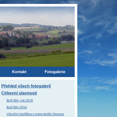
Kontakt
Fotogalerie
Přehled všech fotogalerií
Církevní slavnosti
Boží tělo, rok 2018
Boží tělo 2016
Vánoční návštěva u pana faráře Sporera