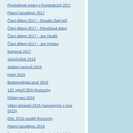
Prvomájové oslavy v Kundraticích 2017
Pálení čarodějnic 2017
Čtení dětem 2017 – Divadlo Zlatý klíč
Čtení dětem 2017 – Písničkové tetiny
Čtení dětem 2017 – Jan Opatřil
Čtení dětem 2017 – Jan Hrubec
Karneval 2017
Vánočníček 2016
Setkání seniorů 2016
Hody 2016
Bartolomějská pouť 2016
120. výročí SDH Rozsochy
Dětský den 2016
Vítání občánků 2016 (narozených v roce
2015)
DHL 2016-soutěž Rozsochy
Pálení čarodějnic 2016