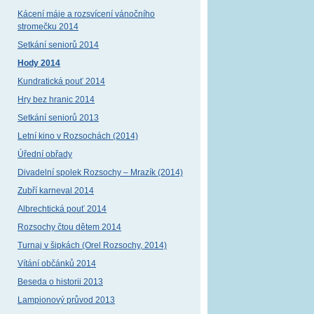
Kácení máje a rozsvícení vánočního
stromečku 2014
Setkání seniorů 2014
Hody 2014
Kundratická pouť 2014
Hry bez hranic 2014
Setkání seniorů 2013
Letní kino v Rozsochách (2014)
Úřední obřady
Divadelní spolek Rozsochy – Mrazík (2014)
Zubří karneval 2014
Albrechtická pouť 2014
Rozsochy čtou dětem 2014
Turnaj v šipkách (Orel Rozsochy, 2014)
Vítání občánků 2014
Beseda o historii 2013
Lampionový průvod 2013