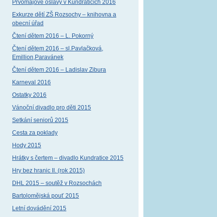
Prvomájové oslavy v Kundraticích 2016
Exkurze dětí ZŠ Rozsochy – knihovna a
obecní úřad
Čtení dětem 2016 – L. Pokorný
Čtení dětem 2016 – sl.Pavlačková,
Emillion,Paravánek
Čtení dětem 2016 – Ladislav Zibura
Karneval 2016
Ostatky 2016
Vánoční divadlo pro děti 2015
Setkání seniorů 2015
Cesta za poklady
Hody 2015
Hrátky s čertem – divadlo Kundratice 2015
Hry bez hranic II. (rok 2015)
DHL 2015 – soutěž v Rozsochách
Bartolomějská pouť 2015
Letní dovádění 2015