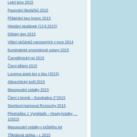
Letní kino 2015
Pasování školáčků 2015
Přátelství bez hranic 2015
Hledání studánek (13.6.2015)
Dětský den 2015
Vítání občánků narozených v roce 2014
Kundratické prvomájové oslavy 2015
Čarodějnický rej 2015
Čtení dětem 2015
Lucerna aneb boj o lípu (2015)
Albrechtický košt 2015
Masopustní ostatky 2015
Čtení z kronik – Kundratice 2*2015
Sportovní karneval Rozsochy 2015
Přednáška J. Vymětalík – Hrady,hrádky, …
1/2015
Masopustní ostatky v průběhu let
Tříkrálová sbírka – r. 2015