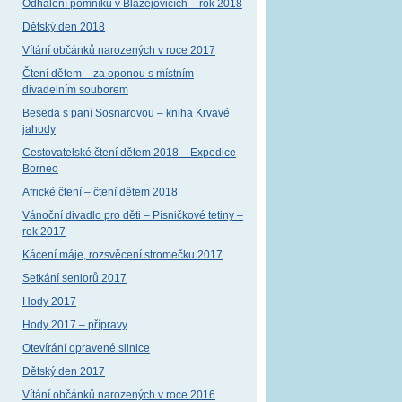
Odhalení pomníku v Blažejovicích – rok 2018
Dětský den 2018
Vítání občánků narozených v roce 2017
Čtení dětem – za oponou s místním
divadelním souborem
Beseda s paní Sosnarovou – kniha Krvavé
jahody
Cestovatelské čtení dětem 2018 – Expedice
Borneo
Africké čtení – čtení dětem 2018
Vánoční divadlo pro děti – Písničkové tetiny –
rok 2017
Kácení máje, rozsvěcení stromečku 2017
Setkání seniorů 2017
Hody 2017
Hody 2017 – přípravy
Otevírání opravené silnice
Dětský den 2017
Vítání občánků narozených v roce 2016