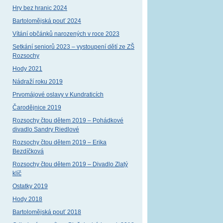
Hry bez hranic 2024
Bartolomějská pouť 2024
Vítání občánků narozených v roce 2023
Setkání seniorů 2023 – vystoupení dětí ze ZŠ
Rozsochy
Hody 2021
Nádraží roku 2019
Prvomájové oslavy v Kundraticích
Čarodějnice 2019
Rozsochy čtou dětem 2019 – Pohádkové
divadlo Sandry Riedlové
Rozsochy čtou dětem 2019 – Erika
Bezdíčková
Rozsochy čtou dětem 2019 – Divadlo Zlatý
klíč
Ostatky 2019
Hody 2018
Bartolomějská pouť 2018