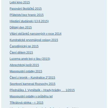
Letní kino 2015
Pasování školáčků 2015
Přátelství bez hranic 2015
Hledání studánek (13.6.2015)
Dětský den 2015
Vítání občánků narozených v roce 2014
Kundratické prvomájové oslavy 2015
Čarodějnický rej 2015
Čtení dětem 2015
Lucerna aneb boj o lípu (2015)
Albrechtický košt 2015
Masopustní ostatky 2015
Čtení z kronik – Kundratice 2*2015
Sportovní karneval Rozsochy 2015
Přednáška J. Vymětalík – Hrady,hrádky, … 1/2015
Masopustní ostatky v průběhu let
Tříkrálová sbírka – r. 2015