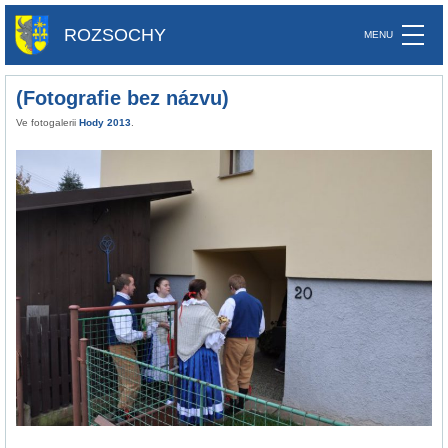
ROZSOCHY
(Fotografie bez názvu)
Ve fotogalerii
Hody 2013
.