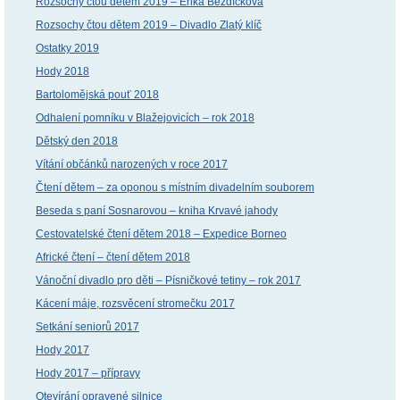
Rozsochy čtou dětem 2019 – Erika Bezdíčková
Rozsochy čtou dětem 2019 – Divadlo Zlatý klíč
Ostatky 2019
Hody 2018
Bartolomějská pouť 2018
Odhalení pomníku v Blažejovicích – rok 2018
Dětský den 2018
Vítání občánků narozených v roce 2017
Čtení dětem – za oponou s místním divadelním souborem
Beseda s paní Sosnarovou – kniha Krvavé jahody
Cestovatelské čtení dětem 2018 – Expedice Borneo
Africké čtení – čtení dětem 2018
Vánoční divadlo pro děti – Písničkové tetiny – rok 2017
Kácení máje, rozsvěcení stromečku 2017
Setkání seniorů 2017
Hody 2017
Hody 2017 – přípravy
Otevírání opravené silnice