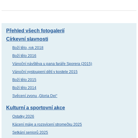
Přehled všech fotogalerií
Církevní slavnosti
Boží tělo, rok 2018
Boží tělo 2016
Vánoční návštěva u pana faráře Sporera (2015)
Vánoční vystoupení dětí v kostele 2015
Boží tělo 2015
Boží tělo 2014
Svěcení zvonu „Gloria Dei“
Kulturní a sportovní akce
Ostatky 2026
Kácení máje a rozsvícení stromečku 2025
Setkání seniorů 2025