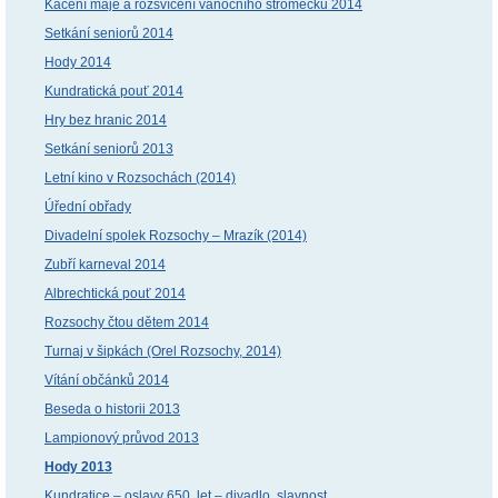
Kácení máje a rozsvícení vánočního stromečku 2014
Setkání seniorů 2014
Hody 2014
Kundratická pouť 2014
Hry bez hranic 2014
Setkání seniorů 2013
Letní kino v Rozsochách (2014)
Úřední obřady
Divadelní spolek Rozsochy – Mrazík (2014)
Zubří karneval 2014
Albrechtická pouť 2014
Rozsochy čtou dětem 2014
Turnaj v šipkách (Orel Rozsochy, 2014)
Vítání občánků 2014
Beseda o historii 2013
Lampionový průvod 2013
Hody 2013
Kundratice – oslavy 650. let – divadlo, slavnost