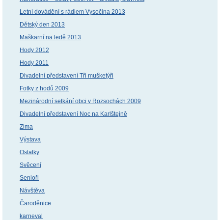
Letní dovádění s rádiem Vysočina 2013
Dětský den 2013
Maškarní na ledě 2013
Hody 2012
Hody 2011
Divadelní představení Tři mušketýři
Fotky z hodů 2009
Mezinárodní setkání obci v Rozsochách 2009
Divadelní představení Noc na Karlštejně
Zima
Výstava
Ostatky
Svěcení
Senioři
Návštěva
Čaroděnice
karneval