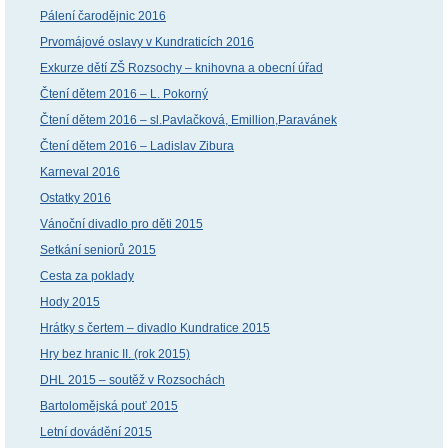
Pálení čarodějnic 2016
Prvomájové oslavy v Kundraticích 2016
Exkurze dětí ZŠ Rozsochy – knihovna a obecní úřad
Čtení dětem 2016 – L. Pokorný
Čtení dětem 2016 – sl.Pavlačková, Emillion,Paravánek
Čtení dětem 2016 – Ladislav Zibura
Karneval 2016
Ostatky 2016
Vánoční divadlo pro děti 2015
Setkání seniorů 2015
Cesta za poklady
Hody 2015
Hrátky s čertem – divadlo Kundratice 2015
Hry bez hranic II. (rok 2015)
DHL 2015 – soutěž v Rozsochách
Bartolomějská pouť 2015
Letní dovádění 2015