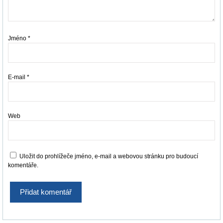
Jméno
*
E-mail
*
Web
Uložit do prohlížeče jméno, e-mail a webovou stránku pro budoucí
komentáře.