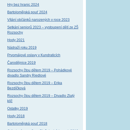
Hry bez hranic 2024
Bartolomějská pouť 2024
Vítání občánků narozených v roce 2023
Setkání seniorů 2023 – vystoupení dětí ze ZŠ
Rozsochy
Hody 2021
Nádraží roku 2019
Prvomájové oslavy v Kundraticích
Čarodějnice 2019
Rozsochy čtou dětem 2019 – Pohádkové
divadlo Sandry Riedlové
Rozsochy čtou dětem 2019 – Erika
Bezdíčková
Rozsochy čtou dětem 2019 – Divadlo Zlatý
klíč
Ostatky 2019
Hody 2018
Bartolomějská pouť 2018