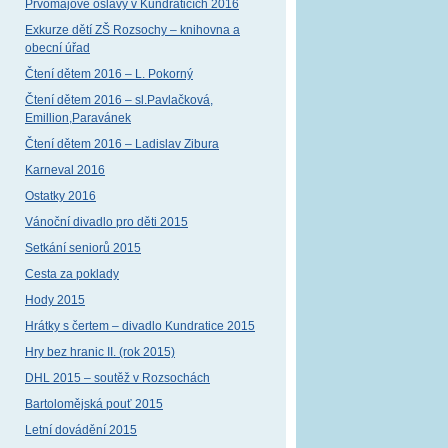
Prvomájové oslavy v Kundraticích 2016
Exkurze dětí ZŠ Rozsochy – knihovna a
obecní úřad
Čtení dětem 2016 – L. Pokorný
Čtení dětem 2016 – sl.Pavlačková,
Emillion,Paravánek
Čtení dětem 2016 – Ladislav Zibura
Karneval 2016
Ostatky 2016
Vánoční divadlo pro děti 2015
Setkání seniorů 2015
Cesta za poklady
Hody 2015
Hrátky s čertem – divadlo Kundratice 2015
Hry bez hranic II. (rok 2015)
DHL 2015 – soutěž v Rozsochách
Bartolomějská pouť 2015
Letní dovádění 2015