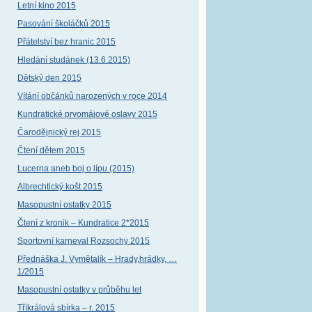
Letní kino 2015
Pasování školáčků 2015
Přátelství bez hranic 2015
Hledání studánek (13.6.2015)
Dětský den 2015
Vítání občánků narozených v roce 2014
Kundratické prvomájové oslavy 2015
Čarodějnický rej 2015
Čtení dětem 2015
Lucerna aneb boj o lípu (2015)
Albrechtický košt 2015
Masopustní ostatky 2015
Čtení z kronik – Kundratice 2*2015
Sportovní karneval Rozsochy 2015
Přednáška J. Vymětalík – Hrady,hrádky, …
1/2015
Masopustní ostatky v průběhu let
Tříkrálová sbírka – r. 2015