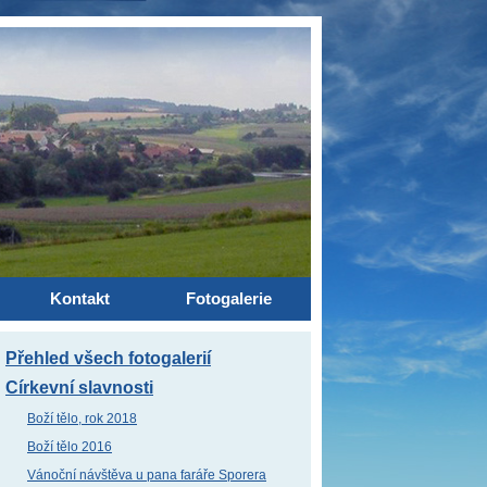
Kontakt
Fotogalerie
Přehled všech fotogalerií
Církevní slavnosti
Boží tělo, rok 2018
Boží tělo 2016
Vánoční návštěva u pana faráře Sporera