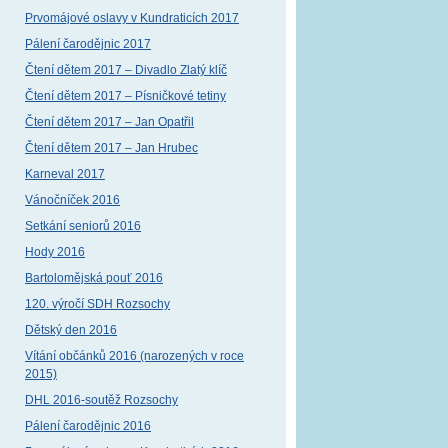
Prvomájové oslavy v Kundraticích 2017
Pálení čarodějnic 2017
Čtení dětem 2017 – Divadlo Zlatý klíč
Čtení dětem 2017 – Písničkové tetiny
Čtení dětem 2017 – Jan Opatřil
Čtení dětem 2017 – Jan Hrubec
Karneval 2017
Vánočníček 2016
Setkání seniorů 2016
Hody 2016
Bartolomějská pouť 2016
120. výročí SDH Rozsochy
Dětský den 2016
Vítání občánků 2016 (narozených v roce
2015)
DHL 2016-soutěž Rozsochy
Pálení čarodějnic 2016