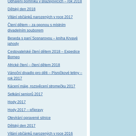
Odhalení pomníku v Blažejovicích – rok 2018
Dětský den 2018
Vítání občánků narozených v roce 2017
Čtení dětem – za oponou s místním
divadelním souborem
Beseda s paní Sosnarovou – kniha Krvavé
jahody
Cestovatelské čtení dětem 2018 – Expedice
Borneo
Africké čtení – čtení dětem 2018
Vánoční divadlo pro děti – Písničkové tetiny –
rok 2017
Kácení máje, rozsvěcení stromečku 2017
Setkání seniorů 2017
Hody 2017
Hody 2017 – přípravy
Otevírání opravené silnice
Dětský den 2017
Vítání občánků narozených v roce 2016