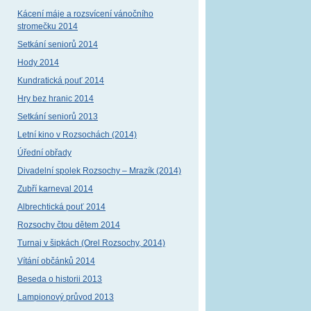
Kácení máje a rozsvícení vánočního
stromečku 2014
Setkání seniorů 2014
Hody 2014
Kundratická pouť 2014
Hry bez hranic 2014
Setkání seniorů 2013
Letní kino v Rozsochách (2014)
Úřední obřady
Divadelní spolek Rozsochy – Mrazík (2014)
Zubří karneval 2014
Albrechtická pouť 2014
Rozsochy čtou dětem 2014
Turnaj v šipkách (Orel Rozsochy, 2014)
Vítání občánků 2014
Beseda o historii 2013
Lampionový průvod 2013