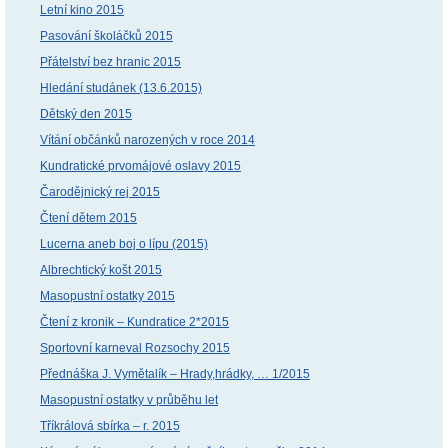
Letní kino 2015
Pasování školáčků 2015
Přátelství bez hranic 2015
Hledání studánek (13.6.2015)
Dětský den 2015
Vítání občánků narozených v roce 2014
Kundratické prvomájové oslavy 2015
Čarodějnický rej 2015
Čtení dětem 2015
Lucerna aneb boj o lípu (2015)
Albrechtický košt 2015
Masopustní ostatky 2015
Čtení z kronik – Kundratice 2*2015
Sportovní karneval Rozsochy 2015
Přednáška J. Vymětalík – Hrady,hrádky, … 1/2015
Masopustní ostatky v průběhu let
Tříkrálová sbírka – r. 2015