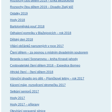
Rozsochy čtou dětem 2019 – Erika Bezdíčková
Rozsochy čtou dětem 2019 – Divadlo Zlatý klíč
Ostatky 2019
Hody 2018
Bartolomějská pouť 2018
Odhalení pomníku v Blažejovicích – rok 2018
Dětský den 2018
Vítání občánků narozených v roce 2017
Čtení dětem – za oponou s místním divadelním souborem
Beseda s paní Sosnarovou – kniha Krvavé jahody
Cestovatelské čtení dětem 2018 – Expedice Borneo
Africké čtení – čtení dětem 2018
Vánoční divadlo pro děti – Písničkové tetiny – rok 2017
Kácení máje, rozsvěcení stromečku 2017
Setkání seniorů 2017
Hody 2017
Hody 2017 – přípravy
Otevírání opravené silnice