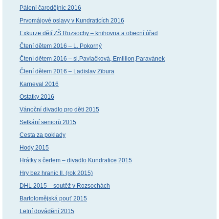
Pálení čarodějnic 2016
Prvomájové oslavy v Kundraticích 2016
Exkurze dětí ZŠ Rozsochy – knihovna a obecní úřad
Čtení dětem 2016 – L. Pokorný
Čtení dětem 2016 – sl.Pavlačková, Emillion,Paravánek
Čtení dětem 2016 – Ladislav Zibura
Karneval 2016
Ostatky 2016
Vánoční divadlo pro děti 2015
Setkání seniorů 2015
Cesta za poklady
Hody 2015
Hrátky s čertem – divadlo Kundratice 2015
Hry bez hranic II. (rok 2015)
DHL 2015 – soutěž v Rozsochách
Bartolomějská pouť 2015
Letní dovádění 2015