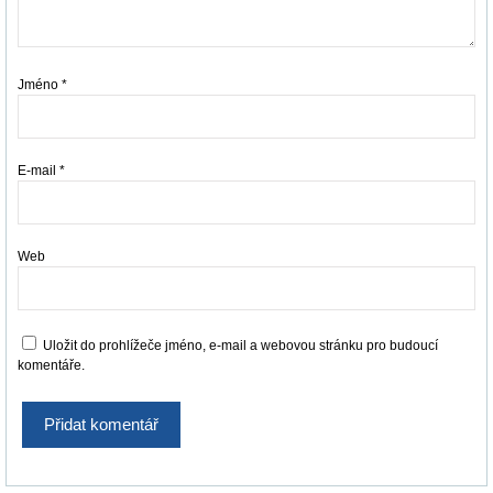
Jméno
*
E-mail
*
Web
Uložit do prohlížeče jméno, e-mail a webovou stránku pro budoucí
komentáře.