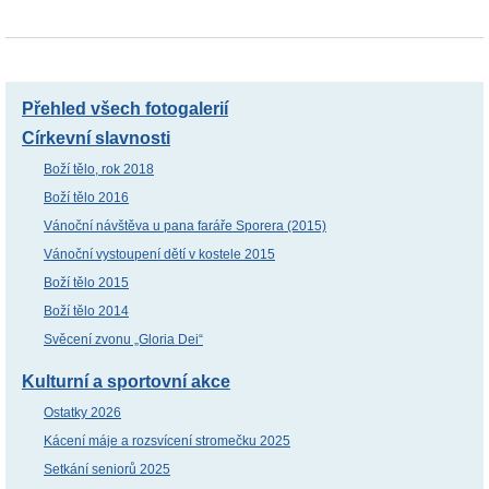
Přehled všech fotogalerií
Církevní slavnosti
Boží tělo, rok 2018
Boží tělo 2016
Vánoční návštěva u pana faráře Sporera (2015)
Vánoční vystoupení dětí v kostele 2015
Boží tělo 2015
Boží tělo 2014
Svěcení zvonu „Gloria Dei“
Kulturní a sportovní akce
Ostatky 2026
Kácení máje a rozsvícení stromečku 2025
Setkání seniorů 2025