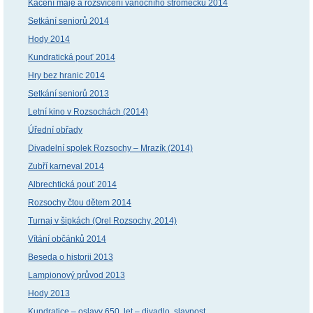
Kácení máje a rozsvícení vánočního stromečku 2014
Setkání seniorů 2014
Hody 2014
Kundratická pouť 2014
Hry bez hranic 2014
Setkání seniorů 2013
Letní kino v Rozsochách (2014)
Úřední obřady
Divadelní spolek Rozsochy – Mrazík (2014)
Zubří karneval 2014
Albrechtická pouť 2014
Rozsochy čtou dětem 2014
Turnaj v šipkách (Orel Rozsochy, 2014)
Vítání občánků 2014
Beseda o historii 2013
Lampionový průvod 2013
Hody 2013
Kundratice – oslavy 650. let – divadlo, slavnost