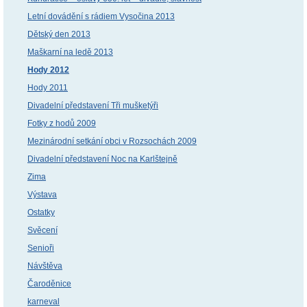
Letní dovádění s rádiem Vysočina 2013
Dětský den 2013
Maškarní na ledě 2013
Hody 2012
Hody 2011
Divadelní představení Tři mušketýři
Fotky z hodů 2009
Mezinárodní setkání obci v Rozsochách 2009
Divadelní představení Noc na Karlštejně
Zima
Výstava
Ostatky
Svěcení
Senioři
Návštěva
Čaroděnice
karneval