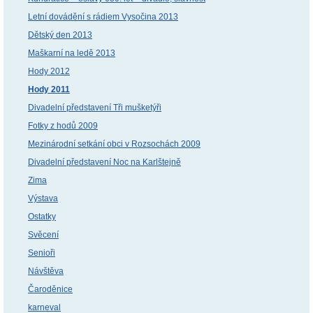
Letní dovádění s rádiem Vysočina 2013
Dětský den 2013
Maškarní na ledě 2013
Hody 2012
Hody 2011
Divadelní představení Tři mušketýři
Fotky z hodů 2009
Mezinárodní setkání obci v Rozsochách 2009
Divadelní představení Noc na Karlštejně
Zima
Výstava
Ostatky
Svěcení
Senioři
Návštěva
Čaroděnice
karneval