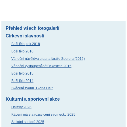
Přehled všech fotogalerií
Církevní slavnosti
Boží tělo, rok 2018
Boží tělo 2016
Vánoční návštěva u pana faráře Sporera (2015)
Vánoční vystoupení dětí v kostele 2015
Boží tělo 2015
Boží tělo 2014
Svěcení zvonu „Gloria Dei“
Kulturní a sportovní akce
Ostatky 2026
Kácení máje a rozsvícení stromečku 2025
Setkání seniorů 2025