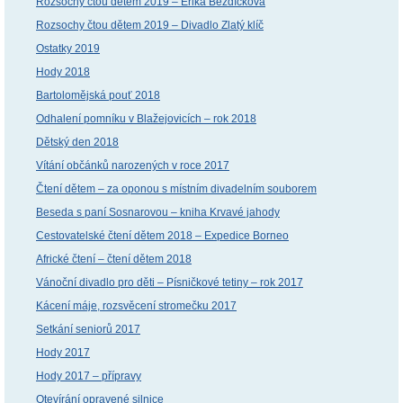
Rozsochy čtou dětem 2019 – Erika Bezdíčková
Rozsochy čtou dětem 2019 – Divadlo Zlatý klíč
Ostatky 2019
Hody 2018
Bartolomějská pouť 2018
Odhalení pomníku v Blažejovicích – rok 2018
Dětský den 2018
Vítání občánků narozených v roce 2017
Čtení dětem – za oponou s místním divadelním souborem
Beseda s paní Sosnarovou – kniha Krvavé jahody
Cestovatelské čtení dětem 2018 – Expedice Borneo
Africké čtení – čtení dětem 2018
Vánoční divadlo pro děti – Písničkové tetiny – rok 2017
Kácení máje, rozsvěcení stromečku 2017
Setkání seniorů 2017
Hody 2017
Hody 2017 – přípravy
Otevírání opravené silnice