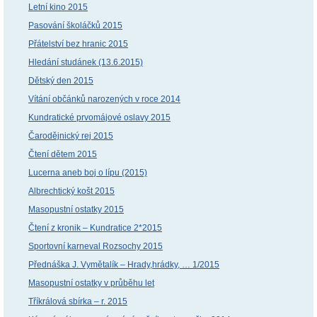
Letní kino 2015
Pasování školáčků 2015
Přátelství bez hranic 2015
Hledání studánek (13.6.2015)
Dětský den 2015
Vítání občánků narozených v roce 2014
Kundratické prvomájové oslavy 2015
Čarodějnický rej 2015
Čtení dětem 2015
Lucerna aneb boj o lípu (2015)
Albrechtický košt 2015
Masopustní ostatky 2015
Čtení z kronik – Kundratice 2*2015
Sportovní karneval Rozsochy 2015
Přednáška J. Vymětalík – Hrady,hrádky, … 1/2015
Masopustní ostatky v průběhu let
Tříkrálová sbírka – r. 2015