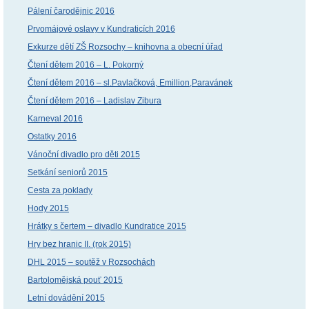
Pálení čarodějnic 2016
Prvomájové oslavy v Kundraticích 2016
Exkurze dětí ZŠ Rozsochy – knihovna a obecní úřad
Čtení dětem 2016 – L. Pokorný
Čtení dětem 2016 – sl.Pavlačková, Emillion,Paravánek
Čtení dětem 2016 – Ladislav Zibura
Karneval 2016
Ostatky 2016
Vánoční divadlo pro děti 2015
Setkání seniorů 2015
Cesta za poklady
Hody 2015
Hrátky s čertem – divadlo Kundratice 2015
Hry bez hranic II. (rok 2015)
DHL 2015 – soutěž v Rozsochách
Bartolomějská pouť 2015
Letní dovádění 2015