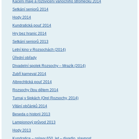
Kácení máje a rozsvícení vánočního stromečku 2014
Setkání seniorů 2014
Hody 2014
Kundratická pouť 2014
Hry bez hranic 2014
Setkání seniorů 2013
Letní kino v Rozsochách (2014)
Úřední obřady
Divadelní spolek Rozsochy – Mrazík (2014)
Zubří karneval 2014
Albrechtická pouť 2014
Rozsochy čtou dětem 2014
Turnaj v šipkách (Orel Rozsochy, 2014)
Vítání občánků 2014
Beseda o historii 2013
Lampionový průvod 2013
Hody 2013
Kundratice – oslavy 650. let – divadlo, slavnost