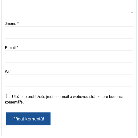
Jméno
*
E-mail
*
Web
Uložit do prohlížeče jméno, e-mail a webovou stránku pro budoucí
komentáře.