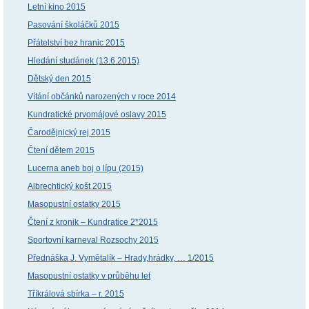
Letní kino 2015
Pasování školáčků 2015
Přátelství bez hranic 2015
Hledání studánek (13.6.2015)
Dětský den 2015
Vítání občánků narozených v roce 2014
Kundratické prvomájové oslavy 2015
Čarodějnický rej 2015
Čtení dětem 2015
Lucerna aneb boj o lípu (2015)
Albrechtický košt 2015
Masopustní ostatky 2015
Čtení z kronik – Kundratice 2*2015
Sportovní karneval Rozsochy 2015
Přednáška J. Vymětalík – Hrady,hrádky, … 1/2015
Masopustní ostatky v průběhu let
Tříkrálová sbírka – r. 2015