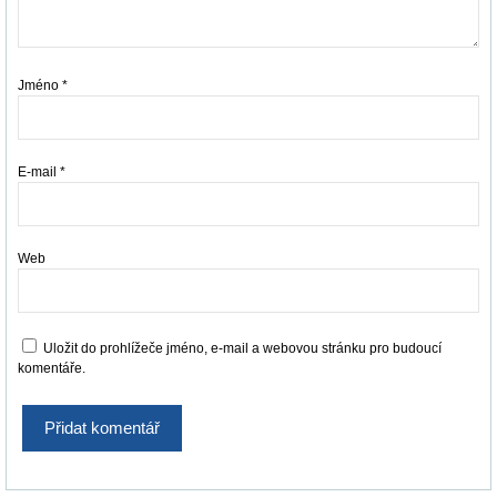
Jméno
*
E-mail
*
Web
Uložit do prohlížeče jméno, e-mail a webovou stránku pro budoucí
komentáře.