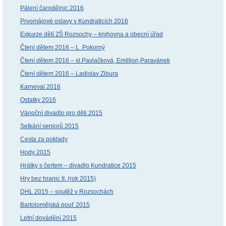
Pálení čarodějnic 2016
Prvomájové oslavy v Kundraticích 2016
Exkurze dětí ZŠ Rozsochy – knihovna a obecní úřad
Čtení dětem 2016 – L. Pokorný
Čtení dětem 2016 – sl.Pavlačková, Emillion,Paravánek
Čtení dětem 2016 – Ladislav Zibura
Karneval 2016
Ostatky 2016
Vánoční divadlo pro děti 2015
Setkání seniorů 2015
Cesta za poklady
Hody 2015
Hrátky s čertem – divadlo Kundratice 2015
Hry bez hranic II. (rok 2015)
DHL 2015 – soutěž v Rozsochách
Bartolomějská pouť 2015
Letní dovádění 2015