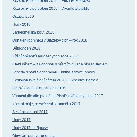
Rozsochy čtou dětem 2019 – Erika Bezdíčková
Rozsochy čtou dětem 2019 – Divadlo Zlatý klíč
Ostatky 2019
Hody 2018
Bartolomějská pouť 2018
Odhalení pomníku v Blažejovicích – rok 2018
Dětský den 2018
Vítání občánků narozených v roce 2017
Čtení dětem – za oponou s místním divadelním souborem
Beseda s paní Sosnarovou – kniha Krvavé jahody
Cestovatelské čtení dětem 2018 – Expedice Borneo
Africké čtení – čtení dětem 2018
Vánoční divadlo pro děti – Písničkové tetiny – rok 2017
Kácení máje, rozsvěcení stromečku 2017
Setkání seniorů 2017
Hody 2017
Hody 2017 – přípravy
Otevírání opravené silnice