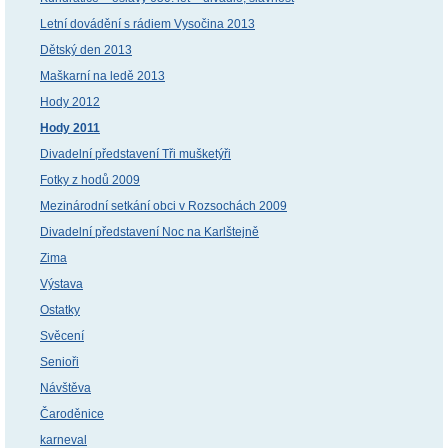
Letní dovádění s rádiem Vysočina 2013
Dětský den 2013
Maškarní na ledě 2013
Hody 2012
Hody 2011
Divadelní představení Tři mušketýři
Fotky z hodů 2009
Mezinárodní setkání obci v Rozsochách 2009
Divadelní představení Noc na Karlštejně
Zima
Výstava
Ostatky
Svěcení
Senioři
Návštěva
Čaroděnice
karneval