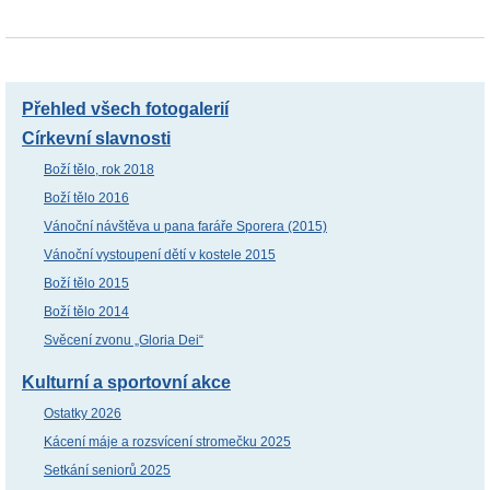
Přehled všech fotogalerií
Církevní slavnosti
Boží tělo, rok 2018
Boží tělo 2016
Vánoční návštěva u pana faráře Sporera (2015)
Vánoční vystoupení dětí v kostele 2015
Boží tělo 2015
Boží tělo 2014
Svěcení zvonu „Gloria Dei“
Kulturní a sportovní akce
Ostatky 2026
Kácení máje a rozsvícení stromečku 2025
Setkání seniorů 2025