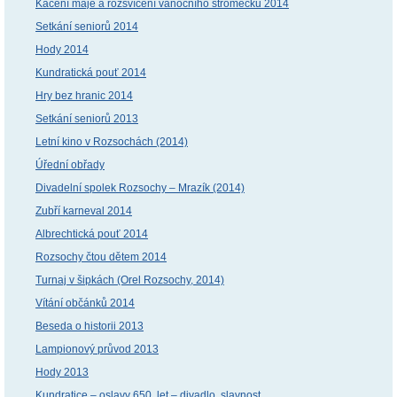
Kácení máje a rozsvícení vánočního stromečku 2014
Setkání seniorů 2014
Hody 2014
Kundratická pouť 2014
Hry bez hranic 2014
Setkání seniorů 2013
Letní kino v Rozsochách (2014)
Úřední obřady
Divadelní spolek Rozsochy – Mrazík (2014)
Zubří karneval 2014
Albrechtická pouť 2014
Rozsochy čtou dětem 2014
Turnaj v šipkách (Orel Rozsochy, 2014)
Vítání občánků 2014
Beseda o historii 2013
Lampionový průvod 2013
Hody 2013
Kundratice – oslavy 650. let – divadlo, slavnost