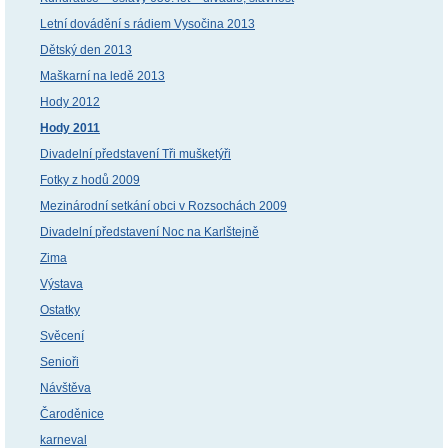
Letní dovádění s rádiem Vysočina 2013
Dětský den 2013
Maškarní na ledě 2013
Hody 2012
Hody 2011
Divadelní představení Tři mušketýři
Fotky z hodů 2009
Mezinárodní setkání obci v Rozsochách 2009
Divadelní představení Noc na Karlštejně
Zima
Výstava
Ostatky
Svěcení
Senioři
Návštěva
Čaroděnice
karneval