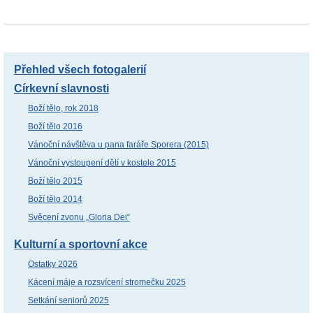
Přehled všech fotogalerií
Církevní slavnosti
Boží tělo, rok 2018
Boží tělo 2016
Vánoční návštěva u pana faráře Sporera (2015)
Vánoční vystoupení dětí v kostele 2015
Boží tělo 2015
Boží tělo 2014
Svěcení zvonu „Gloria Dei“
Kulturní a sportovní akce
Ostatky 2026
Kácení máje a rozsvícení stromečku 2025
Setkání seniorů 2025