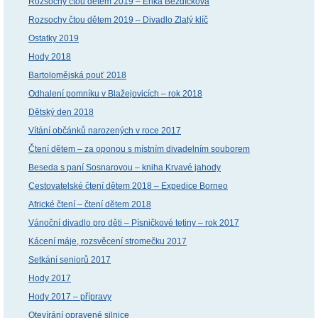
Rozsochy čtou dětem 2019 – Erika Bezdíčková
Rozsochy čtou dětem 2019 – Divadlo Zlatý klíč
Ostatky 2019
Hody 2018
Bartolomějská pouť 2018
Odhalení pomníku v Blažejovicích – rok 2018
Dětský den 2018
Vítání občánků narozených v roce 2017
Čtení dětem – za oponou s místním divadelním souborem
Beseda s paní Sosnarovou – kniha Krvavé jahody
Cestovatelské čtení dětem 2018 – Expedice Borneo
Africké čtení – čtení dětem 2018
Vánoční divadlo pro děti – Písničkové tetiny – rok 2017
Kácení máje, rozsvěcení stromečku 2017
Setkání seniorů 2017
Hody 2017
Hody 2017 – přípravy
Otevírání opravené silnice