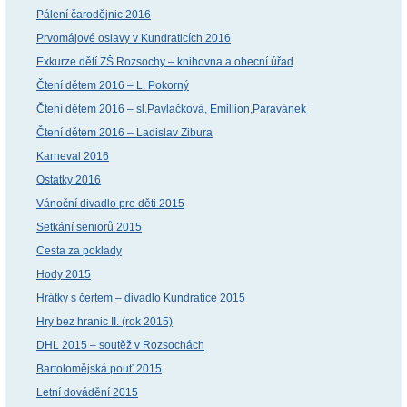
Pálení čarodějnic 2016
Prvomájové oslavy v Kundraticích 2016
Exkurze dětí ZŠ Rozsochy – knihovna a obecní úřad
Čtení dětem 2016 – L. Pokorný
Čtení dětem 2016 – sl.Pavlačková, Emillion,Paravánek
Čtení dětem 2016 – Ladislav Zibura
Karneval 2016
Ostatky 2016
Vánoční divadlo pro děti 2015
Setkání seniorů 2015
Cesta za poklady
Hody 2015
Hrátky s čertem – divadlo Kundratice 2015
Hry bez hranic II. (rok 2015)
DHL 2015 – soutěž v Rozsochách
Bartolomějská pouť 2015
Letní dovádění 2015