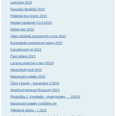
Letní kino 2015
Pasování školáčků 2015
Přátelství bez hranic 2015
Hledání studánek (13.6.2015)
Dětský den 2015
Vítání občánků narozených v roce 2014
Kundratické prvomájové oslavy 2015
Čarodějnický rej 2015
Čtení dětem 2015
Lucerna aneb boj o lípu (2015)
Albrechtický košt 2015
Masopustní ostatky 2015
Čtení z kronik – Kundratice 2*2015
Sportovní karneval Rozsochy 2015
Přednáška J. Vymětalík – Hrady,hrádky, … 1/2015
Masopustní ostatky v průběhu let
Tříkrálová sbírka – r. 2015