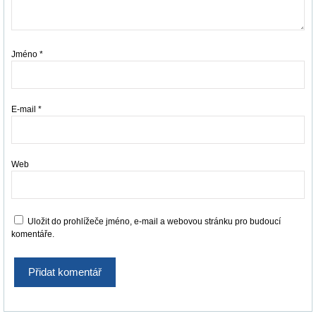
Jméno
*
E-mail
*
Web
Uložit do prohlížeče jméno, e-mail a webovou stránku pro budoucí
komentáře.