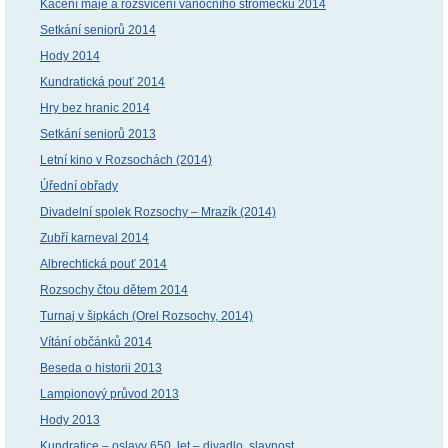
Kácení máje a rozsvícení vánočního stromečku 2014
Setkání seniorů 2014
Hody 2014
Kundratická pouť 2014
Hry bez hranic 2014
Setkání seniorů 2013
Letní kino v Rozsochách (2014)
Úřední obřady
Divadelní spolek Rozsochy – Mrazík (2014)
Zubří karneval 2014
Albrechtická pouť 2014
Rozsochy čtou dětem 2014
Turnaj v šipkách (Orel Rozsochy, 2014)
Vítání občánků 2014
Beseda o historii 2013
Lampionový průvod 2013
Hody 2013
Kundratice – oslavy 650. let – divadlo, slavnost