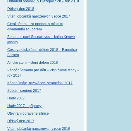
Odhalení pomníku v Blažejovicích – rok 2018
Dětský den 2018
Vítání občánků narozených v roce 2017
Čtení dětem – za oponou s místním
divadelním souborem
Beseda s paní Sosnarovou – kniha Krvavé
jahody
Cestovatelské čtení dětem 2018 – Expedice
Borneo
Africké čtení – čtení dětem 2018
Vánoční divadlo pro děti – Písničkové tetiny –
rok 2017
Kácení máje, rozsvěcení stromečku 2017
Setkání seniorů 2017
Hody 2017
Hody 2017 – přípravy
Otevírání opravené silnice
Dětský den 2017
Vítání občánků narozených v roce 2016