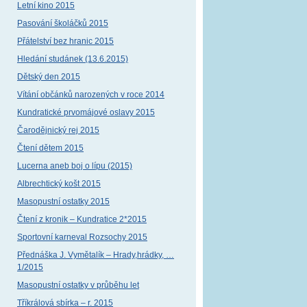
Letní kino 2015
Pasování školáčků 2015
Přátelství bez hranic 2015
Hledání studánek (13.6.2015)
Dětský den 2015
Vítání občánků narozených v roce 2014
Kundratické prvomájové oslavy 2015
Čarodějnický rej 2015
Čtení dětem 2015
Lucerna aneb boj o lípu (2015)
Albrechtický košt 2015
Masopustní ostatky 2015
Čtení z kronik – Kundratice 2*2015
Sportovní karneval Rozsochy 2015
Přednáška J. Vymětalík – Hrady,hrádky, …
1/2015
Masopustní ostatky v průběhu let
Tříkrálová sbírka – r. 2015