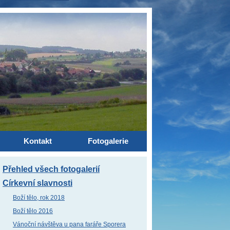
Kontakt
Fotogalerie
Přehled všech fotogalerií
Církevní slavnosti
Boží tělo, rok 2018
Boží tělo 2016
Vánoční návštěva u pana faráře Sporera