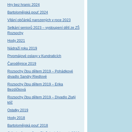
Hry bez hranic 2024
Bartolomějská pouť 2024
Vítání občánků narozených v roce 2023
Setkání seniorů 2023 – vystoupení dětí ze ZŠ
Rozsochy
Hody 2021
Nádraží roku 2019
Prvomájové oslavy v Kundraticích
Čarodějnice 2019
Rozsochy čtou dětem 2019 – Pohádkové
divadlo Sandry Riedlové
Rozsochy čtou dětem 2019 – Erika
Bezdíčková
Rozsochy čtou dětem 2019 – Divadlo Zlatý
klíč
Ostatky 2019
Hody 2018
Bartolomějská pouť 2018