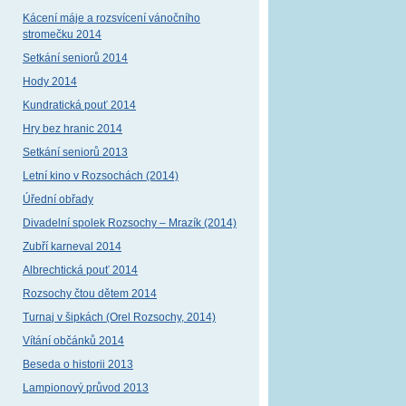
Kácení máje a rozsvícení vánočního
stromečku 2014
Setkání seniorů 2014
Hody 2014
Kundratická pouť 2014
Hry bez hranic 2014
Setkání seniorů 2013
Letní kino v Rozsochách (2014)
Úřední obřady
Divadelní spolek Rozsochy – Mrazík (2014)
Zubří karneval 2014
Albrechtická pouť 2014
Rozsochy čtou dětem 2014
Turnaj v šipkách (Orel Rozsochy, 2014)
Vítání občánků 2014
Beseda o historii 2013
Lampionový průvod 2013