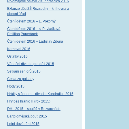
Prvomájové oslavy v Kundraticích 2016
Exkurze dětí ZŠ Rozsochy – knihovna a
obecní úřad
Čtení dětem 2016 – L. Pokorný
Čtení dětem 2016 – sl.Pavlačková,
Emillion,Paravánek
Čtení dětem 2016 – Ladislav Zibura
Karneval 2016
Ostatky 2016
Vánoční divadlo pro děti 2015
Setkání seniorů 2015
Cesta za poklady
Hody 2015
Hrátky s čertem – divadlo Kundratice 2015
Hry bez hranic II. (rok 2015)
DHL 2015 – soutěž v Rozsochách
Bartolomějská pouť 2015
Letní dovádění 2015