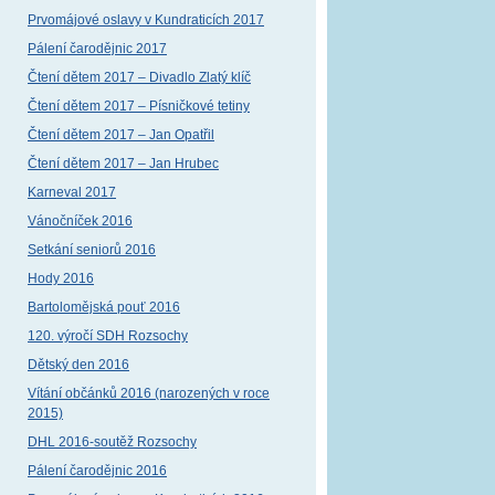
Prvomájové oslavy v Kundraticích 2017
Pálení čarodějnic 2017
Čtení dětem 2017 – Divadlo Zlatý klíč
Čtení dětem 2017 – Písničkové tetiny
Čtení dětem 2017 – Jan Opatřil
Čtení dětem 2017 – Jan Hrubec
Karneval 2017
Vánočníček 2016
Setkání seniorů 2016
Hody 2016
Bartolomějská pouť 2016
120. výročí SDH Rozsochy
Dětský den 2016
Vítání občánků 2016 (narozených v roce
2015)
DHL 2016-soutěž Rozsochy
Pálení čarodějnic 2016