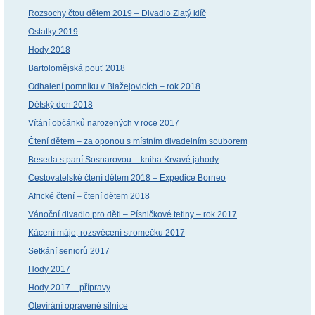
Rozsochy čtou dětem 2019 – Divadlo Zlatý klíč
Ostatky 2019
Hody 2018
Bartolomějská pouť 2018
Odhalení pomníku v Blažejovicích – rok 2018
Dětský den 2018
Vítání občánků narozených v roce 2017
Čtení dětem – za oponou s místním divadelním souborem
Beseda s paní Sosnarovou – kniha Krvavé jahody
Cestovatelské čtení dětem 2018 – Expedice Borneo
Africké čtení – čtení dětem 2018
Vánoční divadlo pro děti – Písničkové tetiny – rok 2017
Kácení máje, rozsvěcení stromečku 2017
Setkání seniorů 2017
Hody 2017
Hody 2017 – přípravy
Otevírání opravené silnice