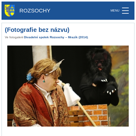
ROZSOCHY
(Fotografie bez názvu)
Ve fotogalerii
Divadelní spolek Rozsochy – Mrazík (2014)
.