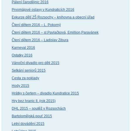
Pálení čarodějnic 2016
Prvomájové oslavy v Kundraticích 2016
Exkurze dětí ZŠ Rozsochy – knihovna a obecní úřad
Čtení dětem 2016 – L. Pokorný
Čtení dětem 2016 – sl.Pavlačková, Emillion,Paravánek
Čtení dětem 2016 – Ladislav Zibura
Karneval 2016
Ostatky 2016
Vánoční divadlo pro děti 2015
Setkání seniorů 2015
Cesta za poklady
Hody 2015
Hrátky s čertem – divadlo Kundratice 2015
Hry bez hranic II. (rok 2015)
DHL 2015 – soutěž v Rozsochách
Bartolomějská pouť 2015
Letní dovádění 2015