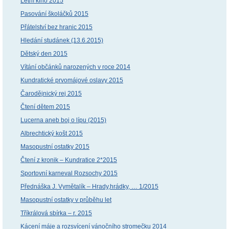
Letní kino 2015
Pasování školáčků 2015
Přátelství bez hranic 2015
Hledání studánek (13.6.2015)
Dětský den 2015
Vítání občánků narozených v roce 2014
Kundratické prvomájové oslavy 2015
Čarodějnický rej 2015
Čtení dětem 2015
Lucerna aneb boj o lípu (2015)
Albrechtický košt 2015
Masopustní ostatky 2015
Čtení z kronik – Kundratice 2*2015
Sportovní karneval Rozsochy 2015
Přednáška J. Vymětalík – Hrady,hrádky, … 1/2015
Masopustní ostatky v průběhu let
Tříkrálová sbírka – r. 2015
Kácení máje a rozsvícení vánočního stromečku 2014