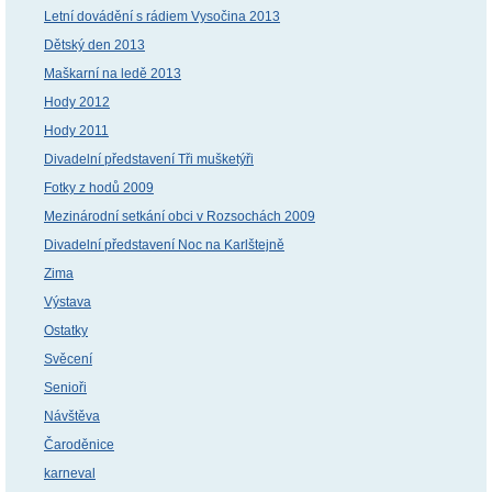
Letní dovádění s rádiem Vysočina 2013
Dětský den 2013
Maškarní na ledě 2013
Hody 2012
Hody 2011
Divadelní představení Tři mušketýři
Fotky z hodů 2009
Mezinárodní setkání obci v Rozsochách 2009
Divadelní představení Noc na Karlštejně
Zima
Výstava
Ostatky
Svěcení
Senioři
Návštěva
Čaroděnice
karneval