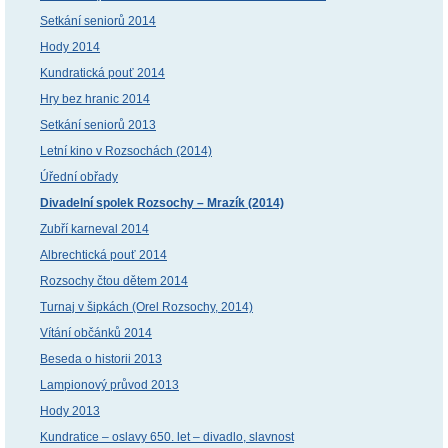
Setkání seniorů 2014
Hody 2014
Kundratická pouť 2014
Hry bez hranic 2014
Setkání seniorů 2013
Letní kino v Rozsochách (2014)
Úřední obřady
Divadelní spolek Rozsochy – Mrazík (2014)
Zubří karneval 2014
Albrechtická pouť 2014
Rozsochy čtou dětem 2014
Turnaj v šipkách (Orel Rozsochy, 2014)
Vítání občánků 2014
Beseda o historii 2013
Lampionový průvod 2013
Hody 2013
Kundratice – oslavy 650. let – divadlo, slavnost