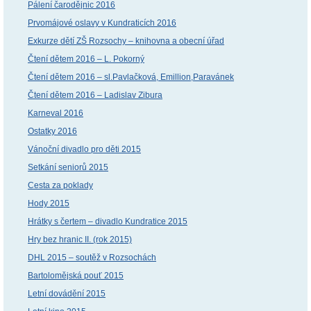
Pálení čarodějnic 2016
Prvomájové oslavy v Kundraticích 2016
Exkurze dětí ZŠ Rozsochy – knihovna a obecní úřad
Čtení dětem 2016 – L. Pokorný
Čtení dětem 2016 – sl.Pavlačková, Emillion,Paravánek
Čtení dětem 2016 – Ladislav Zibura
Karneval 2016
Ostatky 2016
Vánoční divadlo pro děti 2015
Setkání seniorů 2015
Cesta za poklady
Hody 2015
Hrátky s čertem – divadlo Kundratice 2015
Hry bez hranic II. (rok 2015)
DHL 2015 – soutěž v Rozsochách
Bartolomějská pouť 2015
Letní dovádění 2015