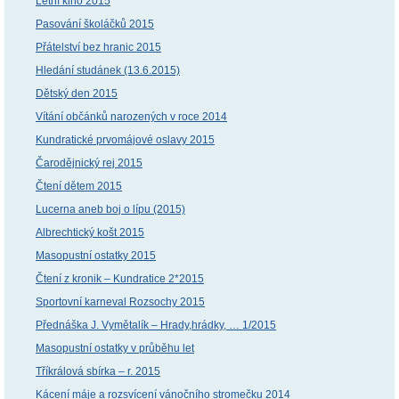
Letní kino 2015
Pasování školáčků 2015
Přátelství bez hranic 2015
Hledání studánek (13.6.2015)
Dětský den 2015
Vítání občánků narozených v roce 2014
Kundratické prvomájové oslavy 2015
Čarodějnický rej 2015
Čtení dětem 2015
Lucerna aneb boj o lípu (2015)
Albrechtický košt 2015
Masopustní ostatky 2015
Čtení z kronik – Kundratice 2*2015
Sportovní karneval Rozsochy 2015
Přednáška J. Vymětalík – Hrady,hrádky, … 1/2015
Masopustní ostatky v průběhu let
Tříkrálová sbírka – r. 2015
Kácení máje a rozsvícení vánočního stromečku 2014