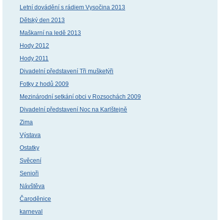
Letní dovádění s rádiem Vysočina 2013
Dětský den 2013
Maškarní na ledě 2013
Hody 2012
Hody 2011
Divadelní představení Tři mušketýři
Fotky z hodů 2009
Mezinárodní setkání obci v Rozsochách 2009
Divadelní představení Noc na Karlštejně
Zima
Výstava
Ostatky
Svěcení
Senioři
Návštěva
Čaroděnice
karneval