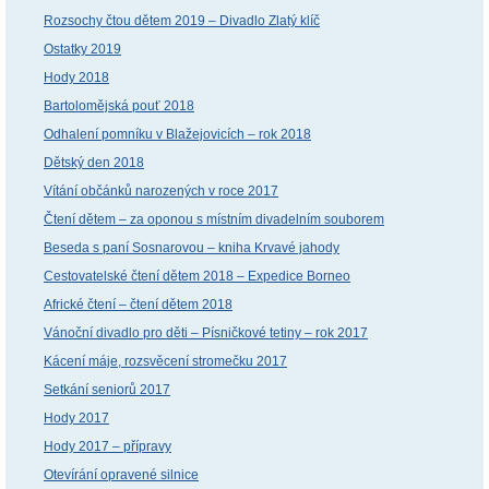
Rozsochy čtou dětem 2019 – Divadlo Zlatý klíč
Ostatky 2019
Hody 2018
Bartolomějská pouť 2018
Odhalení pomníku v Blažejovicích – rok 2018
Dětský den 2018
Vítání občánků narozených v roce 2017
Čtení dětem – za oponou s místním divadelním souborem
Beseda s paní Sosnarovou – kniha Krvavé jahody
Cestovatelské čtení dětem 2018 – Expedice Borneo
Africké čtení – čtení dětem 2018
Vánoční divadlo pro děti – Písničkové tetiny – rok 2017
Kácení máje, rozsvěcení stromečku 2017
Setkání seniorů 2017
Hody 2017
Hody 2017 – přípravy
Otevírání opravené silnice