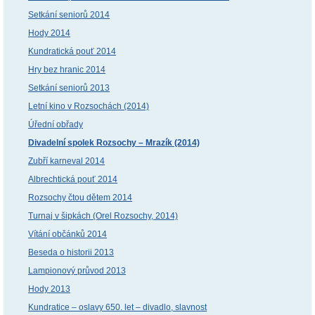
Setkání seniorů 2014
Hody 2014
Kundratická pouť 2014
Hry bez hranic 2014
Setkání seniorů 2013
Letní kino v Rozsochách (2014)
Úřední obřady
Divadelní spolek Rozsochy – Mrazík (2014)
Zubří karneval 2014
Albrechtická pouť 2014
Rozsochy čtou dětem 2014
Turnaj v šipkách (Orel Rozsochy, 2014)
Vítání občánků 2014
Beseda o historii 2013
Lampionový průvod 2013
Hody 2013
Kundratice – oslavy 650. let – divadlo, slavnost