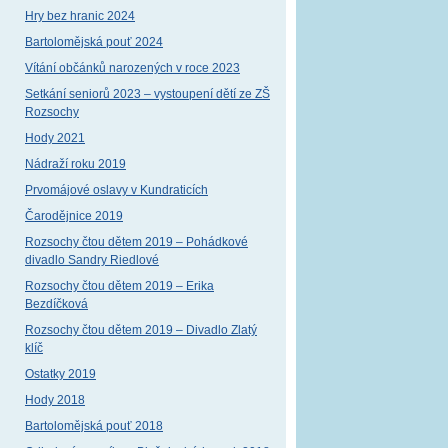
Hry bez hranic 2024
Bartolomějská pouť 2024
Vítání občánků narozených v roce 2023
Setkání seniorů 2023 – vystoupení dětí ze ZŠ
Rozsochy
Hody 2021
Nádraží roku 2019
Prvomájové oslavy v Kundraticích
Čarodějnice 2019
Rozsochy čtou dětem 2019 – Pohádkové
divadlo Sandry Riedlové
Rozsochy čtou dětem 2019 – Erika
Bezdíčková
Rozsochy čtou dětem 2019 – Divadlo Zlatý
klíč
Ostatky 2019
Hody 2018
Bartolomějská pouť 2018