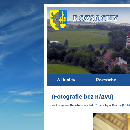
ROZSOCHY
Aktuality
Rozsochy
(Fotografie bez názvu)
Ve fotogalerii
Divadelní spolek Rozsochy – Mrazík (2014