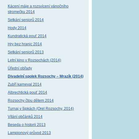
Kácení máje a rozsvícení vánočního
stromečku 2014
Setkání seniorů 2014
Hody 2014
Kundratická pouť 2014
Hry bez hranic 2014
Setkání seniorů 2013
Letní kino v Rozsochách (2014)
Úřední obřady
Divadelní spolek Rozsochy – Mrazík (2014)
Zubří karneval 2014
Albrechtická pouť 2014
Rozsochy čtou dětem 2014
Turnaj v šipkách (Orel Rozsochy, 2014)
Vítání občánků 2014
Beseda o historii 2013
Lampionový průvod 2013