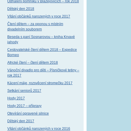
Odhalení pomníku v Blažejovicích – rok 2018
Dětský den 2018
Vítání občánků narozených v roce 2017
Čtení dětem – za oponou s místním
divadelním souborem
Beseda s paní Sosnarovou – kniha Krvavé
jahody
Cestovatelské čtení dětem 2018 – Expedice
Borneo
Africké čtení – čtení dětem 2018
Vánoční divadlo pro děti – Písničkové tetiny –
rok 2017
Kácení máje, rozsvěcení stromečku 2017
Setkání seniorů 2017
Hody 2017
Hody 2017 – přípravy
Otevírání opravené silnice
Dětský den 2017
Vítání občánků narozených v roce 2016