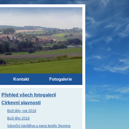
Kontakt
Fotogalerie
Přehled všech fotogalerií
Církevní slavnosti
Boží tělo, rok 2018
Boží tělo 2016
Vánoční návštěva u pana faráře Sporera