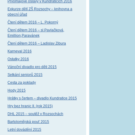
Prvomájové oslavy v Kundraticích 2016
Exkurze dětí ZŠ Rozsochy – knihovna a
obecní úřad
Čtení dětem 2016 – L. Pokorný
Čtení dětem 2016 – sl.Pavlačková,
Emillion,Paravánek
Čtení dětem 2016 – Ladislav Zibura
Karneval 2016
Ostatky 2016
Vánoční divadlo pro děti 2015
Setkání seniorů 2015
Cesta za poklady
Hody 2015
Hrátky s čertem – divadlo Kundratice 2015
Hry bez hranic II. (rok 2015)
DHL 2015 – soutěž v Rozsochách
Bartolomějská pouť 2015
Letní dovádění 2015