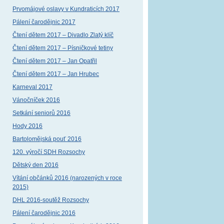
Prvomájové oslavy v Kundraticích 2017
Pálení čarodějnic 2017
Čtení dětem 2017 – Divadlo Zlatý klíč
Čtení dětem 2017 – Písničkové tetiny
Čtení dětem 2017 – Jan Opatřil
Čtení dětem 2017 – Jan Hrubec
Karneval 2017
Vánočníček 2016
Setkání seniorů 2016
Hody 2016
Bartolomějská pouť 2016
120. výročí SDH Rozsochy
Dětský den 2016
Vítání občánků 2016 (narozených v roce
2015)
DHL 2016-soutěž Rozsochy
Pálení čarodějnic 2016