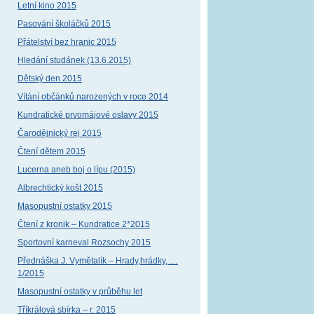
Letní kino 2015
Pasování školáčků 2015
Přátelství bez hranic 2015
Hledání studánek (13.6.2015)
Dětský den 2015
Vítání občánků narozených v roce 2014
Kundratické prvomájové oslavy 2015
Čarodějnický rej 2015
Čtení dětem 2015
Lucerna aneb boj o lípu (2015)
Albrechtický košt 2015
Masopustní ostatky 2015
Čtení z kronik – Kundratice 2*2015
Sportovní karneval Rozsochy 2015
Přednáška J. Vymětalík – Hrady,hrádky, …
1/2015
Masopustní ostatky v průběhu let
Tříkrálová sbírka – r. 2015