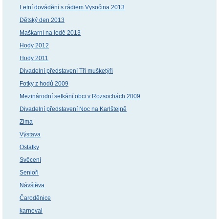
Letní dovádění s rádiem Vysočina 2013
Dětský den 2013
Maškarní na ledě 2013
Hody 2012
Hody 2011
Divadelní představení Tři mušketýři
Fotky z hodů 2009
Mezinárodní setkání obci v Rozsochách 2009
Divadelní představení Noc na Karlštejně
Zima
Výstava
Ostatky
Svěcení
Senioři
Návštěva
Čaroděnice
karneval