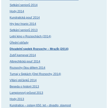
Setkání seniorů 2014
Hody 2014
Kundratická pouť 2014
Hry bez hranic 2014
Setkání seniorů 2013
Letní kino v Rozsochách (2014)
Úřední obřady
Divadelní spolek Rozsochy – Mrazík (2014)
Zubří karneval 2014
Albrechtická pouť 2014
Rozsochy čtou dětem 2014
Turnaj v šipkách (Orel Rozsochy, 2014)
Vítání občánků 2014
Beseda o historii 2013
Lampionový průvod 2013
Hody 2013
Kundratice – oslavy 650. let – divadlo, slavnost