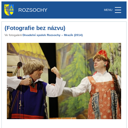
ROZSOCHY
(Fotografie bez názvu)
Ve fotogalerii
Divadelní spolek Rozsochy – Mrazík (2014)
.