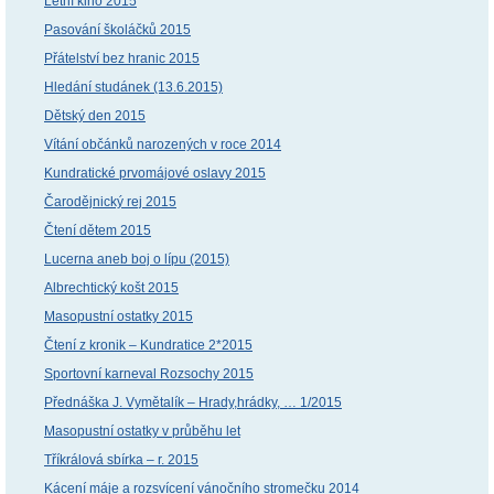
Letní kino 2015
Pasování školáčků 2015
Přátelství bez hranic 2015
Hledání studánek (13.6.2015)
Dětský den 2015
Vítání občánků narozených v roce 2014
Kundratické prvomájové oslavy 2015
Čarodějnický rej 2015
Čtení dětem 2015
Lucerna aneb boj o lípu (2015)
Albrechtický košt 2015
Masopustní ostatky 2015
Čtení z kronik – Kundratice 2*2015
Sportovní karneval Rozsochy 2015
Přednáška J. Vymětalík – Hrady,hrádky, … 1/2015
Masopustní ostatky v průběhu let
Tříkrálová sbírka – r. 2015
Kácení máje a rozsvícení vánočního stromečku 2014