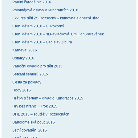
Pálení čarodějnic 2016
Prvomájové oslavy v Kundraticích 2016
Exkurze dětí ZŠ Rozsochy – knihovna a obecní úřad
Čtení dětem 2016 – L. Pokorný
Čtení dětem 2016 – sl.Pavlačková, Emillion,Paravánek
Čtení dětem 2016 – Ladislav Zibura
Karneval 2016
Ostatky 2016
Vánoční divadlo pro děti 2015
Setkání seniorů 2015
Cesta za poklady
Hody 2015
Hrátky s čertem – divadlo Kundratice 2015
Hry bez hranic II. (rok 2015)
DHL 2015 – soutěž v Rozsochách
Bartolomějská pouť 2015
Letní dovádění 2015