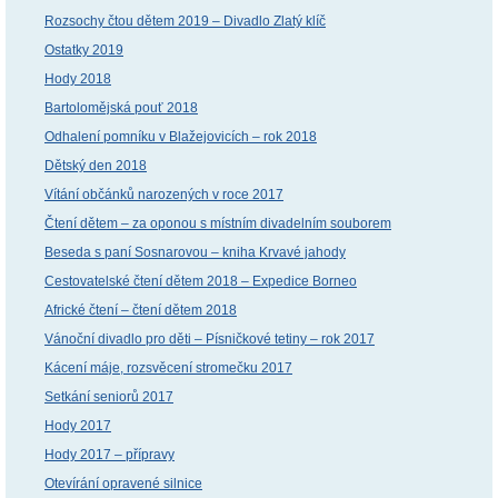
Rozsochy čtou dětem 2019 – Divadlo Zlatý klíč
Ostatky 2019
Hody 2018
Bartolomějská pouť 2018
Odhalení pomníku v Blažejovicích – rok 2018
Dětský den 2018
Vítání občánků narozených v roce 2017
Čtení dětem – za oponou s místním divadelním souborem
Beseda s paní Sosnarovou – kniha Krvavé jahody
Cestovatelské čtení dětem 2018 – Expedice Borneo
Africké čtení – čtení dětem 2018
Vánoční divadlo pro děti – Písničkové tetiny – rok 2017
Kácení máje, rozsvěcení stromečku 2017
Setkání seniorů 2017
Hody 2017
Hody 2017 – přípravy
Otevírání opravené silnice