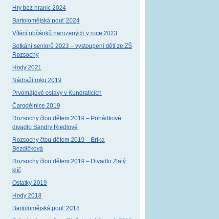
Hry bez hranic 2024
Bartolomějská pouť 2024
Vítání občánků narozených v roce 2023
Setkání seniorů 2023 – vystoupení dětí ze ZŠ
Rozsochy
Hody 2021
Nádraží roku 2019
Prvomájové oslavy v Kundraticích
Čarodějnice 2019
Rozsochy čtou dětem 2019 – Pohádkové
divadlo Sandry Riedlové
Rozsochy čtou dětem 2019 – Erika
Bezdíčková
Rozsochy čtou dětem 2019 – Divadlo Zlatý
klíč
Ostatky 2019
Hody 2018
Bartolomějská pouť 2018