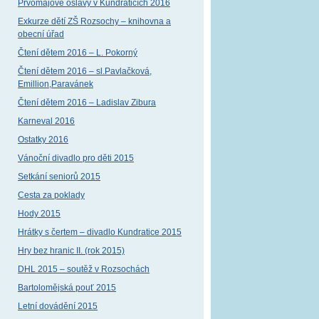
Prvomájové oslavy v Kundraticích 2016
Exkurze dětí ZŠ Rozsochy – knihovna a
obecní úřad
Čtení dětem 2016 – L. Pokorný
Čtení dětem 2016 – sl.Pavlačková,
Emillion,Paravánek
Čtení dětem 2016 – Ladislav Zibura
Karneval 2016
Ostatky 2016
Vánoční divadlo pro děti 2015
Setkání seniorů 2015
Cesta za poklady
Hody 2015
Hrátky s čertem – divadlo Kundratice 2015
Hry bez hranic II. (rok 2015)
DHL 2015 – soutěž v Rozsochách
Bartolomějská pouť 2015
Letní dovádění 2015