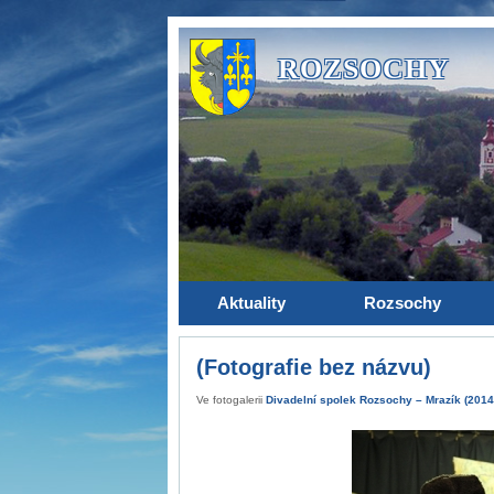
ROZSOCHY
Aktuality
Rozsochy
(Fotografie bez názvu)
Ve fotogalerii
Divadelní spolek Rozsochy – Mrazík (2014