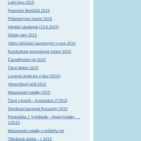
Letní kino 2015
Pasování školáčků 2015
Přátelství bez hranic 2015
Hledání studánek (13.6.2015)
Dětský den 2015
Vítání občánků narozených v roce 2014
Kundratické prvomájové oslavy 2015
Čarodějnický rej 2015
Čtení dětem 2015
Lucerna aneb boj o lípu (2015)
Albrechtický košt 2015
Masopustní ostatky 2015
Čtení z kronik – Kundratice 2*2015
Sportovní karneval Rozsochy 2015
Přednáška J. Vymětalík – Hrady,hrádky, …
1/2015
Masopustní ostatky v průběhu let
Tříkrálová sbírka – r. 2015