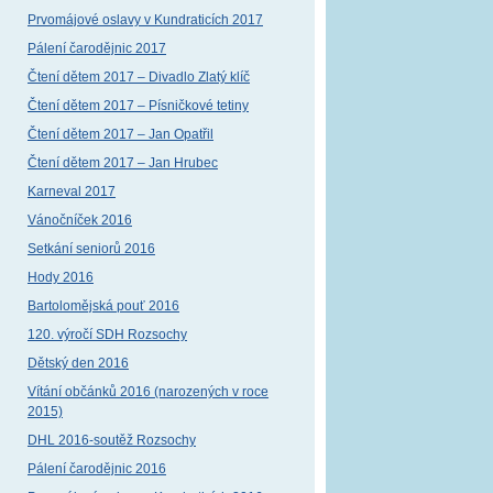
Prvomájové oslavy v Kundraticích 2017
Pálení čarodějnic 2017
Čtení dětem 2017 – Divadlo Zlatý klíč
Čtení dětem 2017 – Písničkové tetiny
Čtení dětem 2017 – Jan Opatřil
Čtení dětem 2017 – Jan Hrubec
Karneval 2017
Vánočníček 2016
Setkání seniorů 2016
Hody 2016
Bartolomějská pouť 2016
120. výročí SDH Rozsochy
Dětský den 2016
Vítání občánků 2016 (narozených v roce
2015)
DHL 2016-soutěž Rozsochy
Pálení čarodějnic 2016