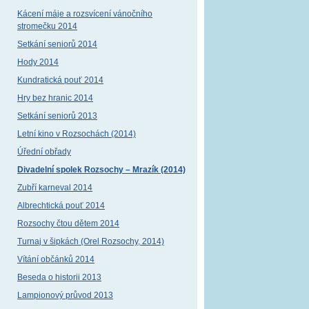
Kácení máje a rozsvícení vánočního
stromečku 2014
Setkání seniorů 2014
Hody 2014
Kundratická pouť 2014
Hry bez hranic 2014
Setkání seniorů 2013
Letní kino v Rozsochách (2014)
Úřední obřady
Divadelní spolek Rozsochy – Mrazík (2014)
Zubří karneval 2014
Albrechtická pouť 2014
Rozsochy čtou dětem 2014
Turnaj v šipkách (Orel Rozsochy, 2014)
Vítání občánků 2014
Beseda o historii 2013
Lampionový průvod 2013