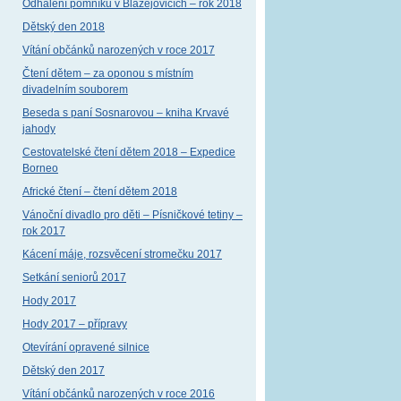
Odhalení pomníku v Blažejovicích – rok 2018
Dětský den 2018
Vítání občánků narozených v roce 2017
Čtení dětem – za oponou s místním
divadelním souborem
Beseda s paní Sosnarovou – kniha Krvavé
jahody
Cestovatelské čtení dětem 2018 – Expedice
Borneo
Africké čtení – čtení dětem 2018
Vánoční divadlo pro děti – Písničkové tetiny –
rok 2017
Kácení máje, rozsvěcení stromečku 2017
Setkání seniorů 2017
Hody 2017
Hody 2017 – přípravy
Otevírání opravené silnice
Dětský den 2017
Vítání občánků narozených v roce 2016