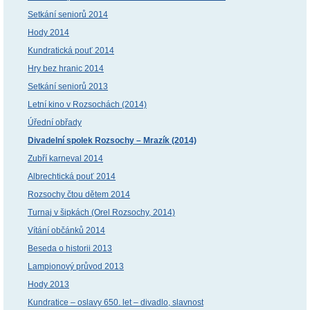
Setkání seniorů 2014
Hody 2014
Kundratická pouť 2014
Hry bez hranic 2014
Setkání seniorů 2013
Letní kino v Rozsochách (2014)
Úřední obřady
Divadelní spolek Rozsochy – Mrazík (2014)
Zubří karneval 2014
Albrechtická pouť 2014
Rozsochy čtou dětem 2014
Turnaj v šipkách (Orel Rozsochy, 2014)
Vítání občánků 2014
Beseda o historii 2013
Lampionový průvod 2013
Hody 2013
Kundratice – oslavy 650. let – divadlo, slavnost