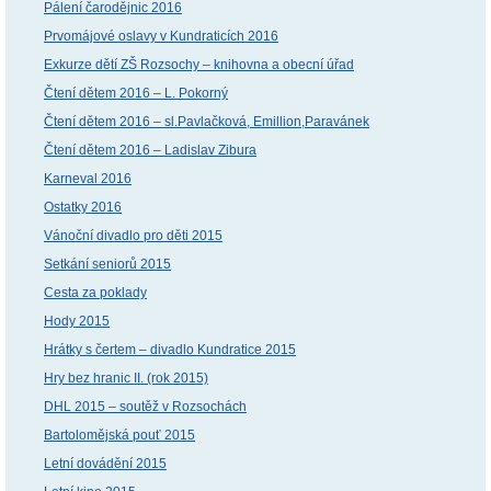
Pálení čarodějnic 2016
Prvomájové oslavy v Kundraticích 2016
Exkurze dětí ZŠ Rozsochy – knihovna a obecní úřad
Čtení dětem 2016 – L. Pokorný
Čtení dětem 2016 – sl.Pavlačková, Emillion,Paravánek
Čtení dětem 2016 – Ladislav Zibura
Karneval 2016
Ostatky 2016
Vánoční divadlo pro děti 2015
Setkání seniorů 2015
Cesta za poklady
Hody 2015
Hrátky s čertem – divadlo Kundratice 2015
Hry bez hranic II. (rok 2015)
DHL 2015 – soutěž v Rozsochách
Bartolomějská pouť 2015
Letní dovádění 2015