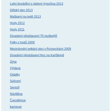
Letní dovádění s rádiem Vysočina 2013
Dětský den 2013
Maškarní na ledě 2013
Hody 2012
Hody 2011
Divadelní představení Tři mušketýři
Fotky z hodů 2009
Mezinárodní setkání obci v Rozsochách 2009
Divadelní představení Noc na Karlštejně
Zima
Výstava
Ostatky
Svěcení
Senioři
Návštěva
Čaroděnice
karneval