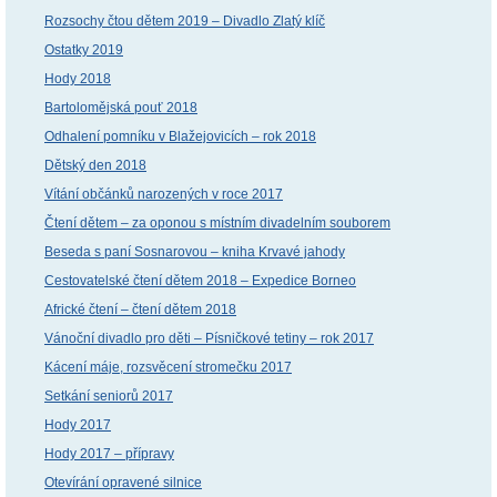
Rozsochy čtou dětem 2019 – Divadlo Zlatý klíč
Ostatky 2019
Hody 2018
Bartolomějská pouť 2018
Odhalení pomníku v Blažejovicích – rok 2018
Dětský den 2018
Vítání občánků narozených v roce 2017
Čtení dětem – za oponou s místním divadelním souborem
Beseda s paní Sosnarovou – kniha Krvavé jahody
Cestovatelské čtení dětem 2018 – Expedice Borneo
Africké čtení – čtení dětem 2018
Vánoční divadlo pro děti – Písničkové tetiny – rok 2017
Kácení máje, rozsvěcení stromečku 2017
Setkání seniorů 2017
Hody 2017
Hody 2017 – přípravy
Otevírání opravené silnice