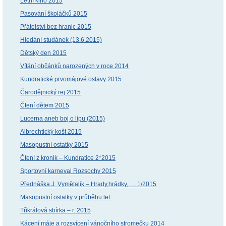
Letní kino 2015
Pasování školáčků 2015
Přátelství bez hranic 2015
Hledání studánek (13.6.2015)
Dětský den 2015
Vítání občánků narozených v roce 2014
Kundratické prvomájové oslavy 2015
Čarodějnický rej 2015
Čtení dětem 2015
Lucerna aneb boj o lípu (2015)
Albrechtický košt 2015
Masopustní ostatky 2015
Čtení z kronik – Kundratice 2*2015
Sportovní karneval Rozsochy 2015
Přednáška J. Vymětalík – Hrady,hrádky, … 1/2015
Masopustní ostatky v průběhu let
Tříkrálová sbírka – r. 2015
Kácení máje a rozsvícení vánočního stromečku 2014