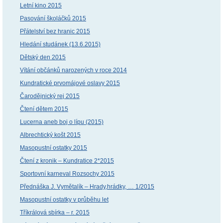
Letní kino 2015
Pasování školáčků 2015
Přátelství bez hranic 2015
Hledání studánek (13.6.2015)
Dětský den 2015
Vítání občánků narozených v roce 2014
Kundratické prvomájové oslavy 2015
Čarodějnický rej 2015
Čtení dětem 2015
Lucerna aneb boj o lípu (2015)
Albrechtický košt 2015
Masopustní ostatky 2015
Čtení z kronik – Kundratice 2*2015
Sportovní karneval Rozsochy 2015
Přednáška J. Vymětalík – Hrady,hrádky, … 1/2015
Masopustní ostatky v průběhu let
Tříkrálová sbírka – r. 2015