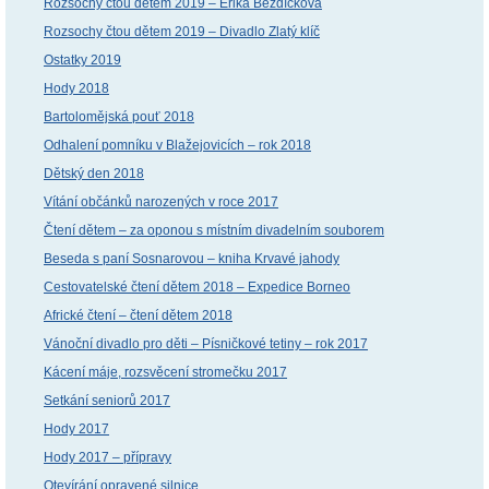
Rozsochy čtou dětem 2019 – Erika Bezdíčková
Rozsochy čtou dětem 2019 – Divadlo Zlatý klíč
Ostatky 2019
Hody 2018
Bartolomějská pouť 2018
Odhalení pomníku v Blažejovicích – rok 2018
Dětský den 2018
Vítání občánků narozených v roce 2017
Čtení dětem – za oponou s místním divadelním souborem
Beseda s paní Sosnarovou – kniha Krvavé jahody
Cestovatelské čtení dětem 2018 – Expedice Borneo
Africké čtení – čtení dětem 2018
Vánoční divadlo pro děti – Písničkové tetiny – rok 2017
Kácení máje, rozsvěcení stromečku 2017
Setkání seniorů 2017
Hody 2017
Hody 2017 – přípravy
Otevírání opravené silnice