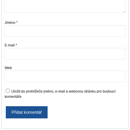
Jméno
*
E-mail
*
Web
Uložit do prohlížeče jméno, e-mail a webovou stránku pro budoucí
komentáře.