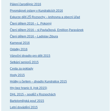
Pálení čarodějnic 2016
Prvomájové oslavy v Kundraticích 2016
Exkurze dětí ZŠ Rozsochy – knihovna a obecní úřad
Čtení dětem 2016 – L. Pokorný
Čtení dětem 2016 – sl.Pavlačková, Emillion,Paravánek
Čtení dětem 2016 – Ladislav Zibura
Karneval 2016
Ostatky 2016
Vánoční divadlo pro děti 2015
Setkání seniorů 2015
Cesta za poklady
Hody 2015
Hrátky s čertem – divadlo Kundratice 2015
Hry bez hranic II. (rok 2015)
DHL 2015 – soutěž v Rozsochách
Bartolomějská pouť 2015
Letní dovádění 2015