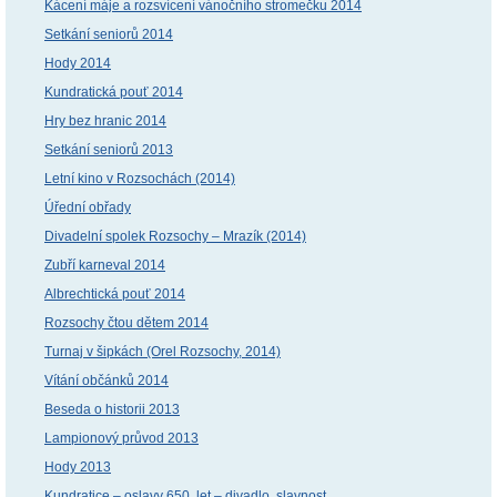
Kácení máje a rozsvícení vánočního stromečku 2014
Setkání seniorů 2014
Hody 2014
Kundratická pouť 2014
Hry bez hranic 2014
Setkání seniorů 2013
Letní kino v Rozsochách (2014)
Úřední obřady
Divadelní spolek Rozsochy – Mrazík (2014)
Zubří karneval 2014
Albrechtická pouť 2014
Rozsochy čtou dětem 2014
Turnaj v šipkách (Orel Rozsochy, 2014)
Vítání občánků 2014
Beseda o historii 2013
Lampionový průvod 2013
Hody 2013
Kundratice – oslavy 650. let – divadlo, slavnost