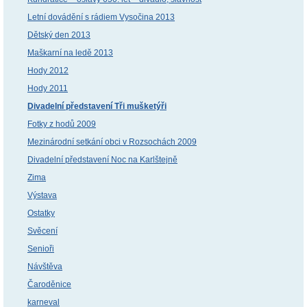
Letní dovádění s rádiem Vysočina 2013
Dětský den 2013
Maškarní na ledě 2013
Hody 2012
Hody 2011
Divadelní představení Tři mušketýři
Fotky z hodů 2009
Mezinárodní setkání obci v Rozsochách 2009
Divadelní představení Noc na Karlštejně
Zima
Výstava
Ostatky
Svěcení
Senioři
Návštěva
Čaroděnice
karneval