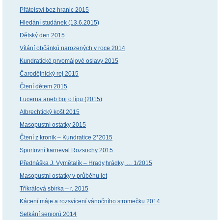
Přátelství bez hranic 2015
Hledání studánek (13.6.2015)
Dětský den 2015
Vítání občánků narozených v roce 2014
Kundratické prvomájové oslavy 2015
Čarodějnický rej 2015
Čtení dětem 2015
Lucerna aneb boj o lípu (2015)
Albrechtický košt 2015
Masopustní ostatky 2015
Čtení z kronik – Kundratice 2*2015
Sportovní karneval Rozsochy 2015
Přednáška J. Vymětalík – Hrady,hrádky, … 1/2015
Masopustní ostatky v průběhu let
Tříkrálová sbírka – r. 2015
Kácení máje a rozsvícení vánočního stromečku 2014
Setkání seniorů 2014