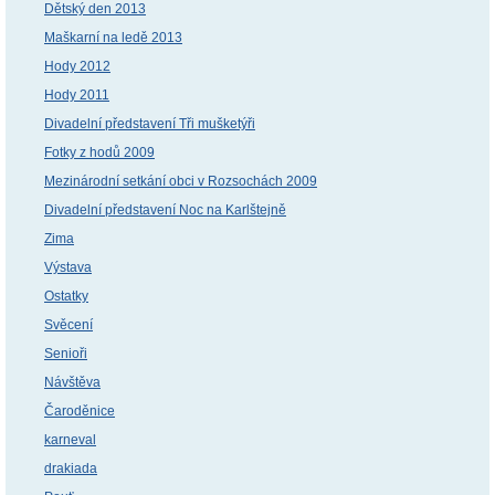
Dětský den 2013
Maškarní na ledě 2013
Hody 2012
Hody 2011
Divadelní představení Tři mušketýři
Fotky z hodů 2009
Mezinárodní setkání obci v Rozsochách 2009
Divadelní představení Noc na Karlštejně
Zima
Výstava
Ostatky
Svěcení
Senioři
Návštěva
Čaroděnice
karneval
drakiada