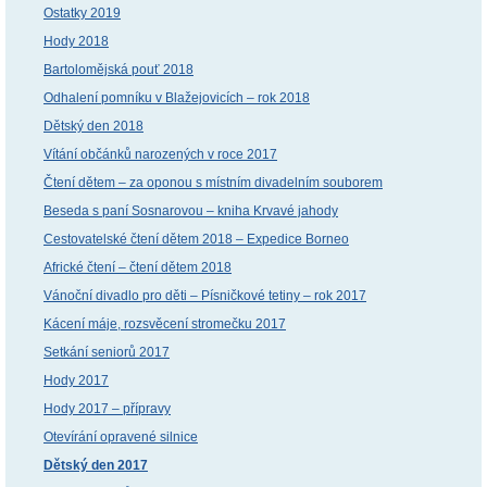
Ostatky 2019
Hody 2018
Bartolomějská pouť 2018
Odhalení pomníku v Blažejovicích – rok 2018
Dětský den 2018
Vítání občánků narozených v roce 2017
Čtení dětem – za oponou s místním divadelním souborem
Beseda s paní Sosnarovou – kniha Krvavé jahody
Cestovatelské čtení dětem 2018 – Expedice Borneo
Africké čtení – čtení dětem 2018
Vánoční divadlo pro děti – Písničkové tetiny – rok 2017
Kácení máje, rozsvěcení stromečku 2017
Setkání seniorů 2017
Hody 2017
Hody 2017 – přípravy
Otevírání opravené silnice
Dětský den 2017