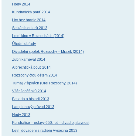
Hody 2014
Kundratická pouť 2014
Hry bez hranic 2014
Setkání seniorů 2013
Letní kino v Rozsochách (2014)
Úřední obřady
Divadelní spolek Rozsochy – Mrazík (2014)
Zubří karneval 2014
Albrechtická pouť 2014
Rozsochy čtou dětem 2014
Turnaj v šipkách (Orel Rozsochy, 2014)
Vítání občánků 2014
Beseda o historii 2013
Lampionový průvod 2013
Hody 2013
Kundratice – oslavy 650. let – divadlo, slavnost
Letní dovádění s rádiem Vysočina 2013