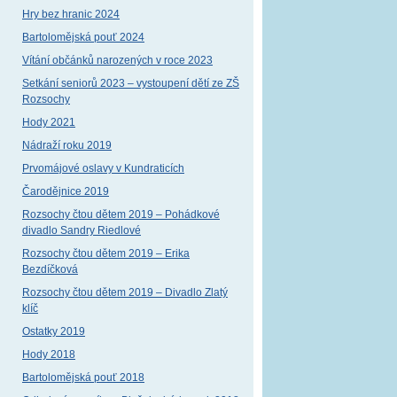
Hry bez hranic 2024
Bartolomějská pouť 2024
Vítání občánků narozených v roce 2023
Setkání seniorů 2023 – vystoupení dětí ze ZŠ
Rozsochy
Hody 2021
Nádraží roku 2019
Prvomájové oslavy v Kundraticích
Čarodějnice 2019
Rozsochy čtou dětem 2019 – Pohádkové
divadlo Sandry Riedlové
Rozsochy čtou dětem 2019 – Erika
Bezdíčková
Rozsochy čtou dětem 2019 – Divadlo Zlatý
klíč
Ostatky 2019
Hody 2018
Bartolomějská pouť 2018