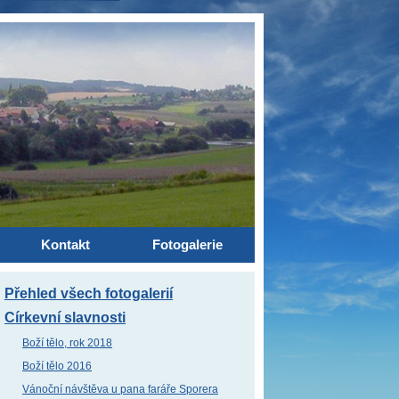
Kontakt
Fotogalerie
Přehled všech fotogalerií
Církevní slavnosti
Boží tělo, rok 2018
Boží tělo 2016
Vánoční návštěva u pana faráře Sporera