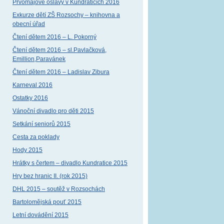
Prvomájové oslavy v Kundraticích 2016
Exkurze dětí ZŠ Rozsochy – knihovna a
obecní úřad
Čtení dětem 2016 – L. Pokorný
Čtení dětem 2016 – sl.Pavlačková,
Emillion,Paravánek
Čtení dětem 2016 – Ladislav Zibura
Karneval 2016
Ostatky 2016
Vánoční divadlo pro děti 2015
Setkání seniorů 2015
Cesta za poklady
Hody 2015
Hrátky s čertem – divadlo Kundratice 2015
Hry bez hranic II. (rok 2015)
DHL 2015 – soutěž v Rozsochách
Bartolomějská pouť 2015
Letní dovádění 2015