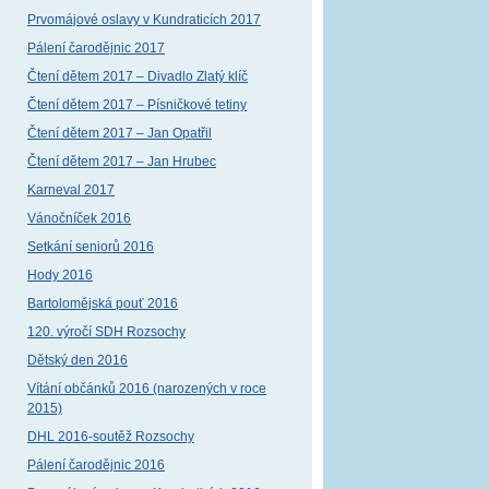
Prvomájové oslavy v Kundraticích 2017
Pálení čarodějnic 2017
Čtení dětem 2017 – Divadlo Zlatý klíč
Čtení dětem 2017 – Písničkové tetiny
Čtení dětem 2017 – Jan Opatřil
Čtení dětem 2017 – Jan Hrubec
Karneval 2017
Vánočníček 2016
Setkání seniorů 2016
Hody 2016
Bartolomějská pouť 2016
120. výročí SDH Rozsochy
Dětský den 2016
Vítání občánků 2016 (narozených v roce
2015)
DHL 2016-soutěž Rozsochy
Pálení čarodějnic 2016