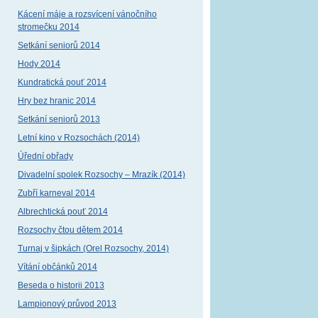
Kácení máje a rozsvícení vánočního
stromečku 2014
Setkání seniorů 2014
Hody 2014
Kundratická pouť 2014
Hry bez hranic 2014
Setkání seniorů 2013
Letní kino v Rozsochách (2014)
Úřední obřady
Divadelní spolek Rozsochy – Mrazík (2014)
Zubří karneval 2014
Albrechtická pouť 2014
Rozsochy čtou dětem 2014
Turnaj v šipkách (Orel Rozsochy, 2014)
Vítání občánků 2014
Beseda o historii 2013
Lampionový průvod 2013