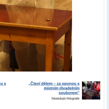
ou s
„Čtení dětem – za oponou s
místním divadelním
souborem“
Následující fotografie