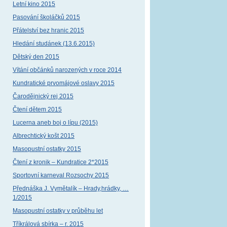
Letní kino 2015
Pasování školáčků 2015
Přátelství bez hranic 2015
Hledání studánek (13.6.2015)
Dětský den 2015
Vítání občánků narozených v roce 2014
Kundratické prvomájové oslavy 2015
Čarodějnický rej 2015
Čtení dětem 2015
Lucerna aneb boj o lípu (2015)
Albrechtický košt 2015
Masopustní ostatky 2015
Čtení z kronik – Kundratice 2*2015
Sportovní karneval Rozsochy 2015
Přednáška J. Vymětalík – Hrady,hrádky, …
1/2015
Masopustní ostatky v průběhu let
Tříkrálová sbírka – r. 2015