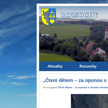
ROZSOCHY
Aktuality
Rozsochy
„Čtení dětem – za oponou s
Ve fotogalerii
Čtení dětem – za oponou s místním divad