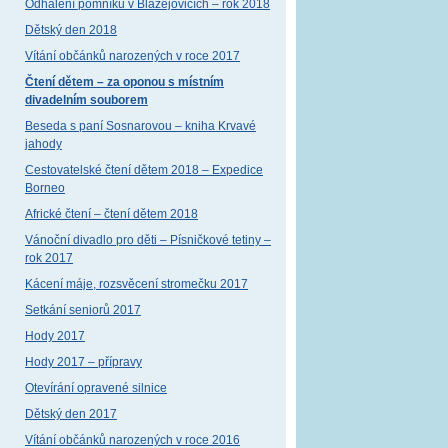
Odhalení pomníku v Blažejovicích – rok 2018
Dětský den 2018
Vítání občánků narozených v roce 2017
Čtení dětem – za oponou s místním
divadelním souborem
Beseda s paní Sosnarovou – kniha Krvavé
jahody
Cestovatelské čtení dětem 2018 – Expedice
Borneo
Africké čtení – čtení dětem 2018
Vánoční divadlo pro děti – Písničkové tetiny –
rok 2017
Kácení máje, rozsvěcení stromečku 2017
Setkání seniorů 2017
Hody 2017
Hody 2017 – přípravy
Otevírání opravené silnice
Dětský den 2017
Vítání občánků narozených v roce 2016