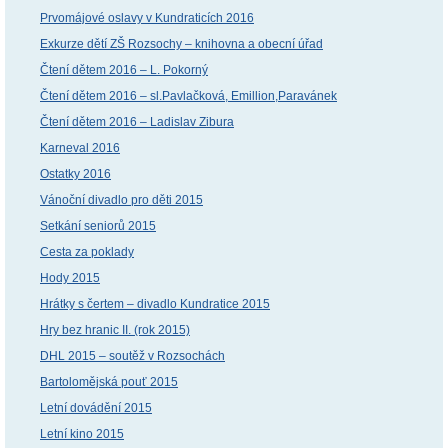
Prvomájové oslavy v Kundraticích 2016
Exkurze dětí ZŠ Rozsochy – knihovna a obecní úřad
Čtení dětem 2016 – L. Pokorný
Čtení dětem 2016 – sl.Pavlačková, Emillion,Paravánek
Čtení dětem 2016 – Ladislav Zibura
Karneval 2016
Ostatky 2016
Vánoční divadlo pro děti 2015
Setkání seniorů 2015
Cesta za poklady
Hody 2015
Hrátky s čertem – divadlo Kundratice 2015
Hry bez hranic II. (rok 2015)
DHL 2015 – soutěž v Rozsochách
Bartolomějská pouť 2015
Letní dovádění 2015
Letní kino 2015