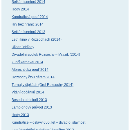
Setkání seniorů 2014
Hody 2014
Kundratická pouť 2014
Hry bez hranic 2014
Setkání seniorů 2013
Letní kino v Rozsochách (2014)
Úřední obřady
Divadelní spolek Rozsochy – Mrazík (2014)
Zubří karneval 2014
Albrechtická pouť 2014
Rozsochy čtou dětem 2014
Turnaj v šipkách (Orel Rozsochy, 2014)
Vítání občánků 2014
Beseda o historii 2013
Lampionový průvod 2013
Hody 2013
Kundratice – oslavy 650. let – divadlo, slavnost
Letní dovádění s rádiem Vysočina 2013