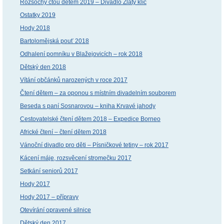
Rozsochy čtou dětem 2019 – Divadlo Zlatý klíč
Ostatky 2019
Hody 2018
Bartolomějská pouť 2018
Odhalení pomníku v Blažejovicích – rok 2018
Dětský den 2018
Vítání občánků narozených v roce 2017
Čtení dětem – za oponou s místním divadelním souborem
Beseda s paní Sosnarovou – kniha Krvavé jahody
Cestovatelské čtení dětem 2018 – Expedice Borneo
Africké čtení – čtení dětem 2018
Vánoční divadlo pro děti – Písničkové tetiny – rok 2017
Kácení máje, rozsvěcení stromečku 2017
Setkání seniorů 2017
Hody 2017
Hody 2017 – přípravy
Otevírání opravené silnice
Dětský den 2017