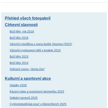
Přehled všech fotogalerií
Církevní slavnosti
Boží tělo, rok 2018
Boží tělo 2016
Vánoční návštěva u pana faráře Sporera (2015)
Vánoční vystoupení dětí v kostele 2015
Boží tělo 2015
Boží tělo 2014
Svěcení zvonu „Gloria Dei“
Kulturní a sportovní akce
Ostatky 2026
Kácení máje a rozsvícení stromečku 2025
Setkání seniorů 2025
Cyrilometodějská pouť v Albrechticích 2025