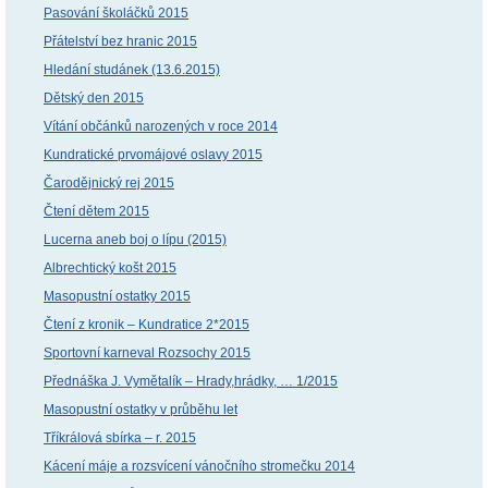
Pasování školáčků 2015
Přátelství bez hranic 2015
Hledání studánek (13.6.2015)
Dětský den 2015
Vítání občánků narozených v roce 2014
Kundratické prvomájové oslavy 2015
Čarodějnický rej 2015
Čtení dětem 2015
Lucerna aneb boj o lípu (2015)
Albrechtický košt 2015
Masopustní ostatky 2015
Čtení z kronik – Kundratice 2*2015
Sportovní karneval Rozsochy 2015
Přednáška J. Vymětalík – Hrady,hrádky, … 1/2015
Masopustní ostatky v průběhu let
Tříkrálová sbírka – r. 2015
Kácení máje a rozsvícení vánočního stromečku 2014