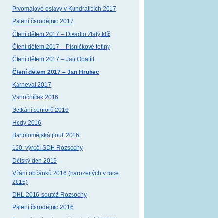
Prvomájové oslavy v Kundraticích 2017
Pálení čarodějnic 2017
Čtení dětem 2017 – Divadlo Zlatý klíč
Čtení dětem 2017 – Písničkové tetiny
Čtení dětem 2017 – Jan Opatřil
Čtení dětem 2017 – Jan Hrubec
Karneval 2017
Vánočníček 2016
Setkání seniorů 2016
Hody 2016
Bartolomějská pouť 2016
120. výročí SDH Rozsochy
Dětský den 2016
Vítání občánků 2016 (narozených v roce
2015)
DHL 2016-soutěž Rozsochy
Pálení čarodějnic 2016