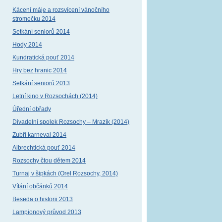
Kácení máje a rozsvícení vánočního
stromečku 2014
Setkání seniorů 2014
Hody 2014
Kundratická pouť 2014
Hry bez hranic 2014
Setkání seniorů 2013
Letní kino v Rozsochách (2014)
Úřední obřady
Divadelní spolek Rozsochy – Mrazík (2014)
Zubří karneval 2014
Albrechtická pouť 2014
Rozsochy čtou dětem 2014
Turnaj v šipkách (Orel Rozsochy, 2014)
Vítání občánků 2014
Beseda o historii 2013
Lampionový průvod 2013