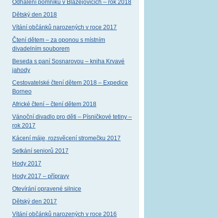
Odhalení pomníku v Blažejovicích – rok 2018
Dětský den 2018
Vítání občánků narozených v roce 2017
Čtení dětem – za oponou s místním
divadelním souborem
Beseda s paní Sosnarovou – kniha Krvavé
jahody
Cestovatelské čtení dětem 2018 – Expedice
Borneo
Africké čtení – čtení dětem 2018
Vánoční divadlo pro děti – Písničkové tetiny –
rok 2017
Kácení máje, rozsvěcení stromečku 2017
Setkání seniorů 2017
Hody 2017
Hody 2017 – přípravy
Otevírání opravené silnice
Dětský den 2017
Vítání občánků narozených v roce 2016