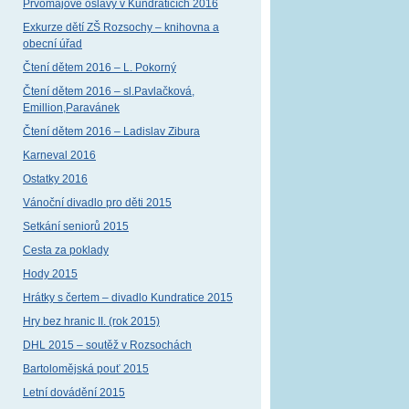
Prvomájové oslavy v Kundraticích 2016
Exkurze dětí ZŠ Rozsochy – knihovna a
obecní úřad
Čtení dětem 2016 – L. Pokorný
Čtení dětem 2016 – sl.Pavlačková,
Emillion,Paravánek
Čtení dětem 2016 – Ladislav Zibura
Karneval 2016
Ostatky 2016
Vánoční divadlo pro děti 2015
Setkání seniorů 2015
Cesta za poklady
Hody 2015
Hrátky s čertem – divadlo Kundratice 2015
Hry bez hranic II. (rok 2015)
DHL 2015 – soutěž v Rozsochách
Bartolomějská pouť 2015
Letní dovádění 2015