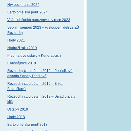
Hry bez hranic 2024
Bartolomějská pouť 2024
Vítání občánků narozených v roce 2023
Setkání seniorů 2023 – vystoupení dětí ze ZŠ
Rozsochy
Hody 2021
Nádraží roku 2019
Prvomájové oslavy v Kundraticích
Čarodějnice 2019
Rozsochy čtou dětem 2019 – Pohádkové
divadlo Sandry Riedlové
Rozsochy čtou dětem 2019 – Erika
Bezdíčková
Rozsochy čtou dětem 2019 – Divadlo Zlatý
klíč
Ostatky 2019
Hody 2018
Bartolomějská pouť 2018