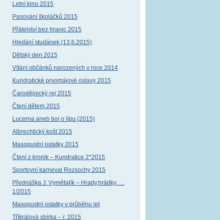
Letní kino 2015
Pasování školáčků 2015
Přátelství bez hranic 2015
Hledání studánek (13.6.2015)
Dětský den 2015
Vítání občánků narozených v roce 2014
Kundratické prvomájové oslavy 2015
Čarodějnický rej 2015
Čtení dětem 2015
Lucerna aneb boj o lípu (2015)
Albrechtický košt 2015
Masopustní ostatky 2015
Čtení z kronik – Kundratice 2*2015
Sportovní karneval Rozsochy 2015
Přednáška J. Vymětalík – Hrady,hrádky, …
1/2015
Masopustní ostatky v průběhu let
Tříkrálová sbírka – r. 2015