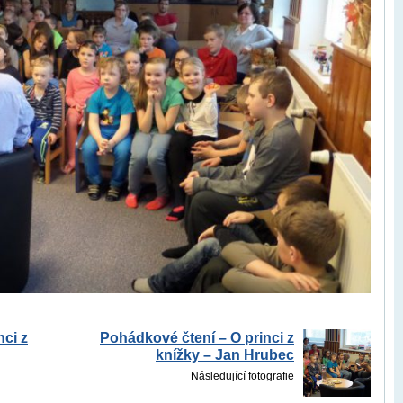
nci z
Pohádkové čtení – O princi z
knížky – Jan Hrubec
Následující fotografie