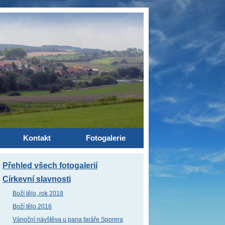
Kontakt
Fotogalerie
Přehled všech fotogalerií
Církevní slavnosti
Boží tělo, rok 2018
Boží tělo 2016
Vánoční návštěva u pana faráře Sporera