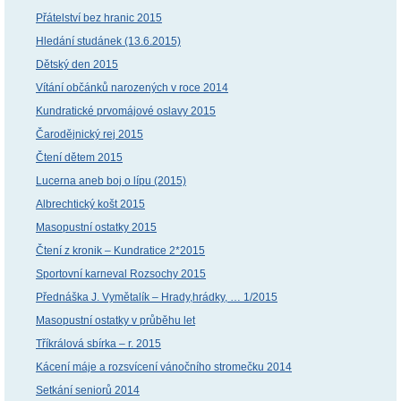
Přátelství bez hranic 2015
Hledání studánek (13.6.2015)
Dětský den 2015
Vítání občánků narozených v roce 2014
Kundratické prvomájové oslavy 2015
Čarodějnický rej 2015
Čtení dětem 2015
Lucerna aneb boj o lípu (2015)
Albrechtický košt 2015
Masopustní ostatky 2015
Čtení z kronik – Kundratice 2*2015
Sportovní karneval Rozsochy 2015
Přednáška J. Vymětalík – Hrady,hrádky, … 1/2015
Masopustní ostatky v průběhu let
Tříkrálová sbírka – r. 2015
Kácení máje a rozsvícení vánočního stromečku 2014
Setkání seniorů 2014