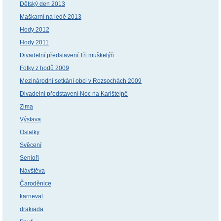
Dětský den 2013
Maškarní na ledě 2013
Hody 2012
Hody 2011
Divadelní představení Tři mušketýři
Fotky z hodů 2009
Mezinárodní setkání obci v Rozsochách 2009
Divadelní představení Noc na Karlštejně
Zima
Výstava
Ostatky
Svěcení
Senioři
Návštěva
Čaroděnice
karneval
drakiada