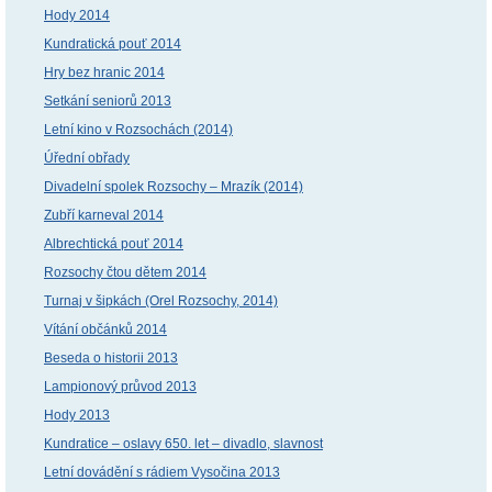
Hody 2014
Kundratická pouť 2014
Hry bez hranic 2014
Setkání seniorů 2013
Letní kino v Rozsochách (2014)
Úřední obřady
Divadelní spolek Rozsochy – Mrazík (2014)
Zubří karneval 2014
Albrechtická pouť 2014
Rozsochy čtou dětem 2014
Turnaj v šipkách (Orel Rozsochy, 2014)
Vítání občánků 2014
Beseda o historii 2013
Lampionový průvod 2013
Hody 2013
Kundratice – oslavy 650. let – divadlo, slavnost
Letní dovádění s rádiem Vysočina 2013