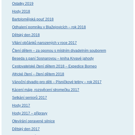
Ostatky 2019
Hody 2018
Bartolomějská pouť 2018
Odhalení pomníku v Blažejovicích – rok 2018
Dětský den 2018
Vítání občánků narozených v roce 2017
Čtení dětem – za oponou s místním divadelním souborem
Beseda s paní Sosnarovou – kniha Krvavé jahody
Cestovatelské čtení dětem 2018 – Expedice Borneo
Africké čtení – čtení dětem 2018
Vánoční divadlo pro děti – Písničkové tetiny – rok 2017
Kácení máje, rozsvěcení stromečku 2017
Setkání seniorů 2017
Hody 2017
Hody 2017 – přípravy
Otevírání opravené silnice
Dětský den 2017