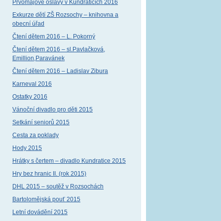
Prvomájové oslavy v Kundraticích 2016
Exkurze dětí ZŠ Rozsochy – knihovna a
obecní úřad
Čtení dětem 2016 – L. Pokorný
Čtení dětem 2016 – sl.Pavlačková,
Emillion,Paravánek
Čtení dětem 2016 – Ladislav Zibura
Karneval 2016
Ostatky 2016
Vánoční divadlo pro děti 2015
Setkání seniorů 2015
Cesta za poklady
Hody 2015
Hrátky s čertem – divadlo Kundratice 2015
Hry bez hranic II. (rok 2015)
DHL 2015 – soutěž v Rozsochách
Bartolomějská pouť 2015
Letní dovádění 2015