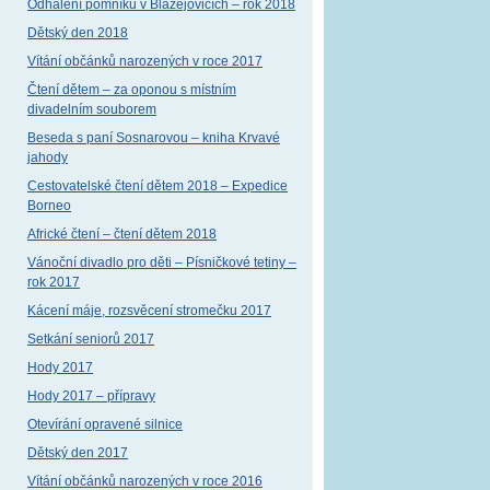
Odhalení pomníku v Blažejovicích – rok 2018
Dětský den 2018
Vítání občánků narozených v roce 2017
Čtení dětem – za oponou s místním
divadelním souborem
Beseda s paní Sosnarovou – kniha Krvavé
jahody
Cestovatelské čtení dětem 2018 – Expedice
Borneo
Africké čtení – čtení dětem 2018
Vánoční divadlo pro děti – Písničkové tetiny –
rok 2017
Kácení máje, rozsvěcení stromečku 2017
Setkání seniorů 2017
Hody 2017
Hody 2017 – přípravy
Otevírání opravené silnice
Dětský den 2017
Vítání občánků narozených v roce 2016