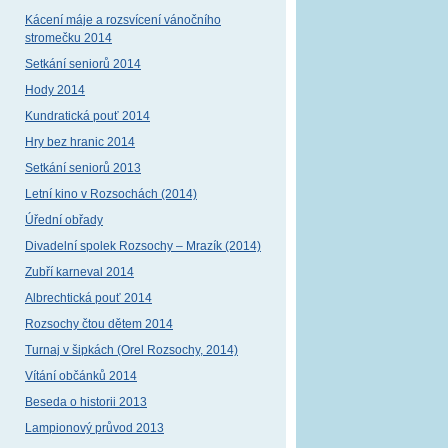
Kácení máje a rozsvícení vánočního
stromečku 2014
Setkání seniorů 2014
Hody 2014
Kundratická pouť 2014
Hry bez hranic 2014
Setkání seniorů 2013
Letní kino v Rozsochách (2014)
Úřední obřady
Divadelní spolek Rozsochy – Mrazík (2014)
Zubří karneval 2014
Albrechtická pouť 2014
Rozsochy čtou dětem 2014
Turnaj v šipkách (Orel Rozsochy, 2014)
Vítání občánků 2014
Beseda o historii 2013
Lampionový průvod 2013