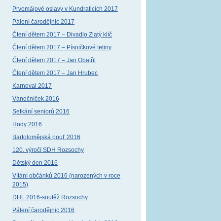
Prvomájové oslavy v Kundraticích 2017
Pálení čarodějnic 2017
Čtení dětem 2017 – Divadlo Zlatý klíč
Čtení dětem 2017 – Písničkové tetiny
Čtení dětem 2017 – Jan Opatřil
Čtení dětem 2017 – Jan Hrubec
Karneval 2017
Vánočníček 2016
Setkání seniorů 2016
Hody 2016
Bartolomějská pouť 2016
120. výročí SDH Rozsochy
Dětský den 2016
Vítání občánků 2016 (narozených v roce
2015)
DHL 2016-soutěž Rozsochy
Pálení čarodějnic 2016