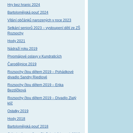
Hry bez hranic 2024
Bartolomějská pouť 2024
Vítání občánků narozených v roce 2023
Setkání seniorů 2023 – vystoupení dětí ze ZŠ
Rozsochy
Hody 2021
Nádraží roku 2019
Prvomájové oslavy v Kundraticích
Čarodějnice 2019
Rozsochy čtou dětem 2019 – Pohádkové
divadlo Sandry Riedlové
Rozsochy čtou dětem 2019 – Erika
Bezdíčková
Rozsochy čtou dětem 2019 – Divadlo Zlatý
klíč
Ostatky 2019
Hody 2018
Bartolomějská pouť 2018