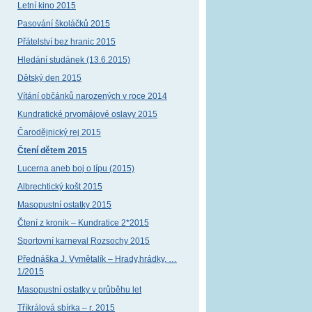
Letní kino 2015
Pasování školáčků 2015
Přátelství bez hranic 2015
Hledání studánek (13.6.2015)
Dětský den 2015
Vítání občánků narozených v roce 2014
Kundratické prvomájové oslavy 2015
Čarodějnický rej 2015
Čtení dětem 2015
Lucerna aneb boj o lípu (2015)
Albrechtický košt 2015
Masopustní ostatky 2015
Čtení z kronik – Kundratice 2*2015
Sportovní karneval Rozsochy 2015
Přednáška J. Vymětalík – Hrady,hrádky, …
1/2015
Masopustní ostatky v průběhu let
Tříkrálová sbírka – r. 2015