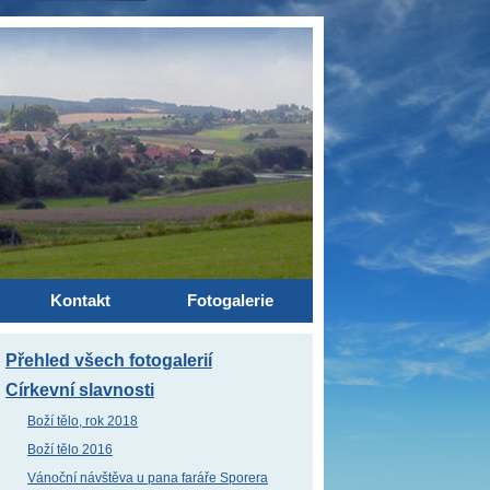
Kontakt
Fotogalerie
Přehled všech fotogalerií
Církevní slavnosti
Boží tělo, rok 2018
Boží tělo 2016
Vánoční návštěva u pana faráře Sporera