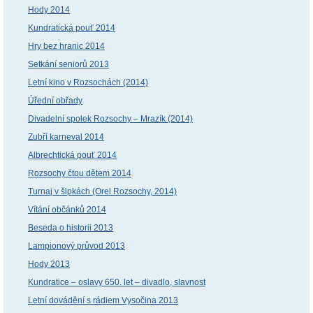
Hody 2014
Kundratická pouť 2014
Hry bez hranic 2014
Setkání seniorů 2013
Letní kino v Rozsochách (2014)
Úřední obřady
Divadelní spolek Rozsochy – Mrazík (2014)
Zubří karneval 2014
Albrechtická pouť 2014
Rozsochy čtou dětem 2014
Turnaj v šipkách (Orel Rozsochy, 2014)
Vítání občánků 2014
Beseda o historii 2013
Lampionový průvod 2013
Hody 2013
Kundratice – oslavy 650. let – divadlo, slavnost
Letní dovádění s rádiem Vysočina 2013