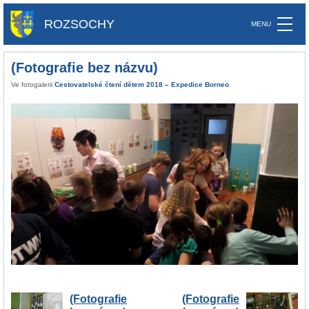
ROZSOCHY
(Fotografie bez názvu)
Ve fotogalerii
Cestovatelské čtení dětem 2018 – Expedice Borneo
.
(Fotografie
(Fotografie