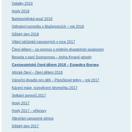
Ostatky 2019
Hody 2018
Bartolomějská pouť 2018
Odhalení pomníku v Blažejovicích – rok 2018
Dětský den 2018
Vítání občánků narozených v roce 2017
Čtení dětem – za oponou s místním divadelním souborem
Beseda s paní Sosnarovou – kniha Krvavé jahody
Cestovatelské čtení dětem 2018 – Expedice Borneo
Africké čtení – čtení dětem 2018
Vánoční divadlo pro děti – Písničkové tetiny – rok 2017
Kácení máje, rozsvěcení stromečku 2017
Setkání seniorů 2017
Hody 2017
Hody 2017 – přípravy
Otevírání opravené silnice
Dětský den 2017