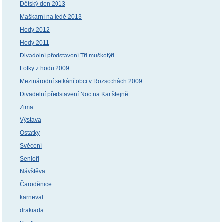
Dětský den 2013
Maškarní na ledě 2013
Hody 2012
Hody 2011
Divadelní představení Tři mušketýři
Fotky z hodů 2009
Mezinárodní setkání obci v Rozsochách 2009
Divadelní představení Noc na Karlštejně
Zima
Výstava
Ostatky
Svěcení
Senioři
Návštěva
Čaroděnice
karneval
drakiada