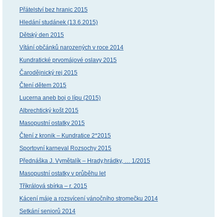
Přátelství bez hranic 2015
Hledání studánek (13.6.2015)
Dětský den 2015
Vítání občánků narozených v roce 2014
Kundratické prvomájové oslavy 2015
Čarodějnický rej 2015
Čtení dětem 2015
Lucerna aneb boj o lípu (2015)
Albrechtický košt 2015
Masopustní ostatky 2015
Čtení z kronik – Kundratice 2*2015
Sportovní karneval Rozsochy 2015
Přednáška J. Vymětalík – Hrady,hrádky, … 1/2015
Masopustní ostatky v průběhu let
Tříkrálová sbírka – r. 2015
Kácení máje a rozsvícení vánočního stromečku 2014
Setkání seniorů 2014