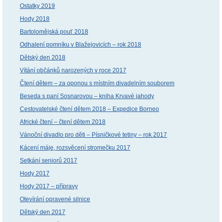
Ostatky 2019
Hody 2018
Bartolomějská pouť 2018
Odhalení pomníku v Blažejovicích – rok 2018
Dětský den 2018
Vítání občánků narozených v roce 2017
Čtení dětem – za oponou s místním divadelním souborem
Beseda s paní Sosnarovou – kniha Krvavé jahody
Cestovatelské čtení dětem 2018 – Expedice Borneo
Africké čtení – čtení dětem 2018
Vánoční divadlo pro děti – Písničkové tetiny – rok 2017
Kácení máje, rozsvěcení stromečku 2017
Setkání seniorů 2017
Hody 2017
Hody 2017 – přípravy
Otevírání opravené silnice
Dětský den 2017