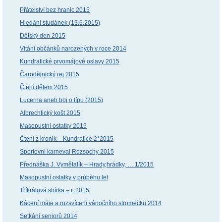
Přátelství bez hranic 2015
Hledání studánek (13.6.2015)
Dětský den 2015
Vítání občánků narozených v roce 2014
Kundratické prvomájové oslavy 2015
Čarodějnický rej 2015
Čtení dětem 2015
Lucerna aneb boj o lípu (2015)
Albrechtický košt 2015
Masopustní ostatky 2015
Čtení z kronik – Kundratice 2*2015
Sportovní karneval Rozsochy 2015
Přednáška J. Vymětalík – Hrady,hrádky, … 1/2015
Masopustní ostatky v průběhu let
Tříkrálová sbírka – r. 2015
Kácení máje a rozsvícení vánočního stromečku 2014
Setkání seniorů 2014