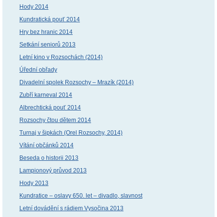
Hody 2014
Kundratická pouť 2014
Hry bez hranic 2014
Setkání seniorů 2013
Letní kino v Rozsochách (2014)
Úřední obřady
Divadelní spolek Rozsochy – Mrazík (2014)
Zubří karneval 2014
Albrechtická pouť 2014
Rozsochy čtou dětem 2014
Turnaj v šipkách (Orel Rozsochy, 2014)
Vítání občánků 2014
Beseda o historii 2013
Lampionový průvod 2013
Hody 2013
Kundratice – oslavy 650. let – divadlo, slavnost
Letní dovádění s rádiem Vysočina 2013