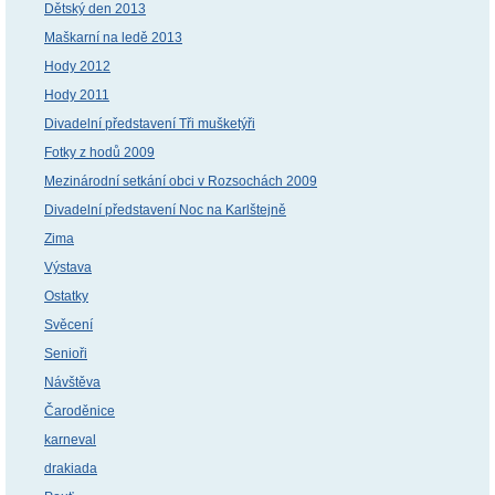
Dětský den 2013
Maškarní na ledě 2013
Hody 2012
Hody 2011
Divadelní představení Tři mušketýři
Fotky z hodů 2009
Mezinárodní setkání obci v Rozsochách 2009
Divadelní představení Noc na Karlštejně
Zima
Výstava
Ostatky
Svěcení
Senioři
Návštěva
Čaroděnice
karneval
drakiada