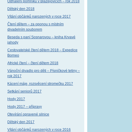
Odhalení pomníku v Blažejovicích – rok 2018
Dětský den 2018
Vítání občánků narozených v roce 2017
Čtení dětem – za oponou s místním
divadelním souborem
Beseda s paní Sosnarovou – kniha Krvavé
jahody
Cestovatelské čtení dětem 2018 – Expedice
Borneo
Africké čtení – čtení dětem 2018
Vánoční divadlo pro děti – Písničkové tetiny –
rok 2017
Kácení máje, rozsvěcení stromečku 2017
Setkání seniorů 2017
Hody 2017
Hody 2017 – přípravy
Otevírání opravené silnice
Dětský den 2017
Vítání občánků narozených v roce 2016