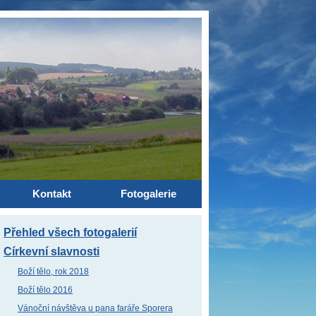
Kontakt
Fotogalerie
Přehled všech fotogalerií
Církevní slavnosti
Boží tělo, rok 2018
Boží tělo 2016
Vánoční návštěva u pana faráře Sporera