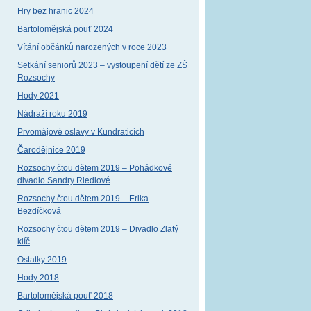
Hry bez hranic 2024
Bartolomějská pouť 2024
Vítání občánků narozených v roce 2023
Setkání seniorů 2023 – vystoupení dětí ze ZŠ
Rozsochy
Hody 2021
Nádraží roku 2019
Prvomájové oslavy v Kundraticích
Čarodějnice 2019
Rozsochy čtou dětem 2019 – Pohádkové
divadlo Sandry Riedlové
Rozsochy čtou dětem 2019 – Erika
Bezdíčková
Rozsochy čtou dětem 2019 – Divadlo Zlatý
klíč
Ostatky 2019
Hody 2018
Bartolomějská pouť 2018