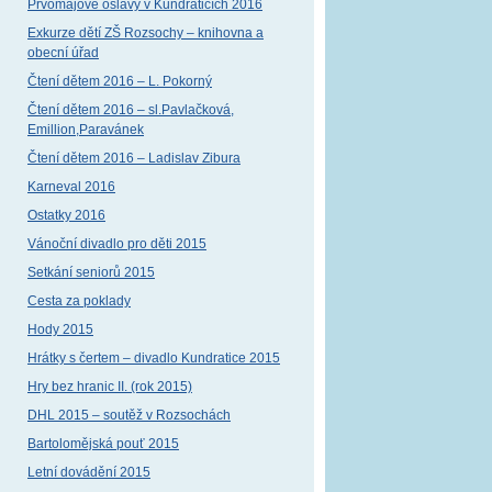
Prvomájové oslavy v Kundraticích 2016
Exkurze dětí ZŠ Rozsochy – knihovna a
obecní úřad
Čtení dětem 2016 – L. Pokorný
Čtení dětem 2016 – sl.Pavlačková,
Emillion,Paravánek
Čtení dětem 2016 – Ladislav Zibura
Karneval 2016
Ostatky 2016
Vánoční divadlo pro děti 2015
Setkání seniorů 2015
Cesta za poklady
Hody 2015
Hrátky s čertem – divadlo Kundratice 2015
Hry bez hranic II. (rok 2015)
DHL 2015 – soutěž v Rozsochách
Bartolomějská pouť 2015
Letní dovádění 2015