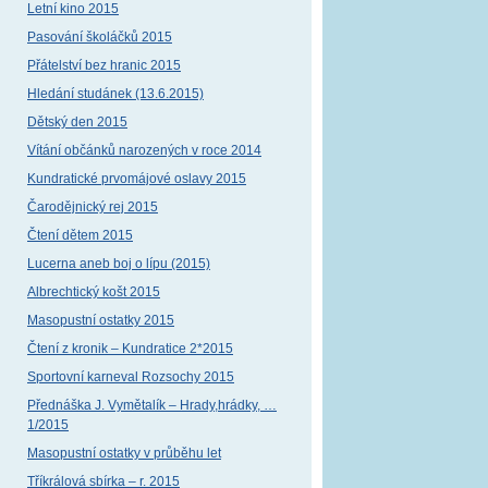
Letní kino 2015
Pasování školáčků 2015
Přátelství bez hranic 2015
Hledání studánek (13.6.2015)
Dětský den 2015
Vítání občánků narozených v roce 2014
Kundratické prvomájové oslavy 2015
Čarodějnický rej 2015
Čtení dětem 2015
Lucerna aneb boj o lípu (2015)
Albrechtický košt 2015
Masopustní ostatky 2015
Čtení z kronik – Kundratice 2*2015
Sportovní karneval Rozsochy 2015
Přednáška J. Vymětalík – Hrady,hrádky, …
1/2015
Masopustní ostatky v průběhu let
Tříkrálová sbírka – r. 2015