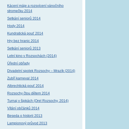
Kácení máje a rozsvícení vánočního
stromečku 2014
Setkání seniorů 2014
Hody 2014
Kundratická pouť 2014
Hry bez hranic 2014
Setkání seniorů 2013
Letní kino v Rozsochách (2014)
Úřední obřady
Divadelní spolek Rozsochy – Mrazík (2014)
Zubří karneval 2014
Albrechtická pouť 2014
Rozsochy čtou dětem 2014
Turnaj v šipkách (Orel Rozsochy, 2014)
Vítání občánků 2014
Beseda o historii 2013
Lampionový průvod 2013