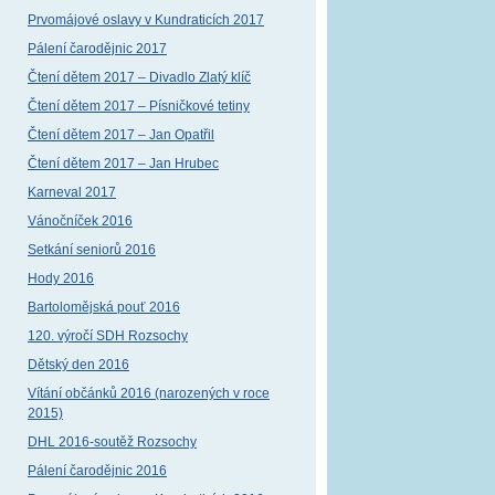
Prvomájové oslavy v Kundraticích 2017
Pálení čarodějnic 2017
Čtení dětem 2017 – Divadlo Zlatý klíč
Čtení dětem 2017 – Písničkové tetiny
Čtení dětem 2017 – Jan Opatřil
Čtení dětem 2017 – Jan Hrubec
Karneval 2017
Vánočníček 2016
Setkání seniorů 2016
Hody 2016
Bartolomějská pouť 2016
120. výročí SDH Rozsochy
Dětský den 2016
Vítání občánků 2016 (narozených v roce
2015)
DHL 2016-soutěž Rozsochy
Pálení čarodějnic 2016