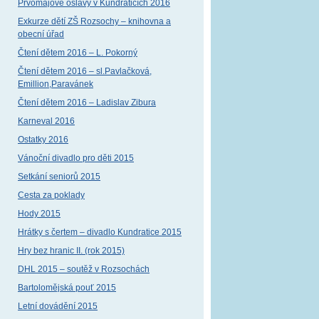
Prvomájové oslavy v Kundraticích 2016
Exkurze dětí ZŠ Rozsochy – knihovna a
obecní úřad
Čtení dětem 2016 – L. Pokorný
Čtení dětem 2016 – sl.Pavlačková,
Emillion,Paravánek
Čtení dětem 2016 – Ladislav Zibura
Karneval 2016
Ostatky 2016
Vánoční divadlo pro děti 2015
Setkání seniorů 2015
Cesta za poklady
Hody 2015
Hrátky s čertem – divadlo Kundratice 2015
Hry bez hranic II. (rok 2015)
DHL 2015 – soutěž v Rozsochách
Bartolomějská pouť 2015
Letní dovádění 2015