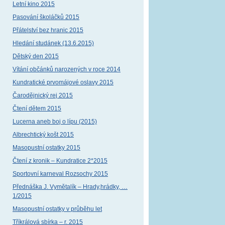
Letní kino 2015
Pasování školáčků 2015
Přátelství bez hranic 2015
Hledání studánek (13.6.2015)
Dětský den 2015
Vítání občánků narozených v roce 2014
Kundratické prvomájové oslavy 2015
Čarodějnický rej 2015
Čtení dětem 2015
Lucerna aneb boj o lípu (2015)
Albrechtický košt 2015
Masopustní ostatky 2015
Čtení z kronik – Kundratice 2*2015
Sportovní karneval Rozsochy 2015
Přednáška J. Vymětalík – Hrady,hrádky, …
1/2015
Masopustní ostatky v průběhu let
Tříkrálová sbírka – r. 2015