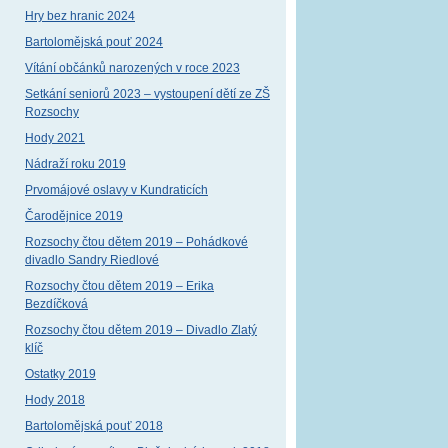
Hry bez hranic 2024
Bartolomějská pouť 2024
Vítání občánků narozených v roce 2023
Setkání seniorů 2023 – vystoupení dětí ze ZŠ
Rozsochy
Hody 2021
Nádraží roku 2019
Prvomájové oslavy v Kundraticích
Čarodějnice 2019
Rozsochy čtou dětem 2019 – Pohádkové
divadlo Sandry Riedlové
Rozsochy čtou dětem 2019 – Erika
Bezdíčková
Rozsochy čtou dětem 2019 – Divadlo Zlatý
klíč
Ostatky 2019
Hody 2018
Bartolomějská pouť 2018