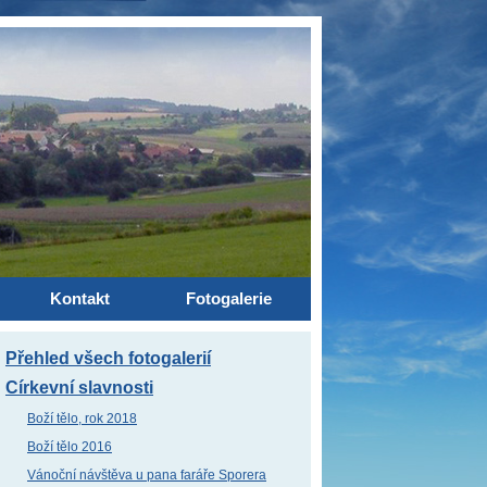
Kontakt
Fotogalerie
Přehled všech fotogalerií
Církevní slavnosti
Boží tělo, rok 2018
Boží tělo 2016
Vánoční návštěva u pana faráře Sporera