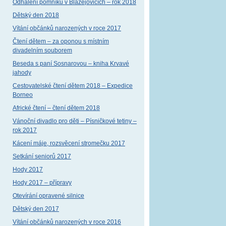
Odhalení pomníku v Blažejovicích – rok 2018
Dětský den 2018
Vítání občánků narozených v roce 2017
Čtení dětem – za oponou s místním
divadelním souborem
Beseda s paní Sosnarovou – kniha Krvavé
jahody
Cestovatelské čtení dětem 2018 – Expedice
Borneo
Africké čtení – čtení dětem 2018
Vánoční divadlo pro děti – Písničkové tetiny –
rok 2017
Kácení máje, rozsvěcení stromečku 2017
Setkání seniorů 2017
Hody 2017
Hody 2017 – přípravy
Otevírání opravené silnice
Dětský den 2017
Vítání občánků narozených v roce 2016