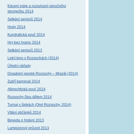
Kácení máje a rozsvícení vánočního
stromečku 2014
Setkání seniorů 2014
Hody 2014
Kundratická pouť 2014
Hry bez hranic 2014
Setkání seniorů 2013
Letní kino v Rozsochách (2014)
Úřední obřady
Divadelní spolek Rozsochy – Mrazík (2014)
Zubří karneval 2014
Albrechtická pouť 2014
Rozsochy čtou dětem 2014
Turnaj v šipkách (Orel Rozsochy, 2014)
Vítání občánků 2014
Beseda o historii 2013
Lampionový průvod 2013