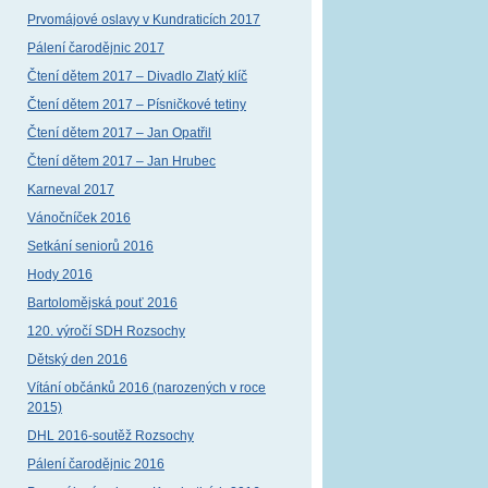
Prvomájové oslavy v Kundraticích 2017
Pálení čarodějnic 2017
Čtení dětem 2017 – Divadlo Zlatý klíč
Čtení dětem 2017 – Písničkové tetiny
Čtení dětem 2017 – Jan Opatřil
Čtení dětem 2017 – Jan Hrubec
Karneval 2017
Vánočníček 2016
Setkání seniorů 2016
Hody 2016
Bartolomějská pouť 2016
120. výročí SDH Rozsochy
Dětský den 2016
Vítání občánků 2016 (narozených v roce
2015)
DHL 2016-soutěž Rozsochy
Pálení čarodějnic 2016