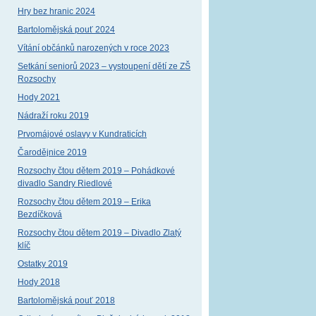
Hry bez hranic 2024
Bartolomějská pouť 2024
Vítání občánků narozených v roce 2023
Setkání seniorů 2023 – vystoupení dětí ze ZŠ
Rozsochy
Hody 2021
Nádraží roku 2019
Prvomájové oslavy v Kundraticích
Čarodějnice 2019
Rozsochy čtou dětem 2019 – Pohádkové
divadlo Sandry Riedlové
Rozsochy čtou dětem 2019 – Erika
Bezdíčková
Rozsochy čtou dětem 2019 – Divadlo Zlatý
klíč
Ostatky 2019
Hody 2018
Bartolomějská pouť 2018