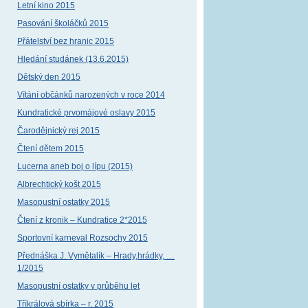
Letní kino 2015
Pasování školáčků 2015
Přátelství bez hranic 2015
Hledání studánek (13.6.2015)
Dětský den 2015
Vítání občánků narozených v roce 2014
Kundratické prvomájové oslavy 2015
Čarodějnický rej 2015
Čtení dětem 2015
Lucerna aneb boj o lípu (2015)
Albrechtický košt 2015
Masopustní ostatky 2015
Čtení z kronik – Kundratice 2*2015
Sportovní karneval Rozsochy 2015
Přednáška J. Vymětalík – Hrady,hrádky, …
1/2015
Masopustní ostatky v průběhu let
Tříkrálová sbírka – r. 2015