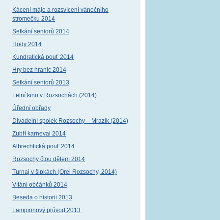
Kácení máje a rozsvícení vánočního
stromečku 2014
Setkání seniorů 2014
Hody 2014
Kundratická pouť 2014
Hry bez hranic 2014
Setkání seniorů 2013
Letní kino v Rozsochách (2014)
Úřední obřady
Divadelní spolek Rozsochy – Mrazík (2014)
Zubří karneval 2014
Albrechtická pouť 2014
Rozsochy čtou dětem 2014
Turnaj v šipkách (Orel Rozsochy, 2014)
Vítání občánků 2014
Beseda o historii 2013
Lampionový průvod 2013