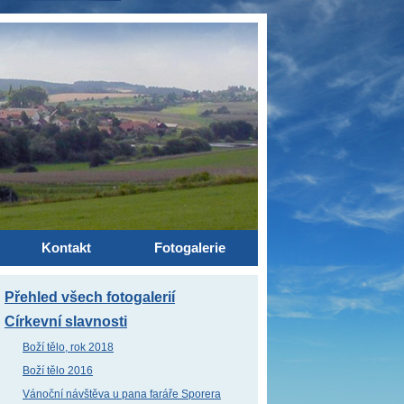
Kontakt
Fotogalerie
Přehled všech fotogalerií
Církevní slavnosti
Boží tělo, rok 2018
Boží tělo 2016
Vánoční návštěva u pana faráře Sporera