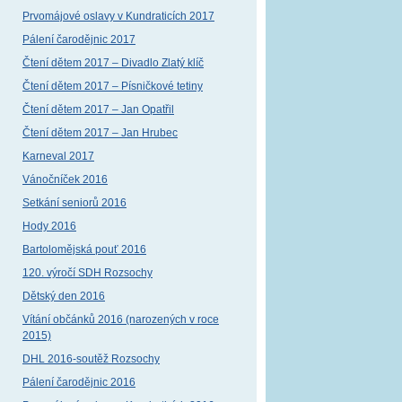
Prvomájové oslavy v Kundraticích 2017
Pálení čarodějnic 2017
Čtení dětem 2017 – Divadlo Zlatý klíč
Čtení dětem 2017 – Písničkové tetiny
Čtení dětem 2017 – Jan Opatřil
Čtení dětem 2017 – Jan Hrubec
Karneval 2017
Vánočníček 2016
Setkání seniorů 2016
Hody 2016
Bartolomějská pouť 2016
120. výročí SDH Rozsochy
Dětský den 2016
Vítání občánků 2016 (narozených v roce
2015)
DHL 2016-soutěž Rozsochy
Pálení čarodějnic 2016