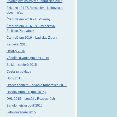
Prvomájové oslavy v Kundraticích 2016
Exkurze dětí ZŠ Rozsochy – knihovna a
obecní úřad
Čtení dětem 2016 – L. Pokorný
Čtení dětem 2016 – sl.Pavlačková,
Emillion,Paravánek
Čtení dětem 2016 – Ladislav Zibura
Karneval 2016
Ostatky 2016
Vánoční divadlo pro děti 2015
Setkání seniorů 2015
Cesta za poklady
Hody 2015
Hrátky s čertem – divadlo Kundratice 2015
Hry bez hranic II. (rok 2015)
DHL 2015 – soutěž v Rozsochách
Bartolomějská pouť 2015
Letní dovádění 2015