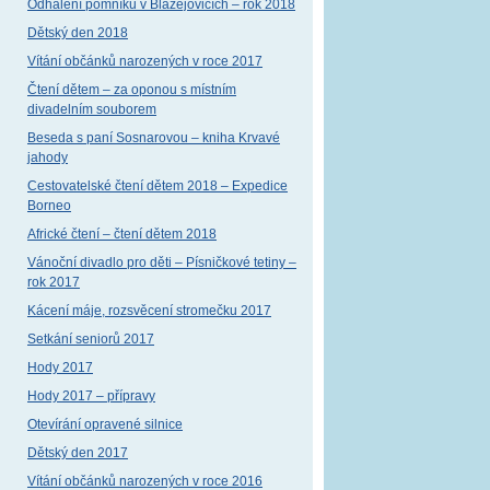
Odhalení pomníku v Blažejovicích – rok 2018
Dětský den 2018
Vítání občánků narozených v roce 2017
Čtení dětem – za oponou s místním
divadelním souborem
Beseda s paní Sosnarovou – kniha Krvavé
jahody
Cestovatelské čtení dětem 2018 – Expedice
Borneo
Africké čtení – čtení dětem 2018
Vánoční divadlo pro děti – Písničkové tetiny –
rok 2017
Kácení máje, rozsvěcení stromečku 2017
Setkání seniorů 2017
Hody 2017
Hody 2017 – přípravy
Otevírání opravené silnice
Dětský den 2017
Vítání občánků narozených v roce 2016