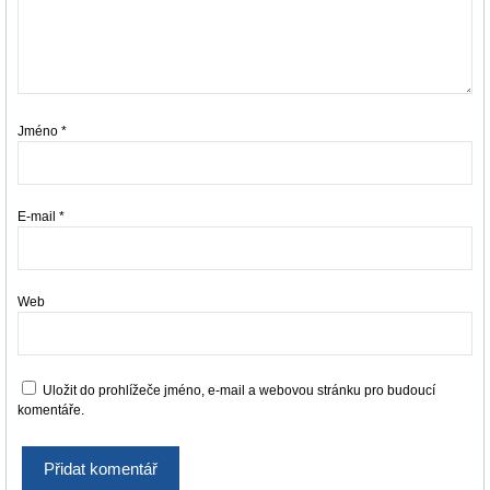
Jméno
*
E-mail
*
Web
Uložit do prohlížeče jméno, e-mail a webovou stránku pro budoucí
komentáře.