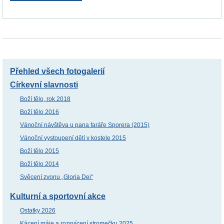
Přehled všech fotogalerií
Církevní slavnosti
Boží tělo, rok 2018
Boží tělo 2016
Vánoční návštěva u pana faráře Sporera (2015)
Vánoční vystoupení dětí v kostele 2015
Boží tělo 2015
Boží tělo 2014
Svěcení zvonu „Gloria Dei“
Kulturní a sportovní akce
Ostatky 2026
Kácení máje a rozsvícení stromečku 2025