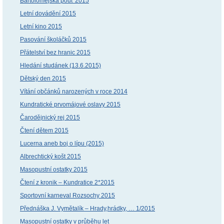
Bartolomějská pouť 2015
Letní dovádění 2015
Letní kino 2015
Pasování školáčků 2015
Přátelství bez hranic 2015
Hledání studánek (13.6.2015)
Dětský den 2015
Vítání občánků narozených v roce 2014
Kundratické prvomájové oslavy 2015
Čarodějnický rej 2015
Čtení dětem 2015
Lucerna aneb boj o lípu (2015)
Albrechtický košt 2015
Masopustní ostatky 2015
Čtení z kronik – Kundratice 2*2015
Sportovní karneval Rozsochy 2015
Přednáška J. Vymětalík – Hrady,hrádky, … 1/2015
Masopustní ostatky v průběhu let