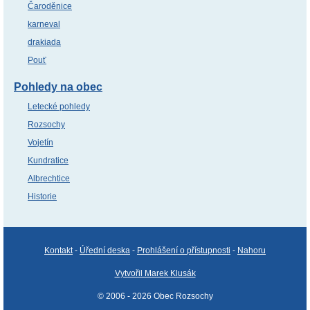
Čaroděnice
karneval
drakiada
Pouť
Pohledy na obec
Letecké pohledy
Rozsochy
Vojetín
Kundratice
Albrechtice
Historie
Kontakt
-
Úřední deska
-
Prohlášení o přístupnosti
-
Nahoru
Vytvořil Marek Klusák
© 2006 - 2026 Obec Rozsochy