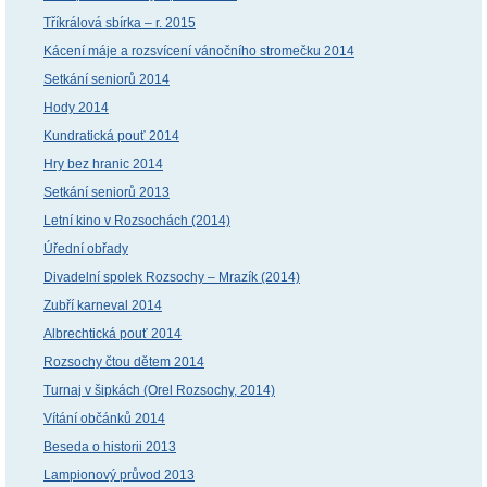
Tříkrálová sbírka – r. 2015
Kácení máje a rozsvícení vánočního stromečku 2014
Setkání seniorů 2014
Hody 2014
Kundratická pouť 2014
Hry bez hranic 2014
Setkání seniorů 2013
Letní kino v Rozsochách (2014)
Úřední obřady
Divadelní spolek Rozsochy – Mrazík (2014)
Zubří karneval 2014
Albrechtická pouť 2014
Rozsochy čtou dětem 2014
Turnaj v šipkách (Orel Rozsochy, 2014)
Vítání občánků 2014
Beseda o historii 2013
Lampionový průvod 2013