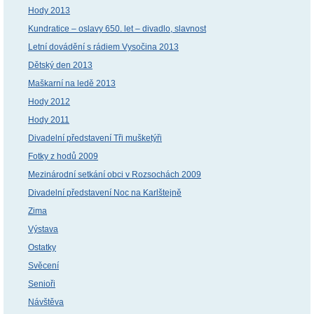
Hody 2013
Kundratice – oslavy 650. let – divadlo, slavnost
Letní dovádění s rádiem Vysočina 2013
Dětský den 2013
Maškarní na ledě 2013
Hody 2012
Hody 2011
Divadelní představení Tři mušketýři
Fotky z hodů 2009
Mezinárodní setkání obci v Rozsochách 2009
Divadelní představení Noc na Karlštejně
Zima
Výstava
Ostatky
Svěcení
Senioři
Návštěva