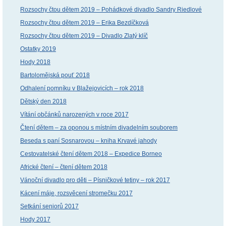
Rozsochy čtou dětem 2019 – Pohádkové divadlo Sandry Riedlové
Rozsochy čtou dětem 2019 – Erika Bezdíčková
Rozsochy čtou dětem 2019 – Divadlo Zlatý klíč
Ostatky 2019
Hody 2018
Bartolomějská pouť 2018
Odhalení pomníku v Blažejovicích – rok 2018
Dětský den 2018
Vítání občánků narozených v roce 2017
Čtení dětem – za oponou s místním divadelním souborem
Beseda s paní Sosnarovou – kniha Krvavé jahody
Cestovatelské čtení dětem 2018 – Expedice Borneo
Africké čtení – čtení dětem 2018
Vánoční divadlo pro děti – Písničkové tetiny – rok 2017
Kácení máje, rozsvěcení stromečku 2017
Setkání seniorů 2017
Hody 2017