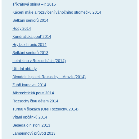
Tříkrálová sbírka – r. 2015
Kácení máje a rozsvícení vánočního stromečku 2014
Setkání seniorů 2014
Hody 2014
Kundratická pouť 2014
Hry bez hranic 2014
Setkání seniorů 2013
Letní kino v Rozsochách (2014)
Úřední obřady
Divadelní spolek Rozsochy – Mrazík (2014)
Zubří karneval 2014
Albrechtická pouť 2014
Rozsochy čtou dětem 2014
Turnaj v šipkách (Orel Rozsochy, 2014)
Vítání občánků 2014
Beseda o historii 2013
Lampionový průvod 2013