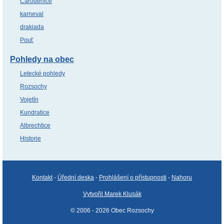
Čaroděnice
karneval
drakiada
Pouť
Pohledy na obec
Letecké pohledy
Rozsochy
Vojetín
Kundratice
Albrechtice
Historie
Kontakt
-
Úřední deska
-
Prohlášení o přístupnosti
-
Nahoru
Vytvořil Marek Klusák
© 2006 - 2026 Obec Rozsochy