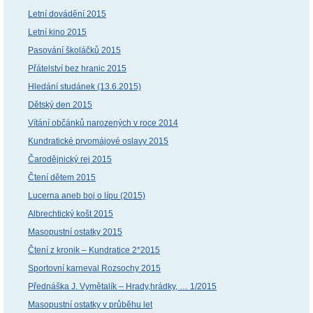
Letní dovádění 2015
Letní kino 2015
Pasování školáčků 2015
Přátelství bez hranic 2015
Hledání studánek (13.6.2015)
Dětský den 2015
Vítání občánků narozených v roce 2014
Kundratické prvomájové oslavy 2015
Čarodějnický rej 2015
Čtení dětem 2015
Lucerna aneb boj o lípu (2015)
Albrechtický košt 2015
Masopustní ostatky 2015
Čtení z kronik – Kundratice 2*2015
Sportovní karneval Rozsochy 2015
Přednáška J. Vymětalík – Hrady,hrádky, … 1/2015
Masopustní ostatky v průběhu let