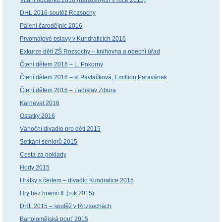
Vítání občánků 2016 (narozených v roce 2015)
DHL 2016-soutěž Rozsochy
Pálení čarodějnic 2016
Prvomájové oslavy v Kundraticích 2016
Exkurze dětí ZŠ Rozsochy – knihovna a obecní úřad
Čtení dětem 2016 – L. Pokorný
Čtení dětem 2016 – sl.Pavlačková, Emillion,Paravánek
Čtení dětem 2016 – Ladislav Zibura
Karneval 2016
Ostatky 2016
Vánoční divadlo pro děti 2015
Setkání seniorů 2015
Cesta za poklady
Hody 2015
Hrátky s čertem – divadlo Kundratice 2015
Hry bez hranic II. (rok 2015)
DHL 2015 – soutěž v Rozsochách
Bartolomějská pouť 2015