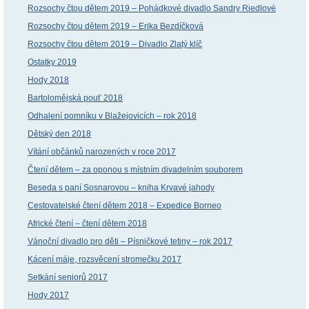
Rozsochy čtou dětem 2019 – Pohádkové divadlo Sandry Riedlové
Rozsochy čtou dětem 2019 – Erika Bezdíčková
Rozsochy čtou dětem 2019 – Divadlo Zlatý klíč
Ostatky 2019
Hody 2018
Bartolomějská pouť 2018
Odhalení pomníku v Blažejovicích – rok 2018
Dětský den 2018
Vítání občánků narozených v roce 2017
Čtení dětem – za oponou s místním divadelním souborem
Beseda s paní Sosnarovou – kniha Krvavé jahody
Cestovatelské čtení dětem 2018 – Expedice Borneo
Africké čtení – čtení dětem 2018
Vánoční divadlo pro děti – Písničkové tetiny – rok 2017
Kácení máje, rozsvěcení stromečku 2017
Setkání seniorů 2017
Hody 2017