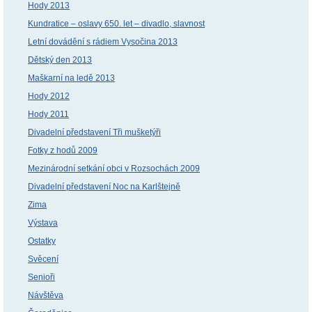
Hody 2013
Kundratice – oslavy 650. let – divadlo, slavnost
Letní dovádění s rádiem Vysočina 2013
Dětský den 2013
Maškarní na ledě 2013
Hody 2012
Hody 2011
Divadelní představení Tři mušketýři
Fotky z hodů 2009
Mezinárodní setkání obci v Rozsochách 2009
Divadelní představení Noc na Karlštejně
Zima
Výstava
Ostatky
Svěcení
Senioři
Návštěva