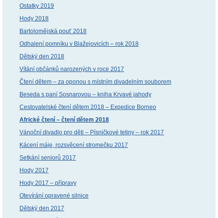
Ostatky 2019
Hody 2018
Bartolomějská pouť 2018
Odhalení pomníku v Blažejovicích – rok 2018
Dětský den 2018
Vítání občánků narozených v roce 2017
Čtení dětem – za oponou s místním divadelním souborem
Beseda s paní Sosnarovou – kniha Krvavé jahody
Cestovatelské čtení dětem 2018 – Expedice Borneo
Africké čtení – čtení dětem 2018
Vánoční divadlo pro děti – Písničkové tetiny – rok 2017
Kácení máje, rozsvěcení stromečku 2017
Setkání seniorů 2017
Hody 2017
Hody 2017 – přípravy
Otevírání opravené silnice
Dětský den 2017