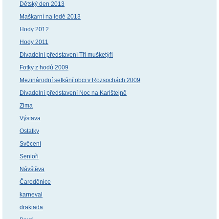
Dětský den 2013
Maškarní na ledě 2013
Hody 2012
Hody 2011
Divadelní představení Tři mušketýři
Fotky z hodů 2009
Mezinárodní setkání obci v Rozsochách 2009
Divadelní představení Noc na Karlštejně
Zima
Výstava
Ostatky
Svěcení
Senioři
Návštěva
Čaroděnice
karneval
drakiada