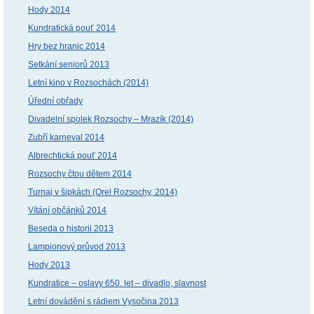
Hody 2014
Kundratická pouť 2014
Hry bez hranic 2014
Setkání seniorů 2013
Letní kino v Rozsochách (2014)
Úřední obřady
Divadelní spolek Rozsochy – Mrazík (2014)
Zubří karneval 2014
Albrechtická pouť 2014
Rozsochy čtou dětem 2014
Turnaj v šipkách (Orel Rozsochy, 2014)
Vítání občánků 2014
Beseda o historii 2013
Lampionový průvod 2013
Hody 2013
Kundratice – oslavy 650. let – divadlo, slavnost
Letní dovádění s rádiem Vysočina 2013