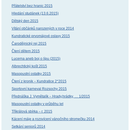
Přátelství bez hranic 2015
Hledání studánek (13.6.2015)
Dětský den 2015
Vítání občánků narozených v roce 2014
Kundratické prvomájové oslavy 2015
Čarodějnický rej 2015
Čtení dětem 2015
Lucerna aneb boj o lípu (2015)
Albrechtický košt 2015
Masopustní ostatky 2015
Čtení z kronik – Kundratice 2*2015
Sportovní karneval Rozsochy 2015
Přednáška J. Vymětalík – Hrady,hrádky, … 1/2015
Masopustní ostatky v průběhu let
Tříkrálová sbírka – r. 2015
Kácení máje a rozsvícení vánočního stromečku 2014
Setkání seniorů 2014