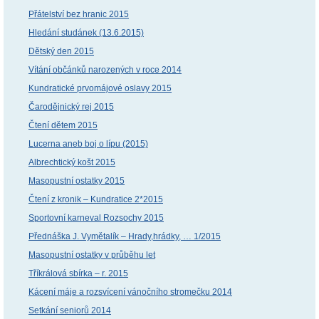
Přátelství bez hranic 2015
Hledání studánek (13.6.2015)
Dětský den 2015
Vítání občánků narozených v roce 2014
Kundratické prvomájové oslavy 2015
Čarodějnický rej 2015
Čtení dětem 2015
Lucerna aneb boj o lípu (2015)
Albrechtický košt 2015
Masopustní ostatky 2015
Čtení z kronik – Kundratice 2*2015
Sportovní karneval Rozsochy 2015
Přednáška J. Vymětalík – Hrady,hrádky, … 1/2015
Masopustní ostatky v průběhu let
Tříkrálová sbírka – r. 2015
Kácení máje a rozsvícení vánočního stromečku 2014
Setkání seniorů 2014