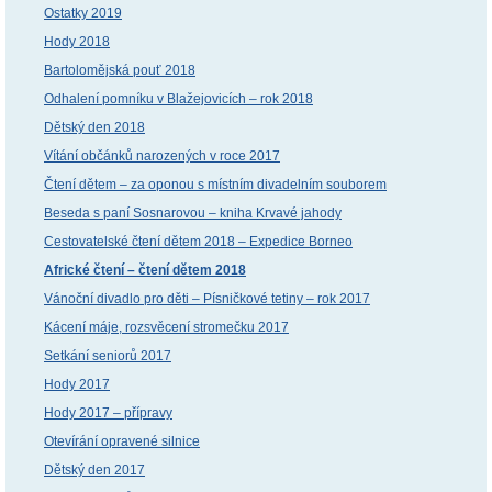
Ostatky 2019
Hody 2018
Bartolomějská pouť 2018
Odhalení pomníku v Blažejovicích – rok 2018
Dětský den 2018
Vítání občánků narozených v roce 2017
Čtení dětem – za oponou s místním divadelním souborem
Beseda s paní Sosnarovou – kniha Krvavé jahody
Cestovatelské čtení dětem 2018 – Expedice Borneo
Africké čtení – čtení dětem 2018
Vánoční divadlo pro děti – Písničkové tetiny – rok 2017
Kácení máje, rozsvěcení stromečku 2017
Setkání seniorů 2017
Hody 2017
Hody 2017 – přípravy
Otevírání opravené silnice
Dětský den 2017