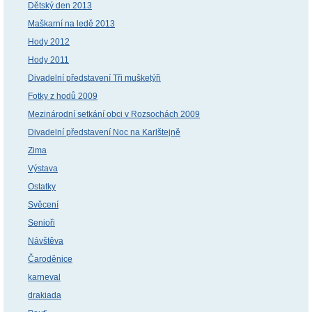
Dětský den 2013
Maškarní na ledě 2013
Hody 2012
Hody 2011
Divadelní představení Tři mušketýři
Fotky z hodů 2009
Mezinárodní setkání obci v Rozsochách 2009
Divadelní představení Noc na Karlštejně
Zima
Výstava
Ostatky
Svěcení
Senioři
Návštěva
Čaroděnice
karneval
drakiada