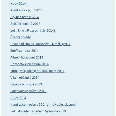
Hody 2014
Kundratická pouť 2014
Hry bez hranic 2014
Setkání seniorů 2013
Letní kino v Rozsochách (2014)
Úřední obřady
Divadelní spolek Rozsochy – Mrazík (2014)
Zubří karneval 2014
Albrechtická pouť 2014
Rozsochy čtou dětem 2014
Turnaj v šipkách (Orel Rozsochy, 2014)
Vítání občánků 2014
Beseda o historii 2013
Lampionový průvod 2013
Hody 2013
Kundratice – oslavy 650. let – divadlo, slavnost
Letní dovádění s rádiem Vysočina 2013