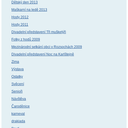
Dětský den 2013
Maškarní na ledě 2013
Hody 2012
Hody 2011
Divadelní představení Tři mušketýři
Fotky z hodů 2009
Mezinárodní setkání obci v Rozsochách 2009
Divadelní představení Noc na Karlštejně
Zima
Výstava
Ostatky
Svěcení
Senioři
Návštěva
Čaroděnice
karneval
drakiada