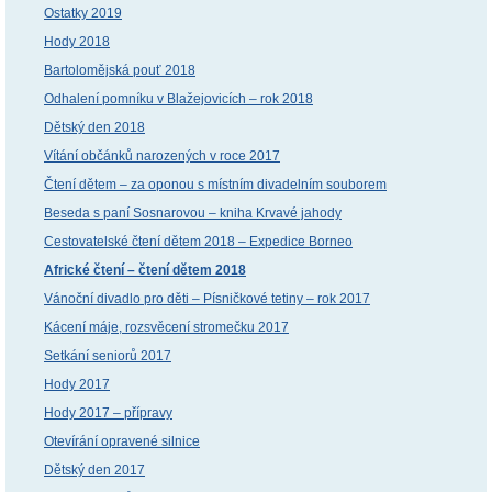
Ostatky 2019
Hody 2018
Bartolomějská pouť 2018
Odhalení pomníku v Blažejovicích – rok 2018
Dětský den 2018
Vítání občánků narozených v roce 2017
Čtení dětem – za oponou s místním divadelním souborem
Beseda s paní Sosnarovou – kniha Krvavé jahody
Cestovatelské čtení dětem 2018 – Expedice Borneo
Africké čtení – čtení dětem 2018
Vánoční divadlo pro děti – Písničkové tetiny – rok 2017
Kácení máje, rozsvěcení stromečku 2017
Setkání seniorů 2017
Hody 2017
Hody 2017 – přípravy
Otevírání opravené silnice
Dětský den 2017