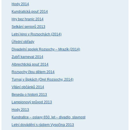
Hody 2014
Kundratická pouť 2014
Hry bez hranic 2014
Setkání seniorů 2013
Letní kino v Rozsochách (2014)
Úřední obřady
Divadelní spolek Rozsochy – Mrazík (2014)
Zubří karneval 2014
Albrechtická pouť 2014
Rozsochy čtou dětem 2014
Turnaj v šipkách (Orel Rozsochy, 2014)
Vítání občánků 2014
Beseda o historii 2013
Lampionový průvod 2013
Hody 2013
Kundratice – oslavy 650. let – divadlo, slavnost
Letní dovádění s rádiem Vysočina 2013