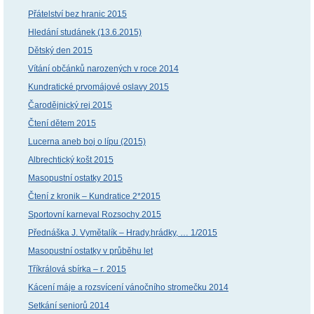
Přátelství bez hranic 2015
Hledání studánek (13.6.2015)
Dětský den 2015
Vítání občánků narozených v roce 2014
Kundratické prvomájové oslavy 2015
Čarodějnický rej 2015
Čtení dětem 2015
Lucerna aneb boj o lípu (2015)
Albrechtický košt 2015
Masopustní ostatky 2015
Čtení z kronik – Kundratice 2*2015
Sportovní karneval Rozsochy 2015
Přednáška J. Vymětalík – Hrady,hrádky, … 1/2015
Masopustní ostatky v průběhu let
Tříkrálová sbírka – r. 2015
Kácení máje a rozsvícení vánočního stromečku 2014
Setkání seniorů 2014