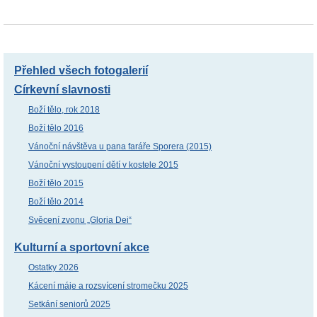
Přehled všech fotogalerií
Církevní slavnosti
Boží tělo, rok 2018
Boží tělo 2016
Vánoční návštěva u pana faráře Sporera (2015)
Vánoční vystoupení dětí v kostele 2015
Boží tělo 2015
Boží tělo 2014
Svěcení zvonu „Gloria Dei“
Kulturní a sportovní akce
Ostatky 2026
Kácení máje a rozsvícení stromečku 2025
Setkání seniorů 2025