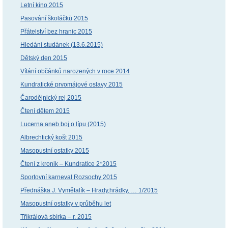
Letní kino 2015
Pasování školáčků 2015
Přátelství bez hranic 2015
Hledání studánek (13.6.2015)
Dětský den 2015
Vítání občánků narozených v roce 2014
Kundratické prvomájové oslavy 2015
Čarodějnický rej 2015
Čtení dětem 2015
Lucerna aneb boj o lípu (2015)
Albrechtický košt 2015
Masopustní ostatky 2015
Čtení z kronik – Kundratice 2*2015
Sportovní karneval Rozsochy 2015
Přednáška J. Vymětalík – Hrady,hrádky, … 1/2015
Masopustní ostatky v průběhu let
Tříkrálová sbírka – r. 2015