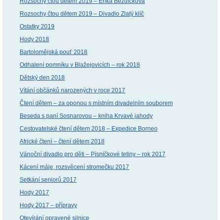
Rozsochy čtou dětem 2019 – Erika Bezdíčková
Rozsochy čtou dětem 2019 – Divadlo Zlatý klíč
Ostatky 2019
Hody 2018
Bartolomějská pouť 2018
Odhalení pomníku v Blažejovicích – rok 2018
Dětský den 2018
Vítání občánků narozených v roce 2017
Čtení dětem – za oponou s místním divadelním souborem
Beseda s paní Sosnarovou – kniha Krvavé jahody
Cestovatelské čtení dětem 2018 – Expedice Borneo
Africké čtení – čtení dětem 2018
Vánoční divadlo pro děti – Písničkové tetiny – rok 2017
Kácení máje, rozsvěcení stromečku 2017
Setkání seniorů 2017
Hody 2017
Hody 2017 – přípravy
Otevírání opravené silnice