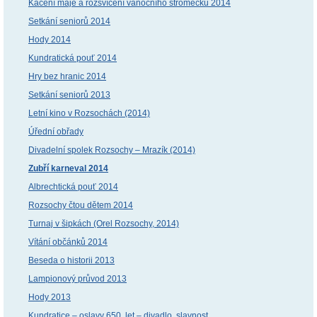
Kácení máje a rozsvícení vánočního stromečku 2014
Setkání seniorů 2014
Hody 2014
Kundratická pouť 2014
Hry bez hranic 2014
Setkání seniorů 2013
Letní kino v Rozsochách (2014)
Úřední obřady
Divadelní spolek Rozsochy – Mrazík (2014)
Zubří karneval 2014
Albrechtická pouť 2014
Rozsochy čtou dětem 2014
Turnaj v šipkách (Orel Rozsochy, 2014)
Vítání občánků 2014
Beseda o historii 2013
Lampionový průvod 2013
Hody 2013
Kundratice – oslavy 650. let – divadlo, slavnost