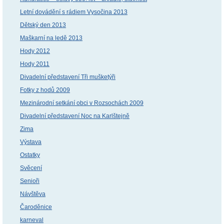
Letní dovádění s rádiem Vysočina 2013
Dětský den 2013
Maškarní na ledě 2013
Hody 2012
Hody 2011
Divadelní představení Tři mušketýři
Fotky z hodů 2009
Mezinárodní setkání obci v Rozsochách 2009
Divadelní představení Noc na Karlštejně
Zima
Výstava
Ostatky
Svěcení
Senioři
Návštěva
Čaroděnice
karneval