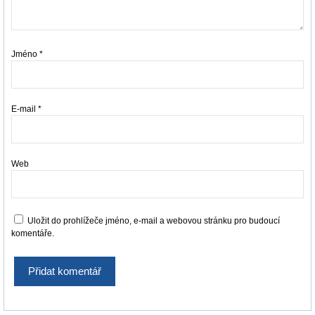
Jméno
*
E-mail
*
Web
Uložit do prohlížeče jméno, e-mail a webovou stránku pro budoucí
komentáře.