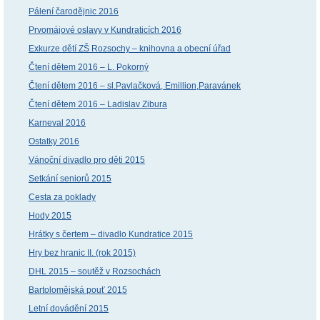
Pálení čarodějnic 2016
Prvomájové oslavy v Kundraticích 2016
Exkurze dětí ZŠ Rozsochy – knihovna a obecní úřad
Čtení dětem 2016 – L. Pokorný
Čtení dětem 2016 – sl.Pavlačková, Emillion,Paravánek
Čtení dětem 2016 – Ladislav Zibura
Karneval 2016
Ostatky 2016
Vánoční divadlo pro děti 2015
Setkání seniorů 2015
Cesta za poklady
Hody 2015
Hrátky s čertem – divadlo Kundratice 2015
Hry bez hranic II. (rok 2015)
DHL 2015 – soutěž v Rozsochách
Bartolomějská pouť 2015
Letní dovádění 2015