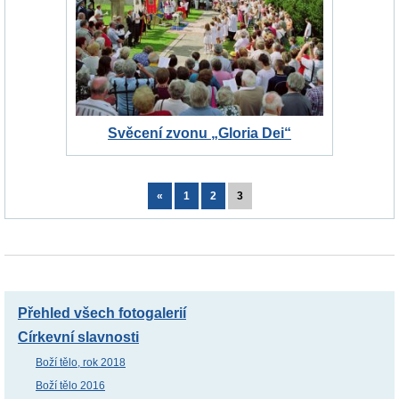
Svěcení zvonu „Gloria Dei“
«
1
2
3
Přehled všech fotogalerií
Církevní slavnosti
Boží tělo, rok 2018
Boží tělo 2016