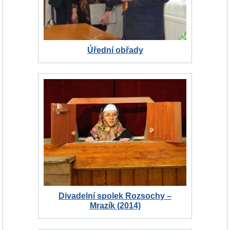
Úřední obřady
Divadelní spolek Rozsochy –
Mrazík (2014)