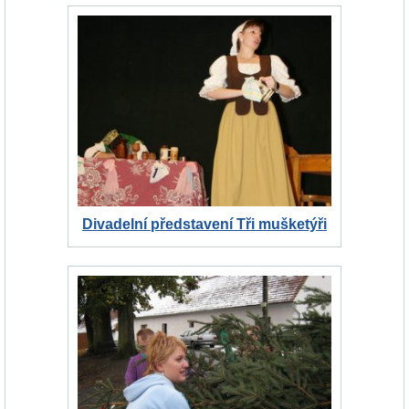
Divadelní představení Tři mušketýři