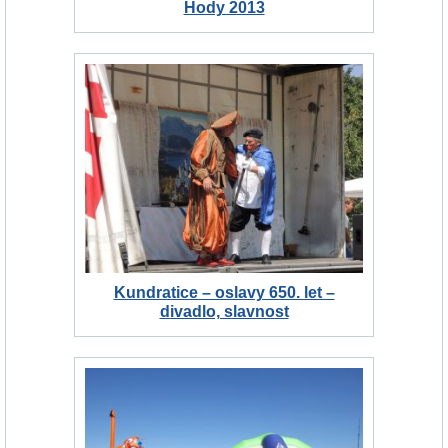
Hody 2013
Kundratice – oslavy 650. let –
divadlo, slavnost